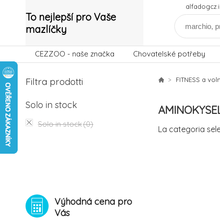
alfadogcz
To nejlepší pro Vaše
mazlíčky
CEZZOO - naše značka
Chovatelské potřeby
Filtra prodotti
FITNESS a vol
Solo in stock
AMINOKYSE
Solo in stock
(0)
La categoria sel
Výhodná cena pro
Vás