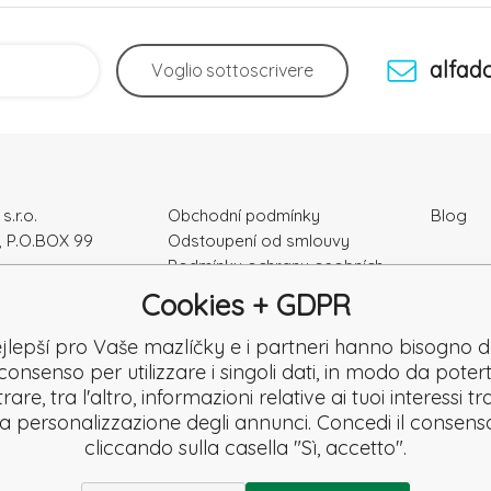
alfad
Voglio
sottoscrivere
s.r.o.
Obchodní podmínky
Blog
, P.O.BOX 99
Odstoupení od smlouvy
Podmínky ochrany osobních
ka
údajú
Cookies + GDPR
Kontakty
e: 52010180
Záruka a Reklamace
jlepší pro Vaše mazlíčky e i partneri hanno bisogno d
K2120864328
Reklamační formulář
consenso per utilizzare i singoli dati, in modo da potert
Denuncia
are, tra l'altro, informazioni relative ai tuoi interessi t
Revisione
la personalizzazione degli annunci. Concedi il consens
cliccando sulla casella "Sì, accetto".