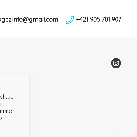
ogcz.info@gmail.com
+421 905 701 907
el tuo
i
ramite
o