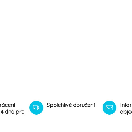
rácení
Spolehlivé doručení
Info
14 dnů pro
obje