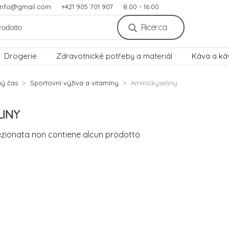
.info@gmail.com
+421 905 701 907
8:00 - 16:00
Ricerca
Drogerie
Zdravotnické potřeby a materiál
Káva a ká
ný čas
Sportovní výživa a vitamíny
Aminokyseliny
LINY
ezionata non contiene alcun prodotto