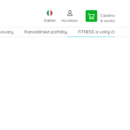
Cestino
Italian
Accesso
è vuoto
vovary
Kancelářské potřeby
FITNESS a volný čas