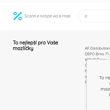
Sconti e notizie via e-mail
To nejlepší pro Vaše
mazlíčky
AF Distribution 
DEPO Brno 71 
600 10 Brno
Česká republi
Numero di
identificazion
To ne
Partita IVA: S
mostr