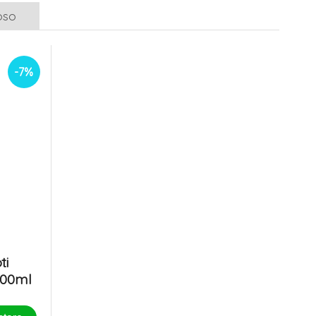
oso
-7%
ti
500ml