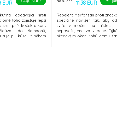
Acquistare
Acqui
Na sklade
8 EUR
11.38 EUR
kutina dodávající srsti
Repelent Merfonsan proti značko
romě toho zajišťuje lepší
speciálně navržen tak, aby od
 srsti psů, koček a koní.
zvíře v močení na místech,
idávat do šamponů,
nepovažujeme za vhodné. Týk
lizuje pH kůže již během
především oken, rohů domu, fas
šamponech zejména v
vozidel, sloupků od plotu, atd. S
 je tvrdá voda. Obzvláště
použít jak venku, tak i v 
emena s nižším pH kůže
prostředí. Jedná se o účinný spre
arpej, samojed, akita inu.
můžete použít k výcviku 
čtyřnohé