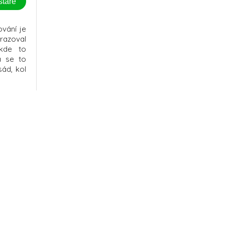
stare
vání je
razoval
 kde to
á se to
ád, kol
prej lze
domácím
j, který
vašeho