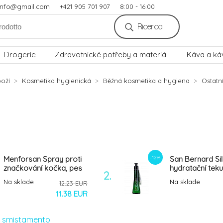
.info@gmail.com
+421 905 701 907
8:00 - 16:00
Ricerca
Drogerie
Zdravotnické potřeby a materiál
Káva a ká
oží
Kosmetika hygienická
Běžná kosmetika a hygiena
Ostatní
-12%
Menforsan Spray proti
San Bernard Sil
značkování kočka, pes
hydratační teku
2.
500ml
100ml
Na sklade
Na sklade
12.23 EUR
11.38 EUR
i smistamento