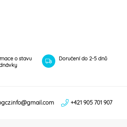
rmace o stavu
Doručení do 2-5 dnů
dnávky
ogcz.info@gmail.com
+421 905 701 907