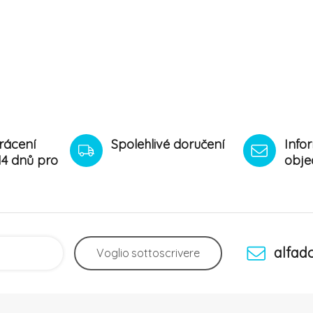
rácení
Spolehlivé doručení
Info
14 dnů pro
obje
alfad
Voglio
sottoscrivere