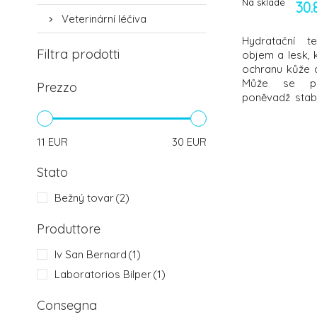
Na sklade
30.
Veterinární léčiva
Hydratační te
Filtra prodotti
objem a lesk, k
ochranu kůže a
Může se př
Prezzo
poněvadž stabi
koupele v 
oblastech, kde
vhodná pro pl
11
EUR
30
EUR
jako je např. š
Aplika
Stato
Bežný tovar
(2)
Produttore
Iv San Bernard
(1)
Laboratorios Bilper
(1)
Consegna