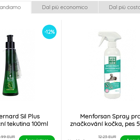
mandiamo
Dal più economico
Dal più cost
-12%
rnard Sil Plus
Menforsan Spray pro
ní tekutina 100ml
značkování kočka, pes 
4.99 EUR
12.23 EUR