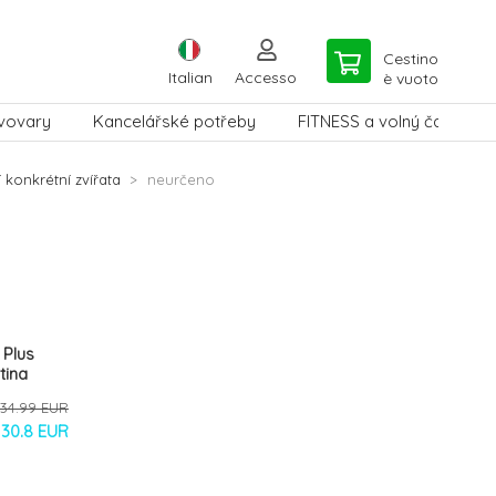
Cestino
Italian
Accesso
è vuoto
vovary
Kancelářské potřeby
FITNESS a volný čas
 konkrétní zvířata
neurčeno
 Plus
tina
34.99 EUR
30.8 EUR