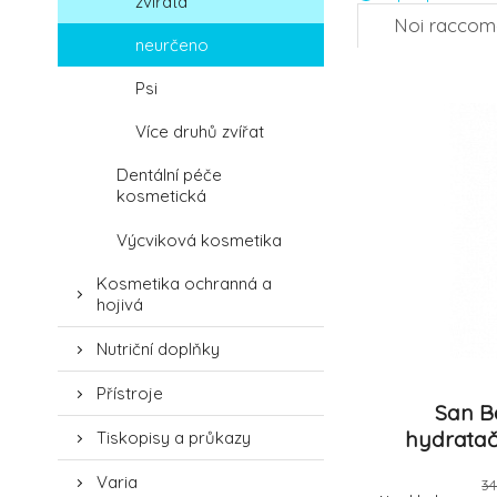
zvířata
Noi racco
neurčeno
Psi
Více druhů zvířat
Dentální péče
kosmetická
Výcviková kosmetika
Kosmetika ochranná a
hojivá
Nutriční doplňky
Přístroje
San Be
hydratač
Tiskopisy a průkazy
Varia
3