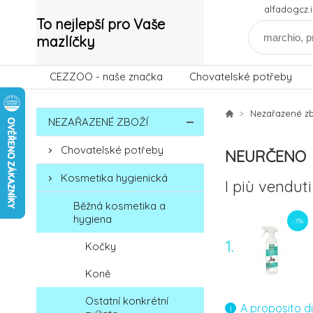
alfadogcz
To nejlepší pro Vaše
mazlíčky
CEZZOO - naše značka
Chovatelské potřeby
Nezařazené zb
NEZAŘAZENÉ ZBOŽÍ
Chovatelské potřeby
NEURČENO
Kosmetika hygienická
I più venduti
Běžná kosmetika a
hygiena
-7%
1.
Kočky
Koně
Ostatní konkrétní
A proposito d