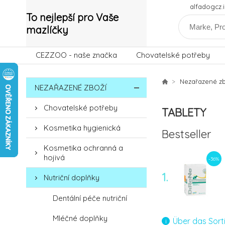
alfadogcz
To nejlepší pro Vaše
mazlíčky
CEZZOO - naše značka
Chovatelské potřeby
Nezařazené zb
NEZAŘAZENÉ ZBOŽÍ
Chovatelské potřeby
TABLETY
Kosmetika hygienická
Bestseller
Kosmetika ochranná a
hojivá
-36%
1.
Nutriční doplňky
Dentální péče nutriční
Mléčné doplňky
Über das Sort