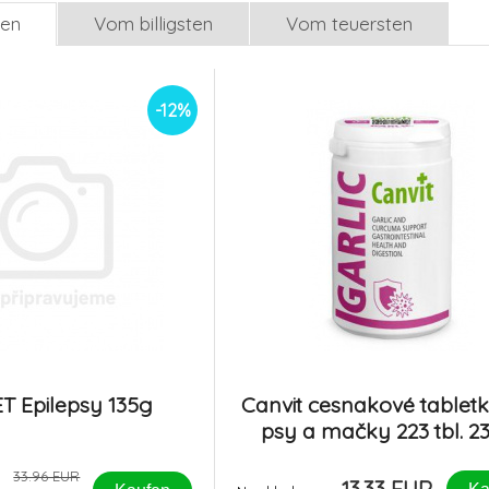
len
Vom billigsten
Vom teuersten
-12%
T Epilepsy 135g
Canvit cesnakové tablet
psy a mačky 223 tbl. 2
33.96 EUR