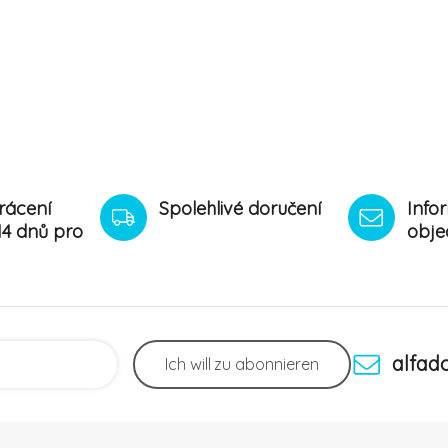
rácení
Spolehlivé doručení
Info
14 dnů pro
obje
alfad
Ich will
zu abonnieren