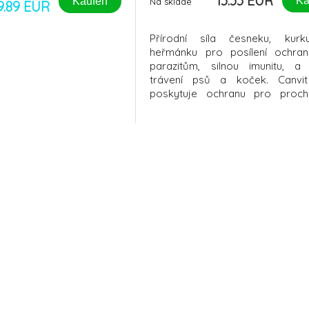
13.33 EUR
Ka
Kaufen
Na sklade
9.89 EUR
Přírodní síla česneku, kur
heřmánku pro posílení ochran
parazitům, silnou imunitu, a
trávení psů a koček. Canvit
poskytuje ochranu pro proc
přírodě, bez obav z nevítaných
Česnek s kurkumou a heř
nejenže posiluje ochranu vašich
před vnějšími hrozbami, ale tak
o jejich vnitřní z