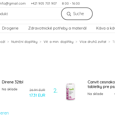
.info@gmail.com
+421 905 701 907
8:00 - 16:00
Suche
Drogerie
Zdravotnické potřeby a materiál
Káva a ká
oží
Nutriční doplňky
Vit. a min. doplňky
Více druhů zvířat
T
Direne 32tbl
Canvit cesnak
tabletky pre ps
Na sklade
2.
26.94 EUR
mačky 223 tbl. 
Na sklade
17.31 EUR
ieren