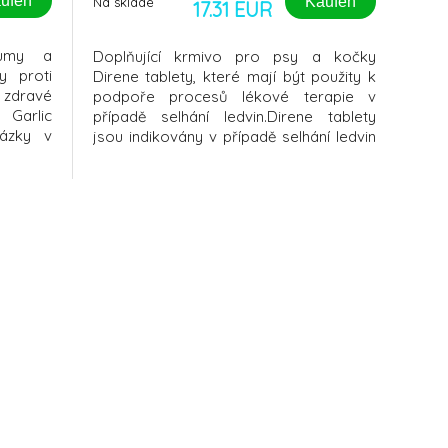
ufen
Kaufen
Na sklade
17.31 EUR
kumy a
Doplňující krmivo pro psy a kočky
y proti
Direne tablety, které mají být použity k
 zdravé
podpoře procesů lékové terapie v
 Garlic
případě selhání ledvin.Direne tablety
házky v
jsou indikovány v případě selhání ledvin
 hostů.
Vašeho psa nebo kočky. Doplňková
mánkem
výživa je využívána na podporu lékové
 miláčků
terapie. Obsahuje přírodní aktivní složky,
é pečuje
bez vedlejších účinků. Obsahuje
Ganoder