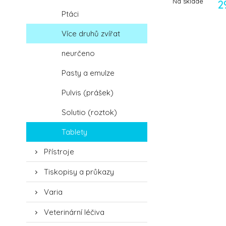
Na sklade
2
Ptáci
Více druhů zvířat
neurčeno
Pasty a emulze
Pulvis (prášek)
Solutio (roztok)
Tablety
Přístroje
Tiskopisy a průkazy
Varia
Veterinární léčiva