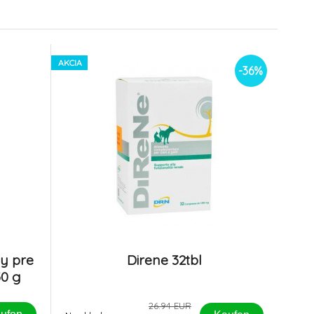
AKCIA
-36%
ky pre
Direne 32tbl
30 g
26.94 EUR