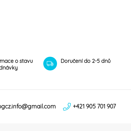
rmace o stavu
Doručení do 2-5 dnů
dnávky
ogcz.info@gmail.com
+421 905 701 907