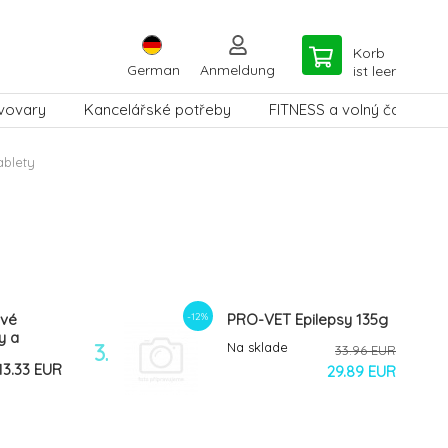
Korb
German
Anmeldung
ist leer
vovary
Kancelářské potřeby
FITNESS a volný čas
ablety
-12%
ové
PRO-VET Epilepsy 135g
y a
3.
Na sklade
33.96 EUR
230 g
13.33 EUR
29.89 EUR