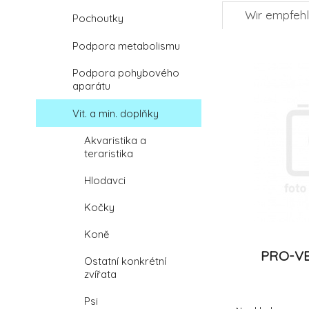
Wir empfeh
Pochoutky
Podpora metabolismu
Podpora pohybového
aparátu
Vit. a min. doplňky
Akvaristika a
teraristika
Hlodavci
Kočky
Koně
PRO-VE
Ostatní konkrétní
zvířata
Psi