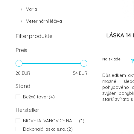
Varia
Veterinární léčiva
LÁSKA 14 I
Filterprodukte
Preis
Na sklade
1
20
EUR
54
EUR
Důsledkem akti
možné sledo
Stand
pohybového ap
zvýšení pohybl
Bežný tovar
(4)
starší zvířata
obtížemi, vhod
Hersteller
zvířata. Vhodn
obtížích a 
BIOVETA IVANOVICE NA HANE
(1)
pooperačních 
Dokonalá láska s.r.o.
(2)
epilep