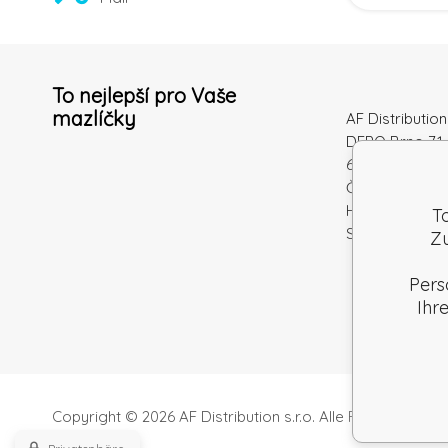
To nejlepší pro Vaše
mazlíčky
AF Distribution 
DEPO Brno 71 
600 10 Brno
Česká republi
Handelsregiste
T
Steuernum.: S
Zu
Pers
Ihr
Copyright © 2026 AF Distribution s.r.o.
Alle Rechte vorbeh