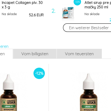
-12%
Incapet Collagen plv. 30
Atlet sirup pre
x 3 g
mačky 250 ml
2.
Na sklade
Na sklade
52.6 EUR
Ein weiterer Bestseller
LÁSKA 14 Intenzivní
boswelie 30ml
Na sklade
22.47 EUR
ieren
19.78 EUR
len
Vom billigsten
Vom teuersten
-12%