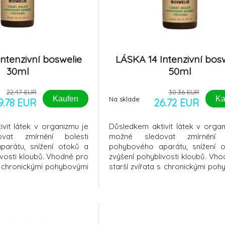
ntenzivní boswelie
LÁSKA 14 Intenzivní bos
30ml
50ml
22.47 EUR
30.36 EUR
Kaufen
Ka
Na sklade
9.78 EUR
26.72 EUR
vit látek v organizmu je
Důsledkem aktivit látek v organ
vat zmírnění bolesti
možné sledovat zmírnění b
arátu, snížení otoků a
pohybového aparátu, snížení 
ivosti kloubů. Vhodné pro
zvýšení pohyblivosti kloubů. Vh
 s chronickými pohybovými
starší zvířata s chronickými po
né pro sportovně aktivní
obtížemi, vhodné pro sportovně 
é při akutních pohybových
zvířata. Vhodné při akutních po
při rekonvalescenci
obtížích a při rekonvale
stavů. Vhodné pro psy s
pooperačních stavů. Vhodné pr
epilep