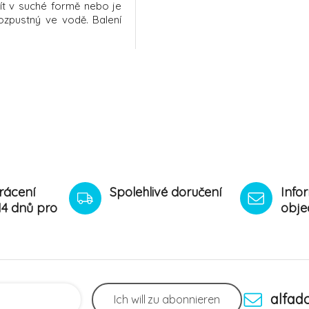
ít v suché formě nebo je
ozpustný ve vodě. Balení
sáčků o hmotnosti 3 g.
hu:
rácení
Spolehlivé doručení
Info
14 dnů pro
obje
alfad
Ich will
zu abonnieren