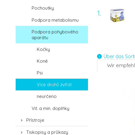
Pochoutky
1.
Podpora metabolismu
Podpora pohybového
-12%
aparátu
4.
Kočky
Über das Sort
Koně
Wir empfeh
Psi
Více druhů zvířat
neurčeno
Vit. a min. doplňky
Přístroje
Tiskopisy a průkazy