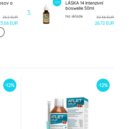
-12%
 psov a
LÁSKA 14 Intenzivní
boswelie 50ml
3.
Na sklade
26.2 EUR
30.36 EUR
23.06 EUR
26.72 EUR
-12%
-12%