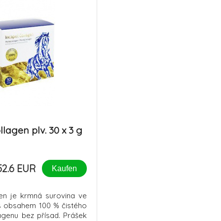
lagen plv. 30 x 3 g
52.6 EUR
Kaufen
gen je krmná surovina ve
s obsahem 100 % čistého
genu bez přísad. Prášek