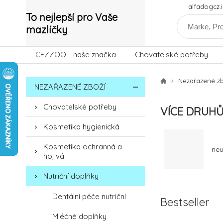
alfadogcz
To nejlepší pro Vaše
mazlíčky
CEZZOO - naše značka
Chovatelské potřeby
Nezařazené zb
NEZAŘAZENÉ ZBOŽÍ
Chovatelské potřeby
VÍCE DRUHŮ
Kosmetika hygienická
Kosmetika ochranná a
neu
hojivá
Nutriční doplňky
Dentální péče nutriční
Bestseller
Mléčné doplňky