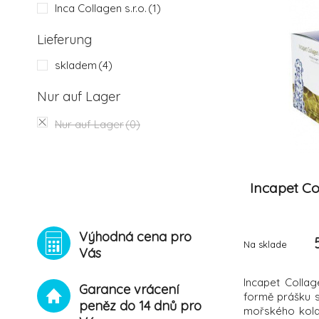
Inca Collagen s.r.o.
(1)
Lieferung
skladem
(4)
Nur auf Lager
Nur auf Lager
(0)
Incapet Col
Výhodná cena pro
Na sklade
Vás
Incapet Colla
Garance vrácení
formě prášku 
peněz do 14 dnů pro
mořského kola