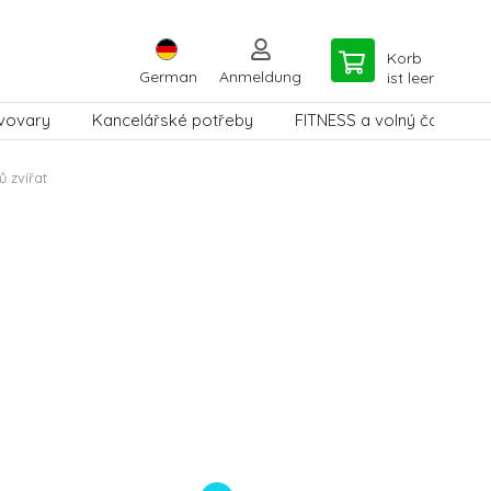
Korb
German
Anmeldung
ist leer
vovary
Kancelářské potřeby
FITNESS a volný čas
ů zvířat