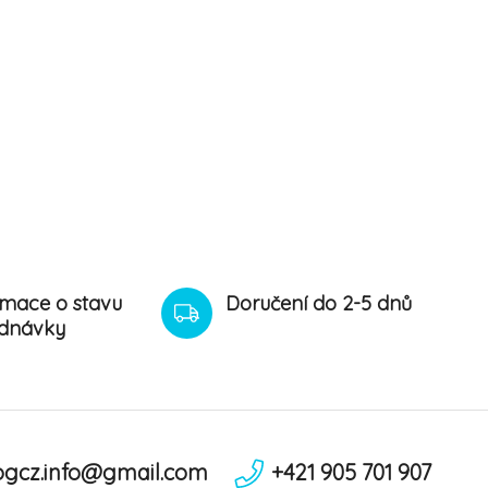
rmace o stavu
Doručení do 2-5 dnů
dnávky
ogcz.info@gmail.com
+421 905 701 907