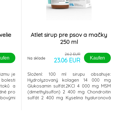
welie
Atlet sirup pre psov a mačky
250 ml
26.2 EUR
ufen
Kaufen
Na sklade
23.06 EUR
izmu je
Složení: 100 ml sirupu obsahuje:
olesti
Hydrolyzovaný kolagen 14 000 mg
otoků a
Glukosamin sulfát.2KCl 4 000 mg MSM
odné pro
(dimethylsulfon) 2 400 mg Chondroitin
hybovými
sulfát 2 400 mg Kyselina hyaluronová
aktivní
200 mg Brusinkový extrakt 120 mg
hybových
Boswelia serrata extrakt
scenci
o psy s