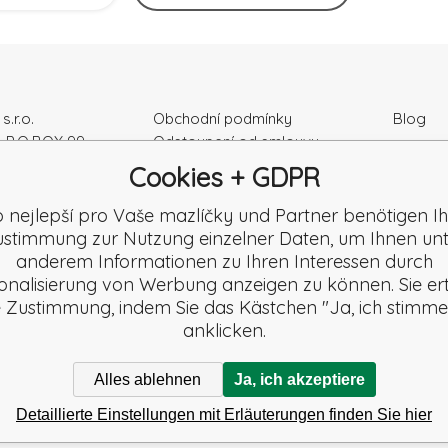
s.r.o.
Obchodní podmínky
Blog
, P.O.BOX 99
Odstoupení od smlouvy
Podmínky ochrany osobních
Cookies + GDPR
ka
údajú
r Nr.: 52010180
Kontakty
o nejlepší pro Vaše mazlíčky und Partner benötigen Ih
K2120864328
Záruka a Reklamace
stimmung zur Nutzung einzelner Daten, um Ihnen un
Reklamační formulář
anderem Informationen zu Ihren Interessen durch
Beschwerde
onalisierung von Werbung anzeigen zu können. Sie ert
Rezension
e Zustimmung, indem Sie das Kästchen "Ja, ich stimme
anklicken.
Alles ablehnen
Ja, ich akzeptiere
Detaillierte Einstellungen mit Erläuterungen finden Sie hier
alten.