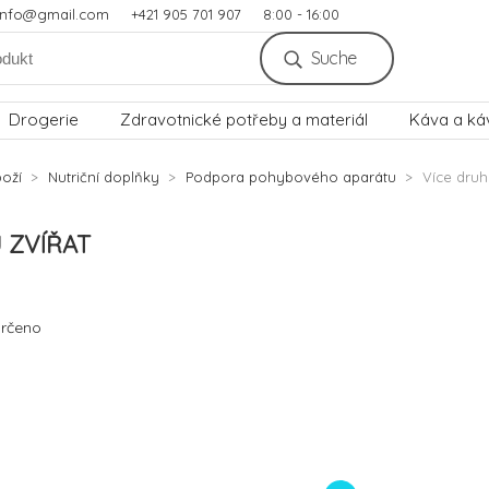
.info@gmail.com
+421 905 701 907
8:00 - 16:00
Suche
Drogerie
Zdravotnické potřeby a materiál
Káva a ká
oží
Nutriční doplňky
Podpora pohybového aparátu
Více druh
 ZVÍŘAT
rčeno