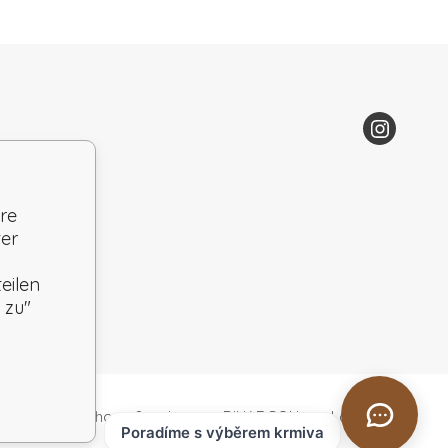
re
ter
eilen
 zu"
Eshops & webseiten
BINARGON.cz
-
Lageplan
Poradíme s výběrem krmiva