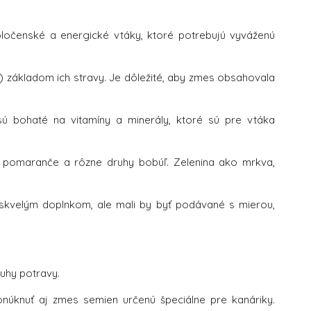
oločenské a energické vtáky, ktoré potrebujú vyváženú
) základom ich stravy. Je dôležité, aby zmes obsahovala
ú bohaté na vitamíny a minerály, ktoré sú pre vtáka
, pomaranče a rôzne druhy bobúľ. Zelenina ako mrkva,
 skvelým doplnkom, ale mali by byť podávané s mierou,
ruhy potravy.
núknuť aj zmes semien určenú špeciálne pre kanáriky.