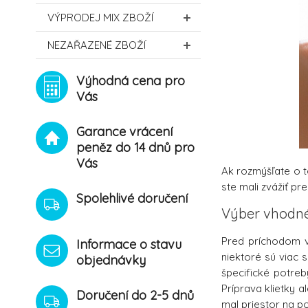
VÝPRODEJ MIX ZBOŽÍ
NEZAŘAZENÉ ZBOŽÍ
Výhodná cena pro
Vás
Garance vrácení
peněz do 14 dnů pro
Vás
Ak rozmýšľate o 
ste mali zvážiť pre
Spolehlivé doručení
Výber vhodn
Pred príchodom vt
Informace o stavu
niektoré sú viac 
objednávky
špecifické potreb
Príprava klietky 
Doručení do 2-5 dnů
mal priestor na po