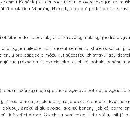
zelenina: Kanáriky si radi pochutnajú na ovocí ako jablká, hru
nát či brokolica. Vitamíny: Niekedy je dobré pridať do ich stra
i obľúbené domáce vtáky a ich strava by mala byť pestrá a vyvá
 andulky je najlepšie kombinovať semienka, ktoré obsahujú pr
 granuly pre papagáje môžu byť súčasťou ich stravy, aby dostal
 majú rady rôzne druhy ovocia, ako sú jablká, bobule, banány a p
(napr. amazónky) majú špecifické výživové potreby a vyžadujú p
ly:
Zmes semien je základom, ale je dôležité pridať aj kvalitné gr
 obľubujú širokú škálu ovocia, ako sú banány, jablká, pomaran
sú tiež veľmi dobré. Orechy a semienka: Tieto vtáky milujú or