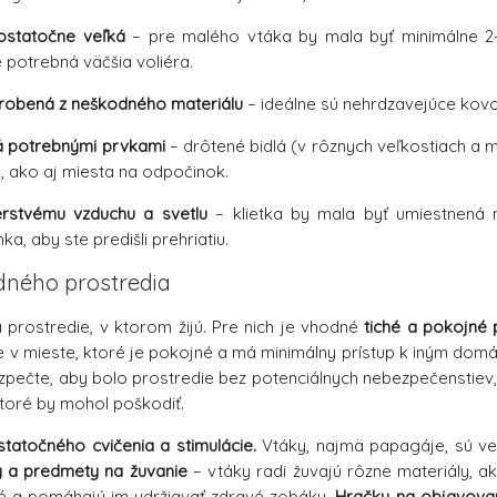
dostatočne veľká
– pre malého vtáka by mala byť minimálne 2-3-
 potrebná väčšia voliéra.
vyrobená z neškodného materiálu
– ideálne sú nehrdzavejúce kovov
á potrebnými prvkami
– drôtené bidlá (v rôznych veľkostiach a m
, ako aj miesta na odpočinok.
erstvému vzduchu a svetlu
– klietka by mala byť umiestnená 
ka, aby ste predišli prehriatiu.
dného prostredia
a prostredie, v ktorom žijú. Pre nich je vhodné
tiché a pokojné 
ka je v mieste, ktoré je pokojné a má minimálny prístup k iným d
pečte, aby bolo prostredie bez potenciálnych nebezpečenstiev,
ktoré by mohol poškodiť.
tatočného cvičenia a stimulácie.
Vtáky, najmä papagáje, sú veľm
 a predmety na žuvanie
– vtáky radi žuvajú rôzne materiály, a
é a pomáhajú im udržiavať zdravé zobáky.
Hračky na objavova