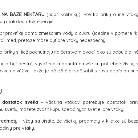
 NA BÁZE NEKTÁRU
(napr. kolibríky). Pre kolibríky a iné vtá
aby mali dostatok energie.
pripraviť aj doma zmiešaním vody a cukru (ideálne v pomere 4:1) 
vali med, pretože môže byť pre vtáky nebezpečný.
libríky si tiež pochutnajú na čerstvom ovocí, ako sú bobule a in
ala byť pestrá, vyvážená a bohatá na všetky potrebné živiny, 
avky na výživu, takže je dôležité prispôsobiť stravu podľa druhu
y
 dostatok svetla
– väčšina vtákov potrebuje dostatok prir
 svetlu, môžete zvážiť kúpu špeciálnych svetiel pre vtáky.
redmety
– vždy sa uistite, že všetky predmety v klietke sú bez
dlivý pre vtáky.