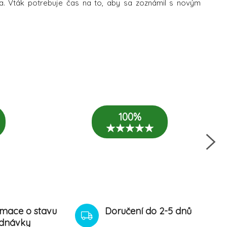
a. Vták potrebuje čas na to, aby sa zoznámil s novým
100%
rmace o stavu
Doručení do 2-5 dnů
dnávky