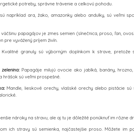
rgetické potreby, správne trávenie a celkovú pohodu.
sú napríklad ara, žako, amazonky alebo andulky, sú veľmi sp
 väčšinu papagájov je zmes semien (slnečnica, proso, ľan, ovos
n pre vyvážený príjem živín.
Kvalitné granuly sú výborným doplnkom k strave, pretože s
zelenina:
Papagáje milujú ovocie ako jablká, banány, hrozno
 a hrášok sú veľmi prospešné.
ka:
Mandle, lieskové orechy, vlašské orechy alebo pistácie sú
alorické.
nšie nároky na stravu, ale aj tu je dôležité ponúknuť im rôzne d
m ich stravy sú semienka, najčastejšie proso. Môžete im po