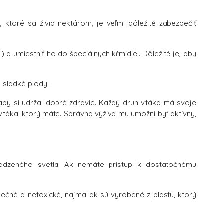
ky, ktoré sa živia nektárom, je veľmi dôležité zabezpečiť
a umiestniť ho do špeciálnych kŕmidiel. Dôležité je, aby
é sladké plody.
aby si udržal dobré zdravie. Každý druh vtáka má svoje
 vtáka, ktorý máte. Správna výživa mu umožní byť aktívny,
odzeného svetla. Ak nemáte prístup k dostatočnému
pečné a netoxické, najmä ak sú vyrobené z plastu, ktorý