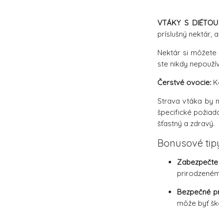
VTÁKY S DIÉTOU
príslušný nektár, 
Nektár si môžete 
ste nikdy nepouží
Čerstvé ovocie:
Ko
Strava vtáka by m
špecifické požiad
šťastný a zdravý.
Bonusové tip
Zabezpečte
prirodzenému
Bezpečné p
môže byť ško