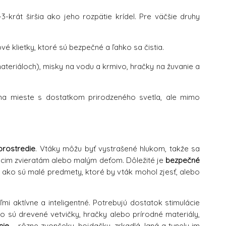
krát širšia ako jeho rozpätie krídel. Pre väčšie druhy
é klietky, ktoré sú bezpečné a ľahko sa čistia.
ateriáloch), misky na vodu a krmivo, hračky na žuvanie a
na mieste s dostatkom prirodzeného svetla, ale mimo
prostredie
. Vtáky môžu byť vystrašené hlukom, takže sa
omácim zvieratám alebo malým deťom. Dôležité je
bezpečné
 ako sú malé predmety, ktoré by vták mohol zjesť, alebo
i aktívne a inteligentné. Potrebujú dostatok stimulácie
ko sú drevené vetvičky, hračky alebo prírodné materiály,
nie
– rôzne zvončeky, hojdačky, zrkadlá, laná a tunely im