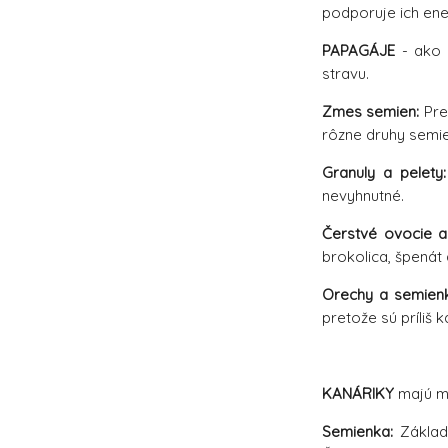
podporuje ich ene
PAPAGÁJE
- ako 
stravu.
Zmes semien:
Pre
rôzne druhy semie
Granuly a pelety:
nevyhnutné.
Čerstvé ovocie a 
brokolica, špenát
Orechy a semien
pretože sú príliš k
KANÁRIKY
majú me
Semienka:
Základo