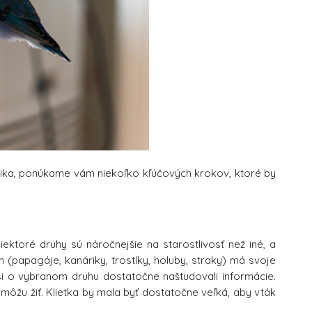
ika, ponúkame vám niekoľko kľúčových krokov, ktoré by
iektoré druhy sú náročnejšie na starostlivosť než iné, a
 (papagáje, kanáriky, trostíky, holuby, straky) má svoje
e si o vybranom druhu dostatočne naštudovali informácie.
 môžu žiť. Klietka by mala byť dostatočne veľká, aby vták