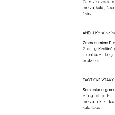
Čerstvé ovocie a 
mrkva, šalát, špe
živín.
ANDULKY
sú veľm
Zmes semien:
Pre
Granuly: Kvalitné
zelenina: Andulky
brokolicu.
EXOTICKÉ VTÁKY
Semienka a granu
Vtáky tohto druhu
mrkva a kukurica 
kalorické.