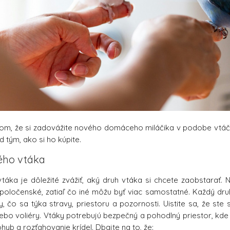
tom, že si zadovážite nového domáceho miláčika v podobe vtáč
d tým, ako si ho kúpite.
ého vtáka
áka je dôležité zvážiť, aký druh vtáka si chcete zaobstarať. N
spoločenské, zatiaľ čo iné môžu byť viac samostatné. Každý druh
y, čo sa týka stravy, priestoru a pozornosti. Uistite sa, že st
alebo voliéry. Vtáky potrebujú bezpečný a pohodlný priestor, kde
hyb a rozťahovanie krídel. Dbajte na to, že: