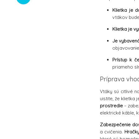
Klietka je 
vtákov bude
Klietka je 
Je vybaven
objavovanie
Prístup k č
priameho sln
Príprava vho
Vtáky sú citlivé n
uistite, že kliet
prostredie
– zabez
elektrické káble, 
Zabezpečenie dos
a cvičenia.
Hračky
ktoré sú bezpečn