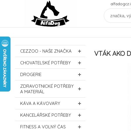
alfadogcz
CEZZOO - NAŠE ZNAČKA
VTÁK AKO D
CHOVATELSKÉ POTŘEBY
DROGERIE
ZDRAVOTNICKÉ POTŘEBY
A MATERIÁL
KÁVA A KÁVOVARY
KANCELÁŘSKÉ POTŘEBY
FITNESS A VOLNÝ ČAS