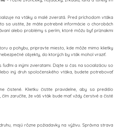
ializuje na vtáky a malé zvieratá. Pred príchodom vtáka
isto sa uistite, že máte potrebné informácie o chorobách
ávaní alebo problémy s perím, ktoré môžu byť príznakmi
toru a pohybu, pripravte miesto, kde môže mimo klietky
á nebezpečné objekty, do ktorých by vták mohol vraziť.
ľuďmi a inými zvieratami. Dajte si čas na socializáciu so
 alebo iný druh spoločenského vtáka, budete potrebovať
 čistené. Klietku čistite pravidelne, aby sa predišlo
čím zaručíte, že váš vták bude mať vždy čerstvé a čisté
od druhu, majú rôzne požiadavky na výživu. Správna strava