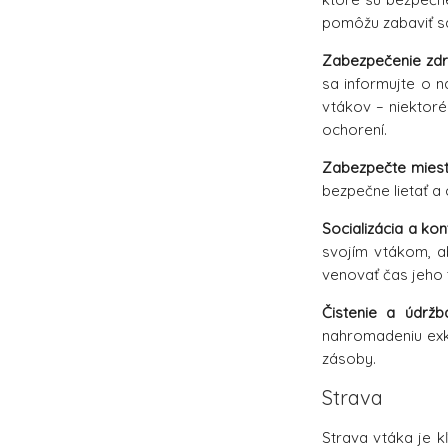
pomôžu zabaviť sa
Zabezpečenie zdra
sa informujte o n
vtákov – niektoré
ochorení.
Zabezpečte miesto
bezpečne lietať a 
Socializácia a kon
svojím vtákom, a
venovať čas jeho 
Čistenie a údržb
nahromadeniu exkr
zásoby.
Strava
Strava vtáka je kľ