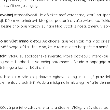
 a cvičiť svoje zmysly.
votnej starostlivosti.
Je dôležité mať veterinára, ktorý sa špec
ajbližšom veterinárovi, ktorý sa postará o vaše zvieratko. Tak
 bežné choroby vtákov sú napríklad výtok z nosa, zmeny v spr
 na výlet mimo klietky.
Ak chcete, aby váš vták mal viac pries
cvičiť svoje krídla. Uistite sa, že je toto miesto bezpečné a nem
takt.
Vtáky sú spoločenské zvieratá, ktoré potrebujú interakciu s 
by sa cítil pohodlne vo vašej prítomnosti. Ak ide o papagája
tréningu a komunikácii s ním.
a.
Klietka a všetko príbuzné vybavenie by mali byť pravidelne
ementov a baktérií. Vodu a misky na krmivo vymieňajte denne, 
účová pre jeho zdravie, vitalitu a šťastie. Vtáky, v závislosti 