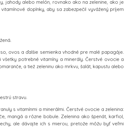
šky, jahody alebo melón, rovnako ako na zelenine, ako je
vy vitamínové doplnky, aby sa zabezpečil vyvážený príjem
žená.
oso, ovos a ďalšie semienka vhodné pre malé papagáje.
i všetky potrebné vitamíny a minerály. Čerstvé ovocie a
omaranče, a tiež zeleninu ako mrkvu, šalát, kapustu alebo
estrú stravu.
anuly s vitamínmi a minerálmi. Čerstvé ovocie a zelenina:
če, mangá a rôzne bobule. Zelenina ako špenát, karfiol,
echy, ale dávajte ich s mierou, pretože môžu byť veľmi