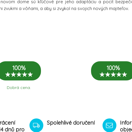
 novom dome sú kľúčové pre jeho adaptáciu a pocit bezpeči
i zvukmi a vôňami, a aby si zvykol na svojich nových majiteľov.
100%
100%
Dobrá cena.
rácení
Spolehlivé doručení
Info
14 dnů pro
obje