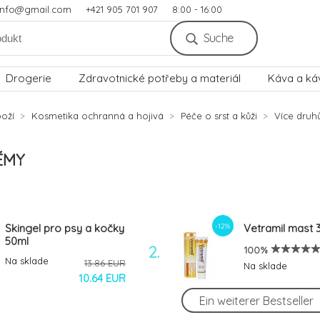
.info@gmail.com
+421 905 701 907
8:00 - 16:00
Suche
Drogerie
Zdravotnické potřeby a materiál
Káva a ká
oží
Kosmetika ochranná a hojivá
Péče o srst a kůži
Více druhů
ÉMY
-12%
Skingel pro psy a kočky
Vetramil mast 
50ml
2.
100%
Na sklade
13.86 EUR
Na sklade
10.64 EUR
Ein weiterer Bestseller
-13%
Vetramil Auris ušní
Vetramil ung. 1