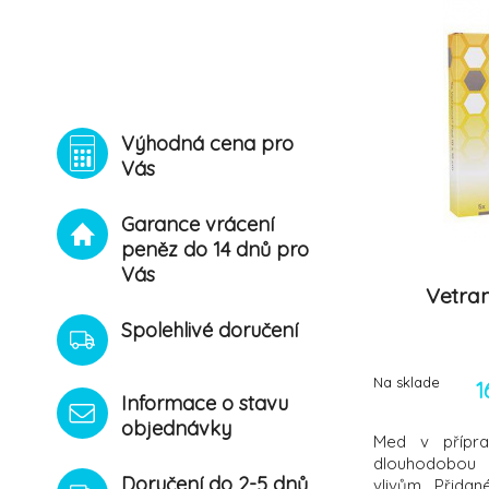
Výhodná cena pro
Vás
Garance vrácení
peněz do 14 dnů pro
Vás
Vetram
Spolehlivé doručení
Na sklade
1
Informace o stavu
objednávky
Med v přípra
dlouhodobou 
Doručení do 2-5 dnů
vlivům. Přidané