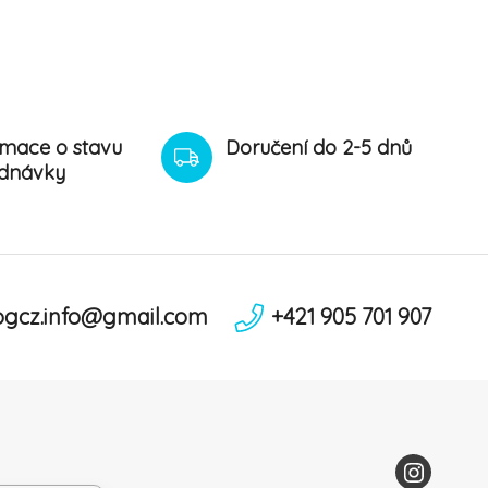
rmace o stavu
Doručení do 2-5 dnů
dnávky
ogcz.info@gmail.com
+421 905 701 907