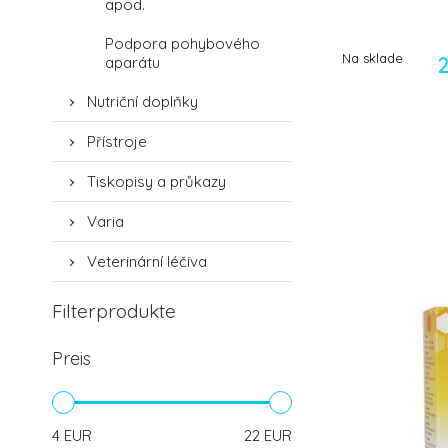
apod.
Podpora pohybového
Na sklade
aparátu
2
Nutriční doplňky
Přístroje
Tiskopisy a průkazy
Varia
Veterinární léčiva
Filterprodukte
Preis
4
EUR
22
EUR