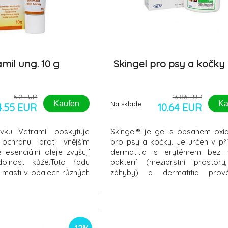
mil ung. 10 g
Skingel pro psy a kočky
5.2 EUR
13.86 EUR
Kaufen
Ka
Na sklade
4.55 EUR
10.64 EUR
vku Vetramil poskytuje
Skingel® je gel s obsahem oxid
ochranu proti vnějším
pro psy a kočky. Je určen v př
 esenciální oleje zvyšují
dermatitid s erytémem bez 
dolnost kůže.Tuto řadu
bakterií (meziprstní prostory
í masti v obalech různých
záhyby) a dermatitid prová
íceúčelový sprej.Všechny
svědením a bolestivostí ( alergi
amil lze charakterizovat
kousnutí, zapařeniny, operační
 - Obsahují med jako
Oxid zinku: má silné protizá
ku - Med je bohatý na
vlastnosti; je účinným antisept
anti