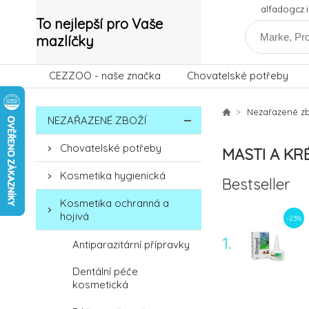
alfadogcz
To nejlepší pro Vaše
mazlíčky
CEZZOO - naše značka
Chovatelské potřeby
Nezařazené zb
NEZAŘAZENÉ ZBOŽÍ
Chovatelské potřeby
MASTI A KR
Kosmetika hygienická
Bestseller
Kosmetika ochranná a
hojivá
-23%
1.
Antiparazitární přípravky
Dentální péče
kosmetická
-12%