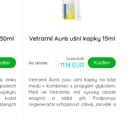
 50ml
Vetramil Auris ušní kapky 15ml
12.66 EUR
ufen
Kaufen
Na sklade
11.14 EUR
u zinku
Vetramil Auris jsou ušní kapky na bázi
ípadech
medu v kombinaci s propylén glykolem.
výskytu
Med ve Vetramilu má vysoký obsah
, kožní
enzymů a nízké pH. Podporuje
zených
regenerační schopnost citlivé, zarudlé a
e, hmyzí
podrážděné kůže v zevním zvukovodu.
 rány).
nětlivé
ickým a