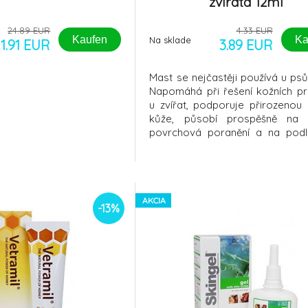
zvířata 12ml
24.89 EUR
4.33 EUR
Kaufen
Ka
Na sklade
1.91 EUR
3.89 EUR
Mast se nejčastěji používá u psů
Napomáhá při řešení kožních p
u zvířat, podporuje přirozenou
kůže, působí prospěšně na 
povrchová poranění a na pod
pejsků nachází své uplatnění př
jizev a drobných poranění, je v
rozškrábanou pokožku, také s
používá na tlapky pejsků (ze
zimě
AKCIA
-13%