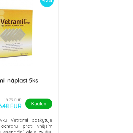
-12%
il náplast 5ks
18.73 EUR
Kaufen
6.48 EUR
vku Vetramil poskytuje
ochranu proti vnějším
 esenciální oleje zvyšují