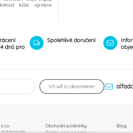
dolnost kůže. výrobce:
rácení
Spolehlivé doručení
Info
14 dnů pro
obje
alfad
Ich will
zu abonnieren
s.r.o.
Obchodní podmínky
Blog
, P.O.BOX 99
Odstoupení od smlouvy