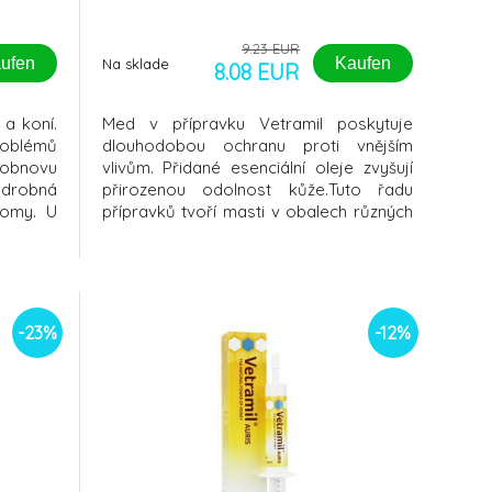
9.23 EUR
ufen
Kaufen
Na sklade
8.08 EUR
 a koní.
Med v přípravku Vetramil poskytuje
roblémů
dlouhodobou ochranu proti vnějším
 obnovu
vlivům. Přidané esenciální oleje zvyšují
drobná
přirozenou odolnost kůže.Tuto řadu
lomy. U
přípravků tvoří masti v obalech různých
i hojení
velikostí a víceúčelový sprej.Všechny
hodná na
přípravky Vetramil lze charakterizovat
e často
následovně: - Obsahují med jako
jména v
účinnou složku - Med je bohatý na
enzymy - Hod
-23%
-12%