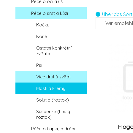
Péče o oči a uši
4.
Péče o srst a kůži
Über das Sort
Wir empfeh
Kočky
-12%
Koně
7.
Ostatní konkrétní
zvířata
Psi
Více druhů zvířat
Masti a krémy
Solutio (roztok)
Suspenze (hustý
roztok)
Flogo
Péče o tlapky a drápy