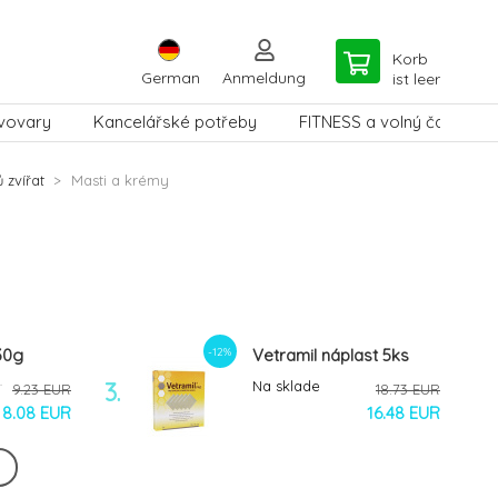
Korb
German
Anmeldung
ist leer
vovary
Kancelářské potřeby
FITNESS a volný čas
 zvířat
Masti a krémy
-12%
30g
Vetramil náplast 5ks
3.
Na sklade
9.23 EUR
18.73 EUR
8.08 EUR
16.48 EUR
-10%
0 g
Konopná mast na kůži