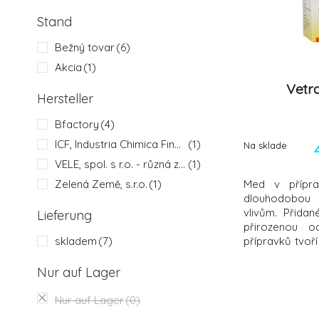
Stand
Bežný tovar
(6)
Akcia
(1)
Vetra
Hersteller
Bfactory
(4)
ICF, Industria Chimica Fine s.r.i.
(1)
Na sklade
VELE, spol. s r.o. - různá zastoupení
(1)
Zelená Země, s.r.o.
(1)
Med v přípra
dlouhodobou 
vlivům. Přidané
Lieferung
přirozenou o
skladem
(7)
přípravků tvoř
velikostí a v
přípravky Vetr
Nur auf Lager
následovně:
účinnou slož
Nur auf Lager
(0)
enzymy - Hod