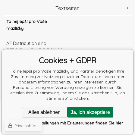
Textseiten
To nejlepší pro Vaše
mazlíčky
AF Distribution s.r.o.
DEPO Brno 71 , P.O.BOX 99
600 10 Brno
Cookies + GDPR
Česká republika
Handelsregister Nr.: 52010180
To nejlepší pro Vaše mazlíčky und Partner benötigen Ihre
Zustimmung zur Nutzung einzelner Daten, um Ihnen unter
Steuernum.: SK2120864328
anderem Informationen zu Ihren Interessen durch
Personalisierung von Werbung anzeigen zu können. Sie
erteilen Ihre Zustimmung, indem Sie das Kästchen "Ja, ich
stimme zu" anklicken.
Copyright © 2026 AF Distribution s.r.o.
Alles ablehnen
Ja, ich akzeptiere
Alle Rechte vorbehalten.
Poradíme s výběrem krmiva
Detaillierte Einstellungen mit Erläuterungen finden Sie hier
Eshops & webseiten
BINARGON.cz
-
Lageplan
Privatsphäre