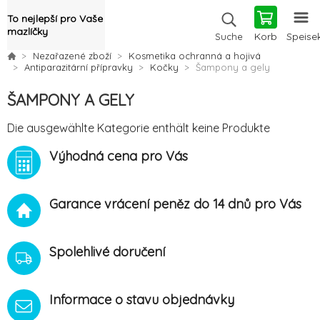
To nejlepší pro Vaše
mazlíčky
Korb
Speise
Suche
Nezařazené zboží
Kosmetika ochranná a hojivá
Antiparazitární přípravky
Kočky
Šampony a gely
ŠAMPONY A GELY
Die ausgewählte Kategorie enthält keine Produkte
Výhodná cena pro Vás
Garance vrácení peněz do 14 dnů pro Vás
Spolehlivé doručení
Informace o stavu objednávky