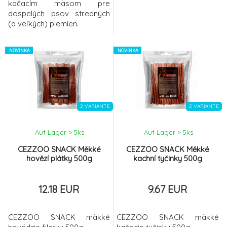
kačacím mäsom pre
dospelých psov stredných
(a veľkých) plemien.
NOVINKA
NOVINKA
2 VARIANTE
2 VARIANTE
Auf Lager > 5
ks
Auf Lager > 5
ks
CEZZOO SNACK Měkké
CEZZOO SNACK Měkké
hovězí plátky 500g
kachní tyčinky 500g
12.18 EUR
9.67 EUR
CEZZOO SNACK mäkké
CEZZOO SNACK mäkké