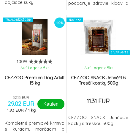
dojčiace suky
podporuje zdravie kĺbov a
celkovú vitalitu vášho psieho
spoločníka.
TRVALO NÍZKÉ CENY
NOVINKA
-10%
2 VARIANTE
100%
Auf Lager > 5
ks
Auf Lager > 5
ks
CEZZOO Premium Dog Adult
CEZZOO SNACK Jehněčí &
15 kg
Tresčí kostky 500g
32.13 EUR
11.31 EUR
29.02 EUR
Kaufen
1.93
EUR
/
1
kg
CEZZOO SNACK Jahňacie
Kompletné prémiové krmivo
kocky s treskou 500g
s kuracím, morčacím a