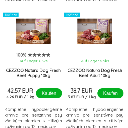
NOVINKA
NOVINKA
100%
Auf Lager > 5
ks
Auf Lager > 5
ks
CEZZOO Natura Dog Fresh
CEZZOO Natura Dog Fresh
Beef Puppy 10kg
Beef Adult 10kg
42.57 EUR
38.7 EUR
Kaufen
Kaufen
4.26
EUR
/
1
kg
3.87
EUR
/
1
kg
Kompletné hypoalergénne
Kompletné hypoalergénne
krmivo pre senzitívne psy
krmivo pre senzitívne psy
všetkých plemien s citlivým
všetkých plemien s citlivým
zažívaním od 12 mesiacov
zažívaním od 12 mesiacov