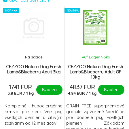
Über das Sortieren
CEZZOO SNACK Měkké kachní tyčinky
NOVINKA
NOVINKA
6.
500g
9.67 EUR
CEZZOO Premium Dog Puppy & Junior 15
-14%
7.
kg
33.32 EUR
CEZZOO SNACK Měkké hovězí tyčinky
8.
Na sklade
Auf Lager > 5
ks
500g
9.67 EUR
CEZZOO Natura Dog Fresh
CEZZOO Natura Dog Fresh
Lamb&Blueberry Adult 3kg
Lamb&Blueberry Adult GF
CEZZOO Natura Dog Fresh Beef Puppy
10kg
9.
10kg
42.57 EUR
100%
17.41 EUR
48.37 EUR
Kaufen
Kaufen
5.8
EUR
/
1
kg
4.84
EUR
/
1
kg
Kompletné hypoalergénne
GRAIN FREE superprémiové
krmivo pre senzitívne psy
granule vytvorené špeciálne
všetkých plemien s citlivým
pre dospelé psy všetkých
zažívaním od 12 mesiacov
plemien. Základom
receptúry je vysoko kvalitné