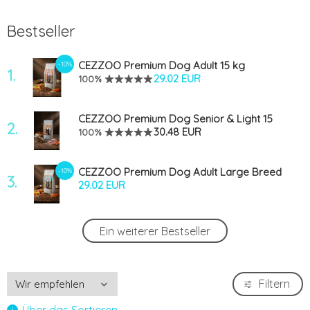
Bestseller
CEZZOO Premium Dog Adult 15 kg
-10%
1.
29.02 EUR
100%
CEZZOO Premium Dog Senior & Light 15
2.
kg
30.48 EUR
100%
CEZZOO Premium Dog Adult Large Breed
-10%
3.
15kg
29.02 EUR
CEZZOO Hypoallergenic Dog Adult Lamb
-5%
Ein weiterer Bestseller
4.
& Rice 12kg
45.96 EUR
CEZZOO Premium Dog Adult Sensitive
-16%
Filtern
5.
Lamb & Rice 15kg
40.63 EUR
100%