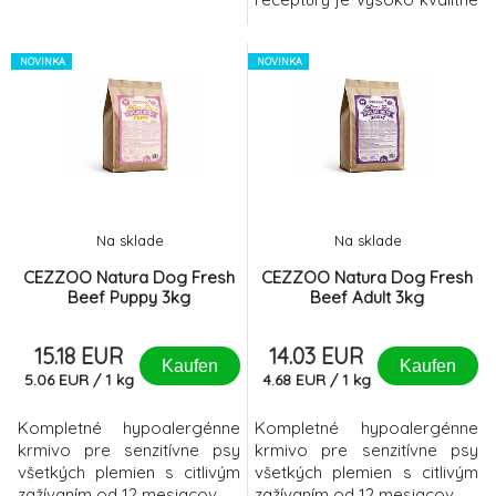
čerstvo spracované
jahňacie mäso (až 51 % v
NOVINKA
sušenom stave), ktoré je
NOVINKA
ideálnou voľbou aj pre psov
s citlivejším trávením.
Na sklade
Na sklade
CEZZOO Natura Dog Fresh
CEZZOO Natura Dog Fresh
Beef Puppy 3kg
Beef Adult 3kg
15.18 EUR
14.03 EUR
Kaufen
Kaufen
5.06
EUR
/
1
kg
4.68
EUR
/
1
kg
Kompletné hypoalergénne
Kompletné hypoalergénne
krmivo pre senzitívne psy
krmivo pre senzitívne psy
všetkých plemien s citlivým
všetkých plemien s citlivým
zažívaním od 12 mesiacov
zažívaním od 12 mesiacov