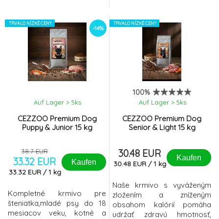
TRVALO NÍZKÉ CENY
TRVALO NÍZKÉ CENY
-14%
100%
Auf Lager > 5
ks
Auf Lager > 5
ks
CEZZOO Premium Dog
CEZZOO Premium Dog
Puppy & Junior 15 kg
Senior & Light 15 kg
38.7 EUR
30.48 EUR
Kaufen
33.32 EUR
Kaufen
30.48
EUR
/
1
kg
33.32
EUR
/
1
kg
Naše krmivo s vyváženým
Kompletné krmivo pre
zložením a zníženým
šteniatka,mladé psy do 18
obsahom kalórií pomáha
mesiacov veku, kotné a
udržať zdravú hmotnosť,