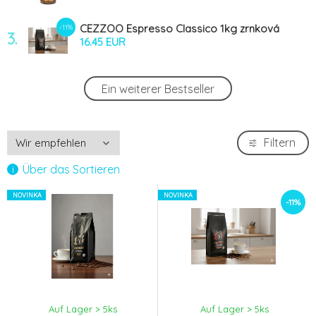
CEZZOO Espresso Classico 1kg zrnková
-11%
3.
káva
16.45 EUR
CEZZOO Aroma GOLD 1kg zrnková káva
Ein weiterer Bestseller
4.
17.41 EUR
Ristora Čokoláda 1kg
Filtern
5.
11.03 EUR
Über das Sortieren
NOVINKA
NOVINKA
-11%
Auf Lager > 5
ks
Auf Lager > 5
ks