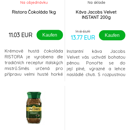
Na objednávku
Na sklade
Ristora Čokoláda 1kg
Káva Jacobs Velvet
INSTANT 200g
14.8 EUR
11.03 EUR
Kaufen
Kaufen
13.77 EUR
Krémově hustá čokoláda
Instantní káva Jacobs
RISTORA je vyrobena dle
Velvet vás uchvátí bohatou
tradičních receptur italských
pěnou. Ponořte se do
mistrů.Směs určená pro
její plné, výrazné a lehce
přípravu velmi husté horké
nasládlé chuti. S rozpustnou
čokolády. Vynikající chuť s
kávou Velvet si vychutnáte
vysokým obsahem kakaa
každý doušek plný lehkosti a
zaručuje dokonalý požitek.
nekonečné jemnosti. Káva je
Výhodou čokolády je volba
zpracována speciální
hustoty nápoje - od
metodou sprejování. 100%
krémové čokolády až po
rozpustná káva Směs
pudinkově hustou čokoládu.
arabica a robusta
Ristora tmavá horká
Zpracována metodou
čok
sprejování Bohatá same