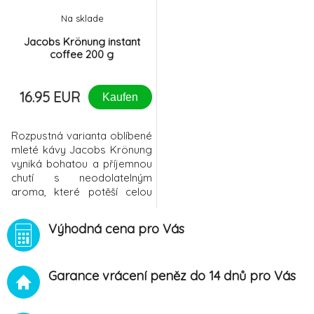
Na sklade
Jacobs Krönung instant
coffee 200 g
16.95 EUR
Kaufen
Rozpustná varianta oblíbené
mleté kávy Jacobs Krönung
vyniká bohatou a příjemnou
chutí s neodolatelným
aroma, které potěší celou
vaší rodinu i všechny
návštěvy. Káva je
Výhodná cena pro Vás
zpracována speciální
metodou vymražování a
velmi dobře chutná i ve
Garance vrácení peněz do 14 dnů pro Vás
variantě bez mléka.