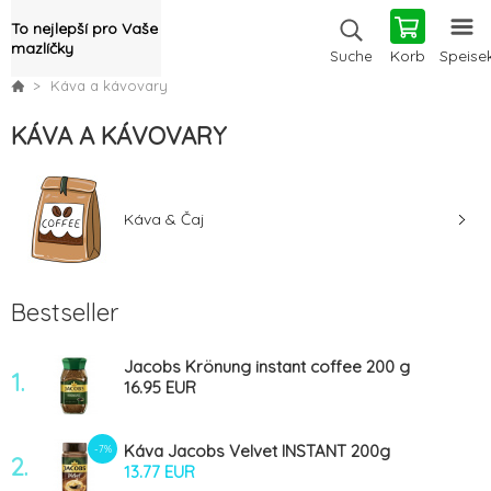
To nejlepší pro Vaše
mazlíčky
Korb
Speise
Suche
Káva a kávovary
KÁVA A KÁVOVARY
Káva & Čaj
Bestseller
Jacobs Krönung instant coffee 200 g
1.
16.95 EUR
Káva Jacobs Velvet INSTANT 200g
-7%
2.
13.77 EUR