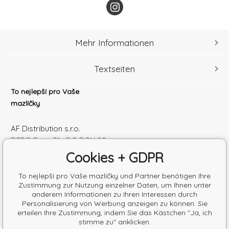
Mehr Informationen
Textseiten
To nejlepší pro Vaše
mazlíčky
AF Distribution s.r.o.
DEPO Brno 71 , P.O.BOX 99
600 10 Brno
Cookies + GDPR
Česká republika
Handelsregister Nr.: 52010180
To nejlepší pro Vaše mazlíčky und Partner benötigen Ihre
Zustimmung zur Nutzung einzelner Daten, um Ihnen unter
Steuernum.: SK2120864328
anderem Informationen zu Ihren Interessen durch
Personalisierung von Werbung anzeigen zu können. Sie
erteilen Ihre Zustimmung, indem Sie das Kästchen "Ja, ich
stimme zu" anklicken.