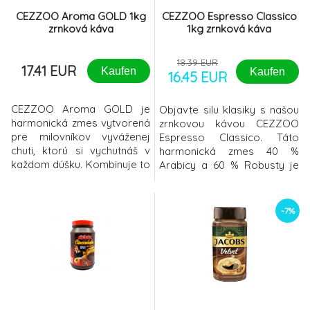
CEZZOO Aroma GOLD 1kg
CEZZOO Espresso Classico
zrnková káva
1kg zrnková káva
18.39 EUR
17.41 EUR
Kaufen
Kaufen
16.45 EUR
CEZZOO Aroma GOLD je
Objavte silu klasiky s našou
harmonická zmes vytvorená
zrnkovou kávou CEZZOO
pre milovníkov vyváženej
Espresso Classico. Táto
chuti, ktorú si vychutnáš v
harmonická zmes 40 %
každom dúšku. Kombinuje to
Arabicy a 60 % Robusty je
najlepšie z dvoch svetov:
navrhnutá pre milovníkov
jemnosť a arómu Arabicy s
intenzívneho espressa s
intenzitou a silou Robusty.
bohatou cremou a plnou
-7%
chuťou.Plná chuť s jemnou
horkosťou