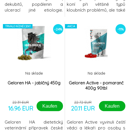
dekubitů, popálenin a
koní při většině typů
ulcerací jiné etiologie.
kloubních problémů, ale také
Efektivně podporuje hojení a
může přispívat k prodloužení
odstranění zánětu.Velmi
aktivního života nejen u
příznivě působí na okraje
TRVALO NÍZKÉ CENY
sportovních koní. Geloren
AKCIA
-24%
-11%
defektu, které za jeho
HA má podpůrný vliv na
působení zůstávají zcela
klouby - napomáhá při
vitální bez macerace či
zvýšené zátěži, nadváze, ve
jiného poškození a velmi
stáří i při problémech s
příznivě ovlivňuje
pohybovým
angiogenezi a ree
aparátem.GELOREN JE
VHODNÉ UŽÍVAT
Na sklade
Na sklade
Geloren HA - jablčný 450g
Geloren Active - pomaranč
400g 90tbl
22.31 EUR
22.72 EUR
Kaufen
Kaufen
16.96 EUR
20.11 EUR
Geloren HA dietetický
Geloren Active vyvinuli čeští
veterinární přípravek české
vědci a lékaři pro osoby s