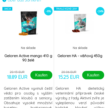
Über das Sortieren
Geloren Active - pomaranč 400g 90tbl
-11%
AKCIA
TRVALO NÍZKÉ CENY
6.
-8%
-24%
20.11 EUR
Geloren Active - černica 400g 90tbl
-7%
7.
20.11 EUR
Geloren Active mango 410 g 90 želé
-8%
8.
Na sklade
Na sklade
18.89 EUR
Geloren Active mango 410 g
Geloren HA - višňový 450g
90 želé
Geloren HA - jablčný 450g
-24%
9.
16.96 EUR
20.43 EUR
20.06 EUR
Kaufen
Kaufen
18.89 EUR
15.25 EUR
Geloren Active vyvinuli čeští
Geloren HA dietetický
vědci pro osoby s vyšším
veterinární přípravek české
zatížením kloubů a seniory.
výroby z řady Aktivní zvíře je
Obsahuje vysoké množství
vylepšenou verzí původní
kyseliny hyaluronové,
koňské kloubní výživy