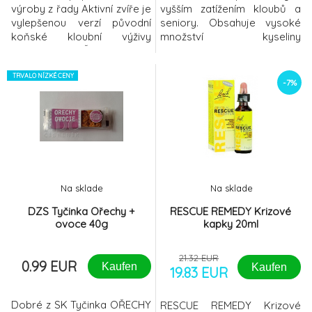
výroby z řady Aktivní zvíře je
vyšším zatížením kloubů a
vylepšenou verzí původní
seniory. Obsahuje vysoké
koňské kloubní výživy
množství kyseliny
Gelorenhorse Želé kostky s
hyaluronové, porcinního
příchutí jablka s vysokým
chondroitin sulfátu,
obsahem účinných látek
TRVALO NÍZKÉ CENY
hydrolyzovaného kolagenu,
-7%
doporučují chovatelé
želatiny a vitamínu C, jenž
závodních koní pro péči o
přispívá k normální tvorbě
klouby a k prodloužení
kolagenu nezbytného pro
aktivního života nejen
normální funkci kostí a
sportovních koní. Účinné
chrupavek.Pečujte o své
látky: Kyselina h
klouby, vazy a š
Na sklade
Na sklade
DZS Tyčinka Ořechy +
RESCUE REMEDY Krizové
ovoce 40g
kapky 20ml
21.32 EUR
0.99 EUR
Kaufen
Kaufen
19.83 EUR
Dobré z SK Tyčinka OŘECHY
RESCUE REMEDY Krizové