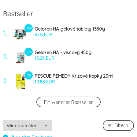
Bestseller
Geloren HA gélové tablety 1350g
-20%
1.
47.8 EUR
Geloren HA - višňový 450g
-24%
2.
15.25 EUR
RESCUE REMEDY Krizové kapky 20ml
-7%
3.
19.83 EUR
DZS Tyčinka Ořechy + ovoce 40g
Ein weiterer Bestseller
4.
0.99 EUR
DebriEcaSan aquagel 250g
-7%
Filtern
5.
19.59 EUR