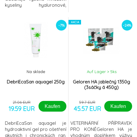
kyseliny hyaluronové,
porcinního chondroitin
sulfátu, hydrolyzovaného
kolagenu, želatiny a vitamínu
AKCIA
-7%
-24%
C, jenž přispívá k normální
tvorbě kolagenu pro
normální funkci kostí a
chrupavek. KLOUBY, VAZY,
ŠLACHY Díky příjemné chuti
Gelore
Na sklade
Auf Lager > 5
ks
DebriEcaSan aquagel 250g
Geloren HA jablečný 1350g
(3sáčky á 450g)
21.06 EUR
59.7 EUR
Kaufen
Kaufen
19.59 EUR
45.57 EUR
DebriEcaSan aquagel je
VETERINÁRNÍ PŘÍPRAVEK
hydroaktivní gel pro ošetření
PRO KONĚGeloren HA je
akutních i chronických ran,
vhodným doplňkem výživy