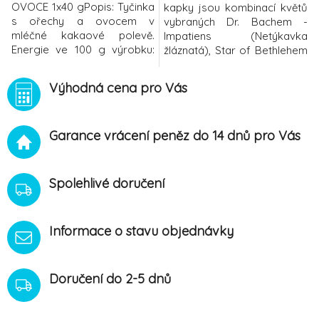
OVOCE 1x40 gPopis: Tyčinka
kapky jsou kombinací květů
s ořechy a ovocem v
vybraných Dr. Bachem -
mléčné kakaové polevě.
Impatiens (Netýkavka
Energie ve 100 g výrobku:
žláznatá), Star of Bethlehem
2124 kJ / 506 kcal. Použití:
(snědek okoličnatý), Cherry
Potravina pro běžnou
Plum (slíva třešňová), Roch
Výhodná cena pro Vás
konzumaci.Upozornění:
Rose (devaterník penízkový)
výrobek obsahuje lepek,
v čiré pramenité vodě,
mandle, arašídy, mléko, oxid
konzervované glycerinem.Je
Garance vrácení peněz do 14 dnů pro Vás
siřičitý, sóju. Výrobek může
to jedna z neznámějších a
obsahovat různé ořechy,
nejpoužívanějších esencí.
vejce a sezam.
Není ojedinělé, že tuto esenci
n
Spolehlivé doručení
Informace o stavu objednávky
Doručení do 2-5 dnů