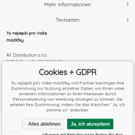
Mehr Informationen
Textseiten
To nejlepší pro Vaše
mazlíčky
AF Distribution s.r.o.
DEPO Brno 71 , P.O.BOX 99
600 10 Brno
Cookies + GDPR
Česká republika
Handelsregister Nr.: 52010180
To nejlepší pro Vaše mazlíčky und Partner benötigen Ihre
Zustimmung zur Nutzung einzelner Daten, um Ihnen unter
Steuernum.: SK2120864328
anderem Informationen zu Ihren Interessen durch
Personalisierung von Werbung anzeigen zu können. Sie
erteilen Ihre Zustimmung, indem Sie das Kästchen "Ja, ich
stimme zu" anklicken.
Copyright © 2026 AF Distribution s.r.o.
Alles ablehnen
Ja, ich akzeptiere
Alle Rechte vorbehalten.
Poradíme s výběrem krmiva
Detaillierte Einstellungen mit Erläuterungen finden Sie hier