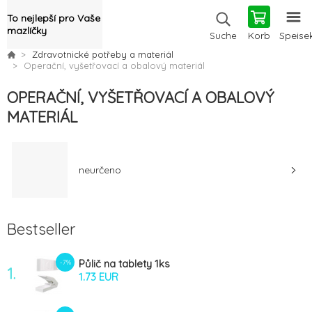
To nejlepší pro Vaše
mazlíčky
Korb
Speise
Suche
Zdravotnické potřeby a materiál
Operační, vyšetřovací a obalový materiál
OPERAČNÍ, VYŠETŘOVACÍ A OBALOVÝ
MATERIÁL
neurčeno
Bestseller
Půlič na tablety 1ks
-7%
1.
1.73 EUR