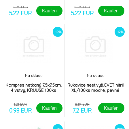
5.94 EUR
5.94 EUR
Kaufen
Kaufen
5.22 EUR
5.22 EUR
-19%
-12%
Na sklade
Na sklade
Kompres netkaný 7,5x7,5cm,
Rukavice nest.vyš.CVET nitril
4 vstvy, KRUUSE 100ks
XL/100ks modré, pevné
1.21 EUR
8.19 EUR
Kaufen
Kaufen
0.98 EUR
7.2 EUR