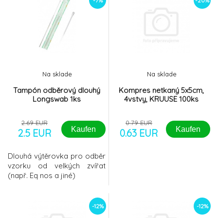
-7%
-20%
Na sklade
Na sklade
Tampón odběrový dlouhý
Kompres netkaný 5x5cm,
Longswab 1ks
4vstvy, KRUUSE 100ks
2.69 EUR
0.79 EUR
Kaufen
Kaufen
2.5 EUR
0.63 EUR
Dlouhá výtěrovka pro odběr
vzorku od velkých zvířat
(např. Eq nos a jiné)
-12%
-12%