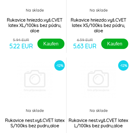
Kelímek PSH 250ml s víčkem 1ks
-13%
8.
Na sklade
Na sklade
1.09 EUR
Rukavice hniezdo.vyš.CVET
Rukavice hniezdo.vyš.CVET
latex XL/100ks bez púdru,
latex XS/100ks bez púdru,
aloe
aloe
5.94 EUR
6.39 EUR
Kaufen
Kaufen
5.22 EUR
5.63 EUR
-12%
-12%
Na sklade
Na sklade
Rukavice nest.vyš.CVET latex
Rukavice nest.vyš.CVET latex
S/100ks bez pudru,aloe
L/100ks bez pudru,aloe