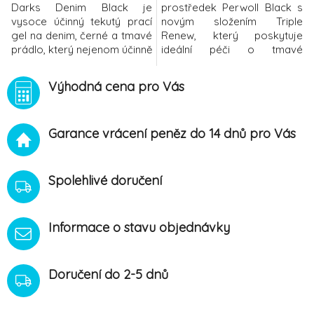
Darks Denim Black je
prostředek Perwoll Black s
vysoce účinný tekutý prací
novým složením Triple
gel na denim, černé a tmavé
Renew, který poskytuje
prádlo, který nejenom účinně
ideální péči o tmavé
čistí, ale také chrání barvy
oblečení! Tento prací
na oblečení před
prostředek na tmavé prádlo
Výhodná cena pro Vás
vyblednutím. Díky obsahu
nejen šetrně čistí, ale také
keratinu pomáhá chránit
poskytuje tu nejlepší péči o
textilní vlákna, dodává jim
vlákna, takže vaše tmavé
Garance vrácení peněz do 14 dnů pro Vás
jemnost, chrání před
oblečení bude vypadat jako
žmolkováním a látku
nové! To vše v kombinaci se
nemačká.na denim, černé a
skvělou vůní, která
tmavé prádlosnadno
zabezpečuje dlouhot
Spolehlivé doručení
Informace o stavu objednávky
Doručení do 2-5 dnů