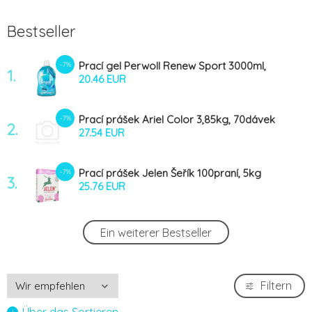
Bestseller
Prací gel Perwoll Renew Sport 3000ml,
-7%
1.
60dávek
20.46 EUR
Prací prášek Ariel Color 3,85kg, 70dávek
-7%
2.
BOX
27.54 EUR
Prací prášek Jelen Šeřík 100praní, 5kg
-7%
3.
BOX
25.76 EUR
Aviváž Coccolino White Sensitive 1,7l
-7%
Ein weiterer Bestseller
4.
5.44 EUR
Aviváž Coccolino Happy Yellow 1,7l
-7%
Filtern
5.
5.63 EUR