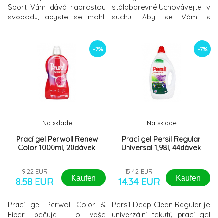
Sport Vám dává naprostou
stálobarevné.Uchovávejte v
svobodu, abyste se mohli
suchu. Aby se Vám s
plně věnovat tréninku. Díky
Jelenem vždycky dobře
inovativní receptuře s
pralo. Složení: 5 % nebo
ReFresh efektem se budete
více, avšak méně než 15 %:
-7%
-7%
i během pohybu cítit stále
zeolity, mýdlo, aniontové
svěží. Patentovaná
povrchově aktivní látky,
technologie proti zápachu
méně než 5 %: bělicí činidla
reaguje na každý Váš
na bázi kyslíku, neiontové
pohyb a při kontaktu potu s
povrchově aktivní látky, parf
textilií aktivuje mol
Na sklade
Na sklade
Prací gel Perwoll Renew
Prací gel Persil Regular
Color 1000ml, 20dávek
Universal 1,98l, 44dávek
9.22 EUR
15.42 EUR
Kaufen
Kaufen
8.58 EUR
14.34 EUR
Prací gel Perwoll Color &
Persil Deep Clean Regular je
Fiber pečuje o vaše
univerzální tekutý prací gel