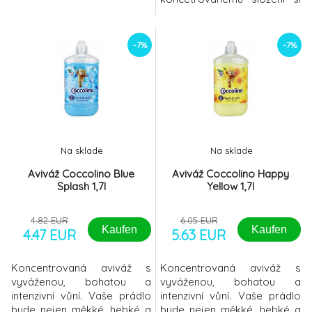
můžete užívat intenzivní
jemnou vůni a svěžest i při
použití malého množství
-7%
-7%
aviváže. Koncentrát
používejte při závěrečném
máchání prádla. Přípravek
není potřeba ředit. Aviváž
dávkujte do zásobníku
pračky, nikoliv
Na sklade
Na sklade
Aviváž Coccolino Blue
Aviváž Coccolino Happy
Splash 1,7l
Yellow 1,7l
4.82 EUR
6.05 EUR
Kaufen
Kaufen
4.47 EUR
5.63 EUR
Koncentrovaná aviváž s
Koncentrovaná aviváž s
vyváženou, bohatou a
vyváženou, bohatou a
intenzivní vůní. Vaše prádlo
intenzivní vůní. Vaše prádlo
bude nejen měkké, hebké a
bude nejen měkké, hebké a