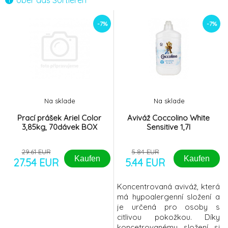
Über das Sortieren
Aviváž Coccolino Blue Splash 1,7l
-7%
6.
-7%
-7%
4.47 EUR
Prací gel Perwoll Renew Black 1920ml,
-7%
7.
60dávek
18.94 EUR
Na sklade
Na sklade
Prací prášek Ariel Color
Aviváž Coccolino White
3,85kg, 70dávek BOX
Sensitive 1,7l
29.61 EUR
5.84 EUR
Kaufen
Kaufen
27.54 EUR
5.44 EUR
Koncentrovaná aviváž, která
má hypoalergenní složení a
je určená pro osoby s
citlivou pokožkou. Díky
koncetrovanému složení si