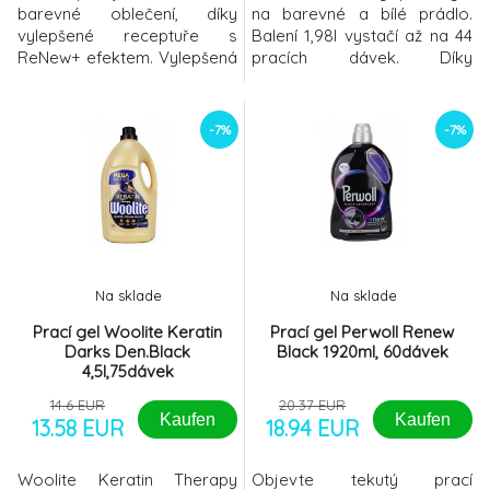
barevné oblečení, díky
na barevné a bílé prádlo.
vylepšené receptuře s
Balení 1,98l vystačí až na 44
ReNew+ efektem. Vylepšená
pracích dávek. Díky
ochrana barev proti
technologii Deep Clean
zašednutí spolu s
proniká hluboko do vláken,
vylepšenou prací schopností
účinně odstraňuje skvrny a
-7%
-7%
chrání barvy před
zanechává prádlo hygienicky
vyblednutím a uhlazuje
čisté a svěže voňavé. Je
poškozená zašedlá vlákna
vhodný pro každodenní
pro optimální odraz světla,
praní a účinný i při nízkých
díky čemuž bude vaše
teplotách. Hloubkově
oblečení již po několika
vypráních jako
Na sklade
Na sklade
Prací gel Woolite Keratin
Prací gel Perwoll Renew
Darks Den.Black
Black 1920ml, 60dávek
4,5l,75dávek
14.6 EUR
20.37 EUR
Kaufen
Kaufen
13.58 EUR
18.94 EUR
Woolite Keratin Therapy
Objevte tekutý prací