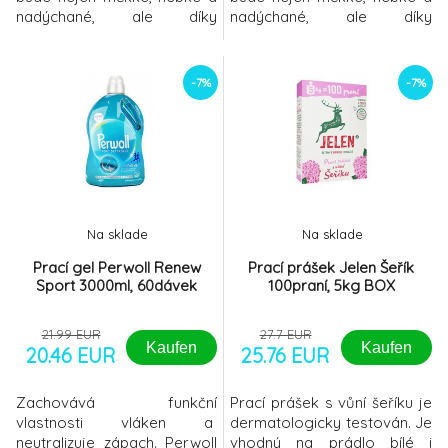
nadýchané, ale díky
nadýchané, ale díky
speciálním parfemovaným
speciálním parfemovaným
mikrokapslím vás bude také
mikrokapslím vás bude také
dlouho těšit svěží vůní, která
dlouho těšit svěží vůní, která
-7%
-7%
mezi spotřebiteli patří k těm
mezi spotřebiteli patří k těm
nejoblíbenějším. Aviváž však
nejoblíbenějším. Aviváž však
vyniká rovněž antistatickým
vyniká rovněž antistatickým
účinkem, pomůže vám
účinkem, pomůže vám
udržet kvalitu látky a po
udržet kvalitu látky a po jejím
jejím
Na sklade
Na sklade
Prací gel Perwoll Renew
Prací prášek Jelen Šeřík
Sport 3000ml, 60dávek
100praní, 5kg BOX
21.99 EUR
27.7 EUR
Kaufen
Kaufen
20.46 EUR
25.76 EUR
Zachovává funkční
Prací prášek s vůní šeříku je
vlastnosti vláken a
dermatologicky testován. Je
neutralizuje zápach. Perwoll
vhodný na prádlo bílé i