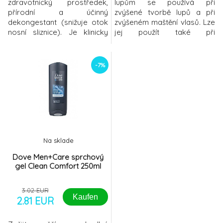
zdravotnický prostředek,
lupům se používá při
přírodní a účinný
zvýšené tvorbě lupů a při
dekongestant (snižuje otok
zvýšeném maštění vlasů. Lze
nosní sliznice). Je klinicky
jej použít také při
prokázáno, že uvolňuje nos
problémech s vypadáváním
do 1 minuty a ulevuje od
či třepením vlasů. Šampon
nepříjemných příznaků,
vlasy a vlasovou pokožku
-7%
hlavně při nachlazení a
vyživuje a chrání je před
zánětu nosohltanu: Ulevuje
nepříznivými vnějšími vlivy a
od ucpaného nosu, rýmy,
před mechanickým
kýchání a pocitu tlaku v
poškozením. Díky obsažené
hlavě.Hypertonická mořská
složce D-panthenolu působí
voda, receptura z p
šampon hloubkově až
Na sklade
Dove Men+Care sprchový
gel Clean Comfort 250ml
3.02 EUR
Kaufen
2.81 EUR