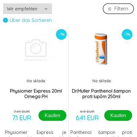
Filtern
Über das Sortieren
-7%
-7%
Na sklade
Na sklade
Physiomer Express 20ml
Dr.Muller Panthenol šampon
Omega PH
proti lupům 250ml
7.64 EUR
6.9 EUR
Kaufen
Kaufen
7.1 EUR
6.41 EUR
Physiomer Express je
Panthenol šampon proti