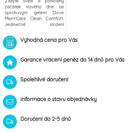
Zažijte svěží a pohodlný
začátek nového dne se
sprchovým gelem Dove
Men+Care Clean Comfort.
Jedinečné složení
sprchového gelu Dove
Men+Care Clean Comfort s
Výhodná cena pro Vás
technologií
MicroMoistureTM, která se
aktivuje napěněním gelu,
Garance vrácení peněz do 14 dnů pro Vás
pomáhá uzamykat v
pokožce její přirozenou
vlhkost a zanechává ji svěží
a hydratovanou. Vysoce
Spolehlivé doručení
účinné složení se snadno
Informace o stavu objednávky
Doručení do 2-5 dnů