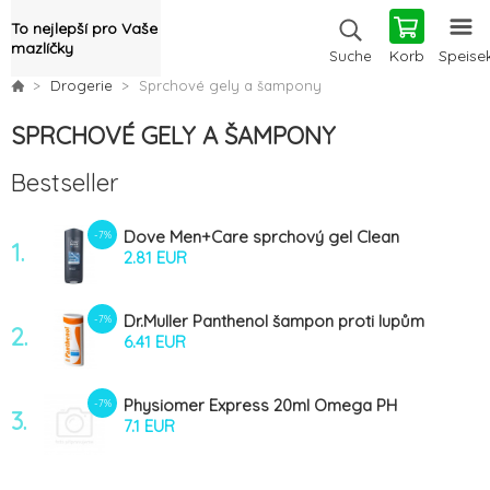
To nejlepší pro Vaše
mazlíčky
Korb
Speise
Suche
Drogerie
Sprchové gely a šampony
SPRCHOVÉ GELY A ŠAMPONY
Bestseller
Dove Men+Care sprchový gel Clean
-7%
1.
Comfort 250ml
2.81 EUR
Dr.Muller Panthenol šampon proti lupům
-7%
2.
250ml
6.41 EUR
Physiomer Express 20ml Omega PH
-7%
3.
7.1 EUR