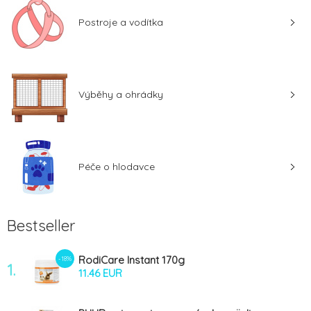
Postroje a vodítka
Výběhy a ohrádky
Péče o hlodavce
Bestseller
RodiCare Instant 170g
-18%
1.
11.46 EUR