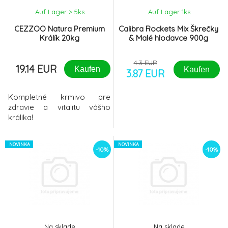
Auf Lager > 5
ks
Auf Lager 1
ks
CEZZOO Natura Premium
Calibra Rockets Mix Škrečky
Králík 20kg
& Malé hlodavce 900g
4.3 EUR
19.14 EUR
Kaufen
Kaufen
3.87 EUR
Kompletné krmivo pre
zdravie a vitalitu vášho
králika!
NOVINKA
NOVINKA
-10%
-10%
Na sklade
Na sklade