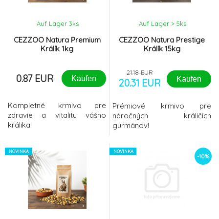
proudit čerstvý
vzduch.MOŽNOST PŘIPEVNIT
Auf Lager 3
ks
Auf Lager > 5
ks
VISACÍ
CEZZOO Natura Premium
CEZZOO Natura Prestige
Králík 1kg
Králík 15kg
21.18 EUR
0.87 EUR
Kaufen
Kaufen
20.31 EUR
Kompletné krmivo pre
Prémiové krmivo pre
zdravie a vitalitu vášho
náročných králičích
králika!
gurmánov!
NOVINKA
NOVINKA
-10%