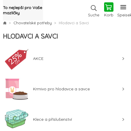
To nejlepší pro Vaše
mazlíčky
Korb
Speise
Suche
Chovatelské potřeby
Hlodavci a Savci
HLODAVCI A SAVCI
AKCE
Krmivo pro hlodavce a savce
Klece a příslušenství