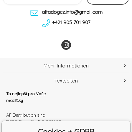
alfadogcz.info@gmail.com
+421 905 701 907
Mehr Informationen
Textseiten
To nejlepší pro Vaše
mazlíčky
AF Distribution s.r.o.
DEPO Brno 71 , P.O.BOX 99
600 10 Brno
Cookies + GDPR