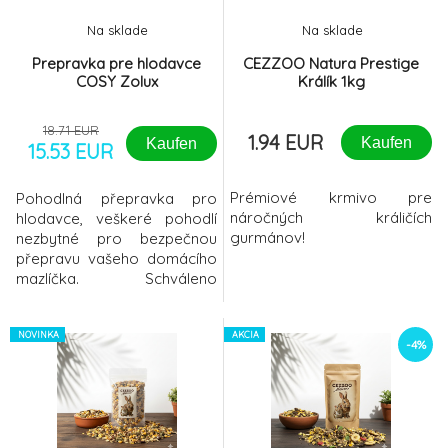
Hračka hlodavec EHOP mrkev z kukuř.
-17%
8.
Na sklade
Na sklade
listu Zolux
2.57 EUR
Prepravka pre hlodavce
CEZZOO Natura Prestige
COSY Zolux
Králík 1kg
Barevný tunel pro hlodavce 18/130cm
9.
TRIXIE
5.9 EUR
18.71 EUR
1.94 EUR
Kaufen
Kaufen
15.53 EUR
Prémiové krmivo pre
Pohodlná přepravka pro
náročných králičích
hlodavce, veškeré pohodlí
gurmánov!
nezbytné pro bezpečnou
přepravu vašeho domácího
mazlíčka. Schváleno
veterinárním lékařemVysoce
odolný: nosnost až 2,5 kg 2
PRAKTICKÁ UCHAUcha se
NOVINKA
AKCIA
-4%
snadno složí dolů, což
zjednoduší
skladování.PRŮHLEDNÉ
VÍKONa svého mazlíčka
uvidíte a bude k němu