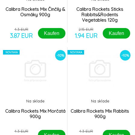
Calibra Rockets Mix Činčily &
Calibra Rockets Sticks
Osmáky 900g
Rabbits&Rodents
Vegetables 120g
4.3 EUR
2.15 EUR
Kaufen
Kaufen
3.87 EUR
1.94 EUR
NOVINKA
NOVINKA
-10%
-10%
Na sklade
Na sklade
Calibra Rockets Mix Morčatá
Calibra Rockets Mix Rabbits
900g
900g
4.3 EUR
4.3 EUR