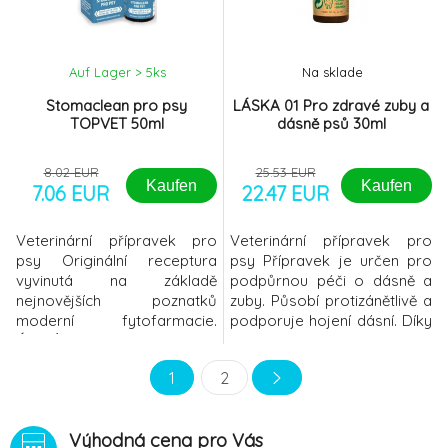
Zdravé oči našeho mazlíčka
zajistíme denním pou
Auf Lager > 5
ks
Na sklade
Stomaclean pro psy
LÁSKA 01 Pro zdravé zuby a
TOPVET 50ml
dásně psů 30ml
8.02 EUR
25.53 EUR
Kaufen
Kaufen
7.06 EUR
22.47 EUR
Veterinární přípravek pro
Veterinární přípravek pro
psy Originální receptura
psy Přípravek je určen pro
vyvinutá na základě
podpůrnou péči o dásně a
nejnovějších poznatků
zuby. Působí protizánětlivě a
moderní fytofarmacie.
podporuje hojení dásní. Díky
ÚSTNÍ SPREJ STOMACLEAN
účinným látkám a způsobu
je prostředek pro péči o
aplikace dochází ke
1
2
ústní dutinu psů. Díky unikátní
správnému prokrvování
kombinaci účinných látek
dásní a k celkovému uvolnění
(propolis, máta, TTO,
zvířete. Přípravek působí
Výhodná cena pro Vás
hřebíček aj.), samozřejmého
fytoncidně a antisepticky,