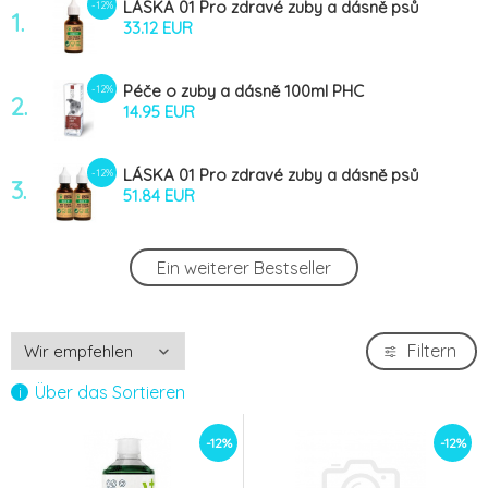
LÁSKA 01 Pro zdravé zuby a dásně psů
-12%
1.
50ml
33.12 EUR
Péče o zuby a dásně 100ml PHC
-12%
2.
14.95 EUR
LÁSKA 01 Pro zdravé zuby a dásně psů
-12%
3.
100ml
51.84 EUR
LÁSKA 01 Pro zdravé zuby a dásně psů
-12%
Ein weiterer Bestseller
4.
30ml
22.47 EUR
Stomaclean pro psy TOPVET 50ml
-12%
Filtern
5.
7.06 EUR
Über das Sortieren
Menforsan Přípravek pro ošetření očního
-7%
6.
-12%
-12%
okolí 125ml
10.12 EUR