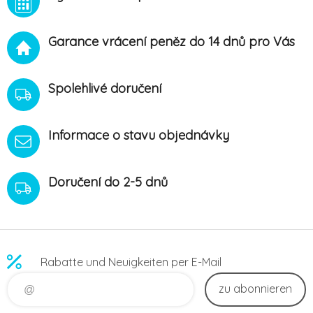
taninu, fluoru a kyseliny
omezuje růst bakterií.
citronové, má pozitivní vliv
Zamezuje tvorbě zubního
nejen na st
plaku
Garance vrácení peněz do 14 dnů pro Vás
Spolehlivé doručení
Informace o stavu objednávky
Doručení do 2-5 dnů
Rabatte und Neuigkeiten per E-Mail
zu abonnieren