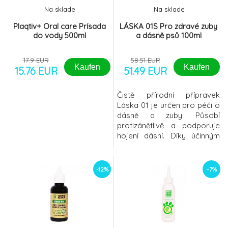
Na sklade
Na sklade
Plaqtiv+ Oral care Prísada
LÁSKA 01S Pro zdravé zuby
do vody 500ml
a dásně psů 100ml
17.9 EUR
58.51 EUR
Kaufen
Kaufen
15.76 EUR
51.49 EUR
Čistě přírodní přípravek
Láska 01 je určen pro péči o
dásně a zuby. Působí
protizánětlivě a podporuje
hojení dásní. Díky účinným
látkám a způsobu aplikace
dochází ke správnému
prokrvování dásní a k
-12%
-7%
celkovému uvolnění zvířete.
Přípravek působí fytoncidně
a antisepticky, omezuje růst
bakterií. Zamezuje tvorbě
zubního plaku a tím také
omezuj