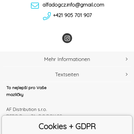
alfadogcz.info@gmail.com
+421 905 701 907
Mehr Informationen
Textseiten
To nejlepší pro Vaše
mazlíčky
AF Distribution s.r.o.
DEPO Brno 71 , P.O.BOX 99
600 10 Brno
Cookies + GDPR
Česká republika