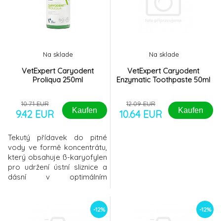
Menforsan Přípravek pro vnější čištění uší
-7%
7.
125ml
10.13 EUR
LÁSKA 01S Pro zdravé zuby a dásně psů
-12%
8.
Na sklade
Na sklade
50ml
33.12 EUR
VetExpert Caryodent
VetExpert Caryodent
Proliqua 250ml
Enzymatic Toothpaste 50ml
LÁSKA 01S Pro zdravé zuby a dásně psů
-12%
9.
100ml
51.49 EUR
10.71 EUR
12.09 EUR
Kaufen
Kaufen
9.42 EUR
10.64 EUR
Tekutý přídavek do pitné
vody ve formě koncentrátu,
který obsahuje ß-karyofylen
pro udržení ústní sliznice a
dásní v optimálním
stavu.Složení přípravku je
doplněno o hnědou řasu
(Ascophyllum nodosum) a
-12%
-12%
extrakt z granátového