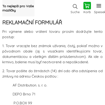
To nejlepší pro Vaše
mazlíčky
Korb
Speise
Suche
REKLAMAČNÍ FORMULÁŘ
Pri výmene alebo vrátení tovaru prosím dodržujte tento
postup:
1. Tovar vracajte bez známok užívania, čistý, pokiaľ možno v
pôvodnom obale (aj s visačkami identifikujúcimi tovar,
dokumentáciou a všetkým ďalším príslušenstvom). Ak ide o
krmivo, balenie musí byť neotvorené a nepoškodené.
2. Tovar pošlite do štrnástich (14) dní odo dňa odstúpenia od
zmluvy na adresu Českou poštou :
AF Distribution. s. r. o.
DEPO Brno 71
P.O.BOX 99