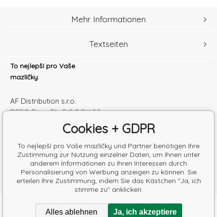
Mehr Informationen
Textseiten
To nejlepší pro Vaše
mazlíčky
AF Distribution s.r.o.
DEPO Brno 71 , P.O.BOX 99
600 10 Brno
Cookies + GDPR
Česká republika
Handelsregister Nr.: 52010180
To nejlepší pro Vaše mazlíčky und Partner benötigen Ihre
Zustimmung zur Nutzung einzelner Daten, um Ihnen unter
Steuernum.: SK2120864328
anderem Informationen zu Ihren Interessen durch
Personalisierung von Werbung anzeigen zu können. Sie
erteilen Ihre Zustimmung, indem Sie das Kästchen "Ja, ich
stimme zu" anklicken.
Copyright © 2026 AF Distribution s.r.o.
Alles ablehnen
Ja, ich akzeptiere