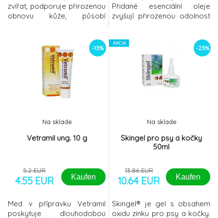
zvířat, podporuje přirozenou
Přidané esenciální oleje
obnovu kůže, působí
zvyšují přirozenou odolnost
prospěšně na drobná
kůže.Tuto řadu přípravků
povrchová poranění a na
tvoří masti v obalech
podlomy. U pejsků nachází
různých velikostí a
AKCIA
-13%
-23%
své uplatnění při hojení jizev
víceúčelový sprej.Všechny
a drobných poranění, je
přípravky Vetramil lze
vhodná na rozškrábanou
charakterizovat následovně:
pokožku, také se často
- Obsahují med jako účinnou
používá na tlapky pejsků
složku - Med je bohatý na
(zejména v zimě
enzymy - Hod
Na sklade
Na sklade
Vetramil ung. 10 g
Skingel pro psy a kočky
50ml
5.2 EUR
13.86 EUR
Kaufen
Kaufen
4.55 EUR
10.64 EUR
Med v přípravku Vetramil
Skingel® je gel s obsahem
poskytuje dlouhodobou
oxidu zinku pro psy a kočky.