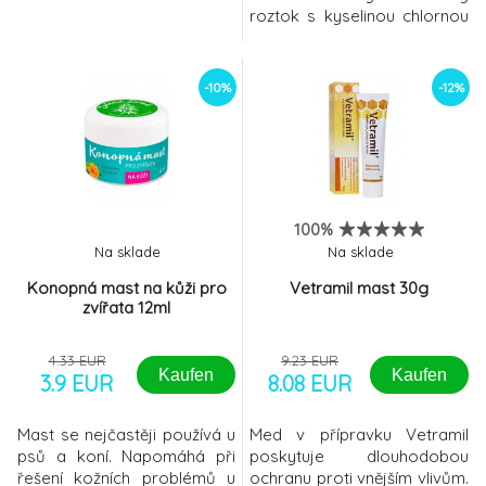
roztok s kyselinou chlornou
určený pro oplach,
zvlhčování a čištění ran.
Svým složením napomáhá
-10%
-12%
urychlovat proces hojení,
příznivě se podílí na
snižování mikrobiální zátěže
v ráně a je účinný i proti
nežádoucímu zápachu. Pro
zví
100%
Na sklade
Na sklade
Konopná mast na kůži pro
Vetramil mast 30g
zvířata 12ml
4.33 EUR
9.23 EUR
Kaufen
Kaufen
3.9 EUR
8.08 EUR
Mast se nejčastěji používá u
Med v přípravku Vetramil
psů a koní. Napomáhá při
poskytuje dlouhodobou
řešení kožních problémů u
ochranu proti vnějším vlivům.