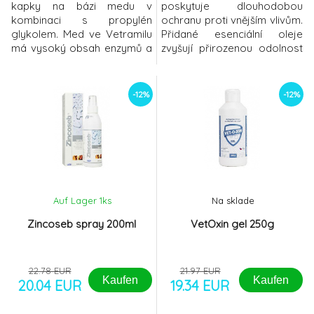
kapky na bázi medu v
poskytuje dlouhodobou
kombinaci s propylén
ochranu proti vnějším vlivům.
glykolem. Med ve Vetramilu
Přidané esenciální oleje
má vysoký obsah enzymů a
zvyšují přirozenou odolnost
nízké pH. Podporuje
kůže. výrobce: Sevaron
regenerační schopnost
citlivé, zarudlé a podrážděné
-12%
-12%
kůže v zevním zvukovodu.
Auf Lager 1
ks
Na sklade
Zincoseb spray 200ml
VetOxin gel 250g
22.78 EUR
21.97 EUR
Kaufen
Kaufen
20.04 EUR
19.34 EUR