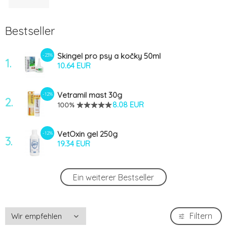
Bestseller
Skingel pro psy a kočky 50ml
-23%
1.
10.64 EUR
Vetramil mast 30g
-12%
2.
8.08 EUR
100%
VetOxin gel 250g
-12%
3.
19.34 EUR
Zincoseb spray 200ml
-12%
Ein weiterer Bestseller
4.
20.04 EUR
VetOxin 115ml s rozprašovačem
-12%
Filtern
5.
6.95 EUR