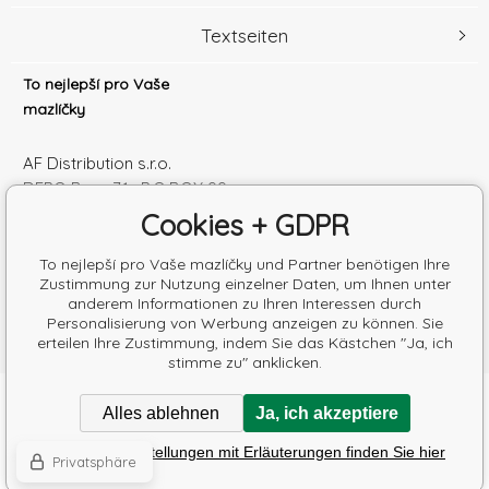
Textseiten
To nejlepší pro Vaše
mazlíčky
AF Distribution s.r.o.
DEPO Brno 71 , P.O.BOX 99
600 10 Brno
Cookies + GDPR
Česká republika
Handelsregister Nr.: 52010180
To nejlepší pro Vaše mazlíčky und Partner benötigen Ihre
Zustimmung zur Nutzung einzelner Daten, um Ihnen unter
Steuernum.: SK2120864328
anderem Informationen zu Ihren Interessen durch
Personalisierung von Werbung anzeigen zu können. Sie
erteilen Ihre Zustimmung, indem Sie das Kästchen "Ja, ich
stimme zu" anklicken.
Copyright © 2026 AF Distribution s.r.o.
Alles ablehnen
Ja, ich akzeptiere
Alle Rechte vorbehalten.
Poradíme s výběrem krmiva
Detaillierte Einstellungen mit Erläuterungen finden Sie hier
Eshops & webseiten
BINARGON.cz
-
Lageplan
Privatsphäre