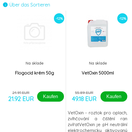
Über das Sortieren
VetOxin 5000ml
-12%
6.
-12%
-12%
49.18 EUR
Vetramil náplast 5ks
-12%
7.
16.49 EUR
Vetramil Auris ušní kapky 15ml
-12%
8.
Na sklade
Na sklade
11.15 EUR
Flogocid krém 50g
VetOxin 5000ml
Vetramil ung. 10 g
-13%
9.
4.55 EUR
24.91 EUR
55.89 EUR
Kaufen
Kaufen
21.92 EUR
49.18 EUR
VetOxin - roztok pro oplach,
zvlhčování a čištění ran
zvířatVetOxin je pH neutrální
elektrochemicky aktivovaný