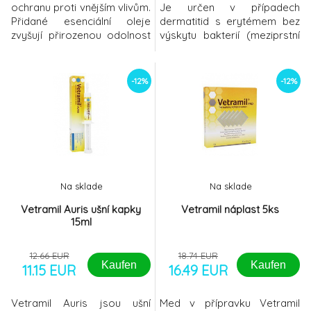
ochranu proti vnějším vlivům.
Je určen v případech
Přidané esenciální oleje
dermatitid s erytémem bez
zvyšují přirozenou odolnost
výskytu bakterií (meziprstní
kůže.Tuto řadu přípravků
prostory, kožní záhyby) a
tvoří masti v obalech
dermatitid provázených
různých velikostí a
svědením a bolestivostí (
-12%
-12%
víceúčelový sprej.Všechny
alergie, hmyzí kousnutí,
přípravky Vetramil lze
zapařeniny, operační rány).
charakterizovat následovně:
Oxid zinku: má silné
- Obsahují med jako účinnou
protizánětlivé vlastnosti; je
složku - Med je bohatý na
účinným antiseptickým a anti
enzymy - Hod
Na sklade
Na sklade
Vetramil Auris ušní kapky
Vetramil náplast 5ks
15ml
12.66 EUR
18.74 EUR
Kaufen
Kaufen
11.15 EUR
16.49 EUR
Vetramil Auris jsou ušní
Med v přípravku Vetramil