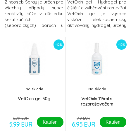
Zincoseb Spray je určen pro
VetOxin gel - Hydrogel pro
všechny případy hyper
čištění a zvlhčování ran zvířat
reaktivity kůže v důsledku
VetOxin gel je vysoce
keratizačních
viskózní elektrochemicky
(seboroických) poruch u
aktivovaný hydrogel, určený
psů a koček. Snižuje svědění,
pro čištění a zvlhčování ran
které je často spojeno se
podporující urychlení jejich
seboroickými chorobami, se
hojení. Přípravek s
-12%
-12%
uklidňujícím a zvlhčujícím
účinkem. Balení obsahuje
200 ml.
Na sklade
Na sklade
VetOxin gel 30g
VetOxin 115ml s
rozprašovačem
6.79 EUR
7.9 EUR
Kaufen
Kaufen
5.99 EUR
6.95 EUR