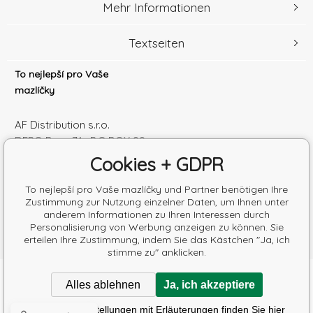
Mehr Informationen
Textseiten
To nejlepší pro Vaše
mazlíčky
AF Distribution s.r.o.
DEPO Brno 71 , P.O.BOX 99
600 10 Brno
Cookies + GDPR
Česká republika
Handelsregister Nr.: 52010180
To nejlepší pro Vaše mazlíčky und Partner benötigen Ihre
Zustimmung zur Nutzung einzelner Daten, um Ihnen unter
Steuernum.: SK2120864328
anderem Informationen zu Ihren Interessen durch
Personalisierung von Werbung anzeigen zu können. Sie
erteilen Ihre Zustimmung, indem Sie das Kästchen "Ja, ich
stimme zu" anklicken.
Copyright © 2026 AF Distribution s.r.o.
Alles ablehnen
Ja, ich akzeptiere
Alle Rechte vorbehalten.
Poradíme s výběrem krmiva
Detaillierte Einstellungen mit Erläuterungen finden Sie hier