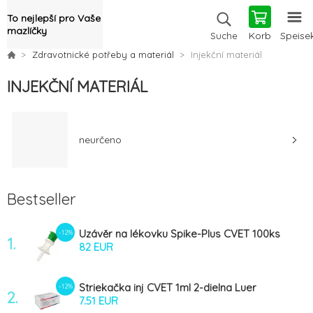
To nejlepší pro Vaše
mazlíčky
Korb
Speise
Suche
Zdravotnické potřeby a materiál
Injekční materiál
INJEKČNÍ MATERIÁL
neurčeno
Bestseller
Uzávěr na lékovku Spike-Plus CVET 100ks
-12%
1.
82 EUR
Striekačka inj CVET 1ml 2-dielna Luer
-12%
2.
100ks
7.51 EUR