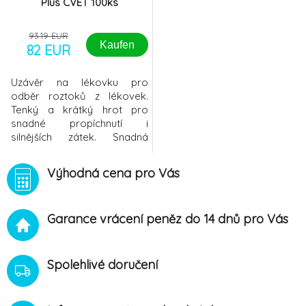
Plus CVET 100ks
93.19 EUR
Kaufen
82 EUR
Uzávěr na lékovku pro
odběr roztoků z lékovek.
Tenký a krátký hrot pro
snadné propíchnutí i
silnějších zátek. Snadná
manipulace jednou rukou
díky úchopu umístěnému
Výhodná cena pro Vás
uprostřed trnu s
integrovaným těsně
přiléhajícím uzávěrem.
Garance vrácení peněz do 14 dnů pro Vás
Snadné nasazení, sejmutí a
spolehlivá ochrana proti
mikrobiální kontaminaci díky
integrovaným vzduchovým
Spolehlivé doručení
filtrům. K d