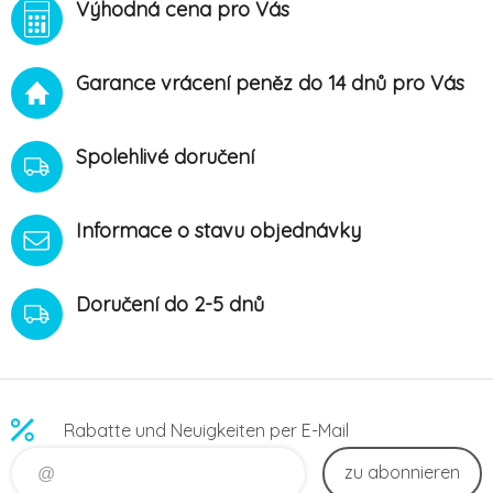
Výhodná cena pro Vás
vyniká rovněž antistatickým
neobsahuje chlór, takže je
účinkem, pomůže vám
bez zápachu. Svěží vůně
udržet kvalitu látky a po
pomeranče a citrónové
jejím
trávy prov
Garance vrácení peněz do 14 dnů pro Vás
Spolehlivé doručení
Informace o stavu objednávky
Doručení do 2-5 dnů
Rabatte und Neuigkeiten per E-Mail
zu abonnieren