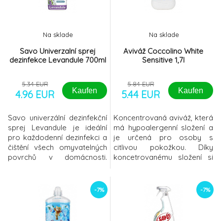
hlavě.Hypertonická mořská
složce D-panthenolu působí
voda, receptura z p
šampon hloubkově až
Na sklade
Na sklade
Savo Univerzalní sprej
Aviváž Coccolino White
dezinfekce Levandule 700ml
Sensitive 1,7l
5.34 EUR
5.84 EUR
Kaufen
Kaufen
4.96 EUR
5.44 EUR
Savo univerzální dezinfekční
Koncentrovaná aviváž, která
sprej Levandule je ideální
má hypoalergenní složení a
pro každodenní dezinfekci a
je určená pro osoby s
čištění všech omyvatelných
citlivou pokožkou. Díky
povrchů v domácnosti.
koncetrovanému složení si
Odstraní alergeny*
můžete užívat intenzivní
(způsobené prachem,
jemnou vůni a svěžest i při
pylem, přítomností psa nebo
použití malého množství
-7%
-7%
kočky) a 99,9 % bakterií a
aviváže. Koncentrát
virů** (Účinně likviduje
používejte při závěrečném
obalené viry jako Modified
máchání prádla. Přípravek