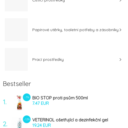
Čisticí prostředky
Papírové utěrky, toaletní potřeby a zásobníky
Prací prostředky
Bestseller
BIO STOP proti psům 500ml
-7%
1.
7.47 EUR
VETERINOL ošetřující a dezinfekční gel
-12%
2.
250ml
19.24 EUR