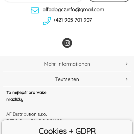
alfadogcz.info@gmail.com
+421 905 701 907
Mehr Informationen
Textseiten
To nejlepší pro Vaše
mazlíčky
AF Distribution s.r.o.
DEPO Brno 71 , P.O.BOX 99
600 10 Brno
Cookies + GDPR