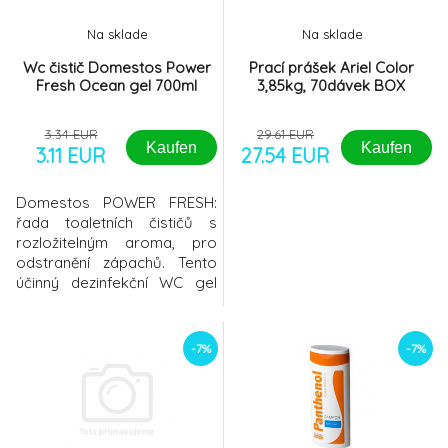
Na sklade
Na sklade
Wc čistič Domestos Power
Prací prášek Ariel Color
Fresh Ocean gel 700ml
3,85kg, 70dávek BOX
3.34 EUR
29.61 EUR
Kaufen
Kaufen
3.11 EUR
27.54 EUR
Domestos POWER FRESH:
řada toaletních čističů s
rozložitelným aroma, pro
odstranění zápachů. Tento
účinný dezinfekční WC gel
likviduje 99,99 % bakterií a
virů*, odstraňuje zašlou
špínu a vodní kámen;
-7%
-7%
zanechává vaši toaletu
čistou a voňavou.Likviduje
99,99% bakterií a virů*Pro
intenzivní svěžest a
odstranění zápachůS