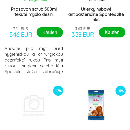
8.
300ml 24,9%DEET
12.07 EUR
Prosavon scrub 500ml
Utierky hubové
tekuté mýdlo dezin.
antibakteriálne Spontex žlté
3ks
7.54 EUR
3.63 EUR
Kaufen
Kaufen
5.46 EUR
3.38 EUR
Vhodné pro mytí před
hygienickou a chirurgickou
dezinfekcí rukou Pro mytí
rukou i hygienu celého těla
Speciální složení zabraňuje
vysušování pokožky Bez
obsahu silikonových přísad
pH neutrální s pokožkou
-17%
-11%
Příjemná vůně Oblast použití
Prosavon je vhodný pro
každodenní mytí rukou
(běžné mytí, mytí před
hygienickou i chirurgickou
dez