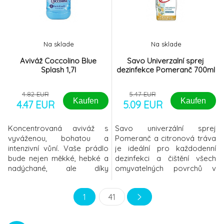
Vaccinia Ankara a Sars-
není potřeba ředit. Aviváž
Cov-2).Odstraní silné
dávkujte do zásobníku
nečistoty a po
pračky, nikoliv
Na sklade
Na sklade
Aviváž Coccolino Blue
Savo Univerzalní sprej
Splash 1,7l
dezinfekce Pomeranč 700ml
4.82 EUR
5.47 EUR
Kaufen
Kaufen
4.47 EUR
5.09 EUR
Koncentrovaná aviváž s
Savo univerzální sprej
vyváženou, bohatou a
Pomeranč a citronová tráva
intenzivní vůní. Vaše prádlo
je ideální pro každodenní
bude nejen měkké, hebké a
dezinfekci a čištění všech
nadýchané, ale díky
omyvatelných povrchů v
speciálním parfemovaným
domácnosti. Odstraní
mikrokapslím vás bude také
alergeny* a 99,9 % bakterií a
1
41
dlouho těšit svěží vůní, která
virů**. Odstraní silné
mezi spotřebiteli patří k těm
nečistoty a poskytuje 24h
nejoblíbenějším. Aviváž však
antibakteriální ochranu. Sprej