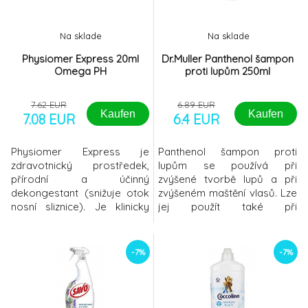
esenciálními oleji10
Na sklade
Na sklade
Physiomer Express 20ml
Dr.Muller Panthenol šampon
Omega PH
proti lupům 250ml
7.62 EUR
6.89 EUR
Kaufen
Kaufen
7.08 EUR
6.4 EUR
Physiomer Express je
Panthenol šampon proti
zdravotnický prostředek,
lupům se používá při
přírodní a účinný
zvýšené tvorbě lupů a při
dekongestant (snižuje otok
zvýšeném maštění vlasů. Lze
nosní sliznice). Je klinicky
jej použít také při
prokázáno, že uvolňuje nos
problémech s vypadáváním
do 1 minuty a ulevuje od
či třepením vlasů. Šampon
nepříjemných příznaků,
vlasy a vlasovou pokožku
-7%
-7%
hlavně při nachlazení a
vyživuje a chrání je před
zánětu nosohltanu: Ulevuje
nepříznivými vnějšími vlivy a
od ucpaného nosu, rýmy,
před mechanickým
kýchání a pocitu tlaku v
poškozením. Díky obsažené