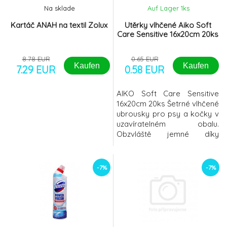
Na sklade
Auf Lager 1
ks
Kartáč ANAH na textil Zolux
Utěrky vlhčené Aiko Soft
Care Sensitive 16x20cm 20ks
8.78 EUR
0.65 EUR
Kaufen
Kaufen
7.29 EUR
0.58 EUR
AIKO Soft Care Sensitive
16x20cm 20ks Šetrné vlhčené
ubrousky pro psy a kočky v
uzavíratelném obalu.
Obzvláště jemné díky
vitamínu E a extraktu Aloe
Vera. Pro psy, kočky a malá
domácí zvířataIdeální na
-7%
-7%
cestyPro rychlé a jemné
čištění srsti, tlapek a
kůžeVhodné i na citlivé
oblasti (okolí oči a
uši) Složení: Aqua, Glycerine,
Polysorbate-20