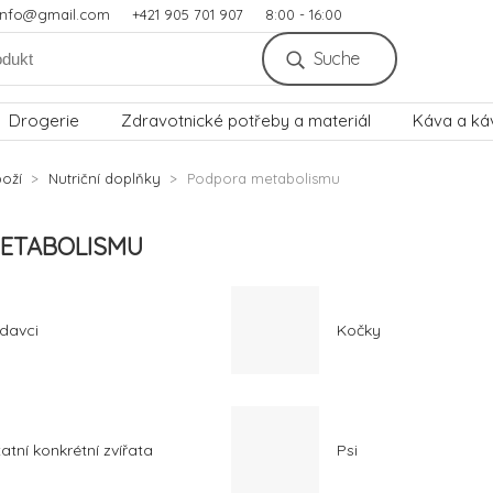
.info@gmail.com
+421 905 701 907
8:00 - 16:00
Suche
Drogerie
Zdravotnické potřeby a materiál
Káva a ká
oží
Nutriční doplňky
Podpora metabolismu
ETABOLISMU
davci
Kočky
atní konkrétní zvířata
Psi