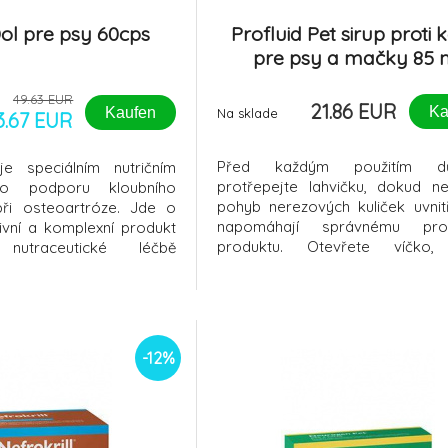
 Dol pre psy 60cps
Profluid Pet sirup proti 
pre psy a mačky 85 
49.63 EUR
21.86 EUR
Ka
Kaufen
Na sklade
3.67 EUR
Před každým použitím dů
 je speciálním nutričním
protřepejte lahvičku, dokud neu
o podporu kloubního
pohyb nerezových kuliček uvnitř
ři osteoartróze. Jde o
napomáhají správnému prom
tivní a komplexní produkt
produktu. Otevřete víčko, 
utraceutické léčbě
odstupňovanou stříkačku do 
zejména v počáteční fázi,
otočte lahvičku vzhůru no
i zánětu a bolesti. Účinek
nasajte požadované množst
ložen na principu inhibice
každém použití stříkačku d
ětlivých mediátorů a
omyjte. PROČ POUŽÍVAT?Pro p
-12%