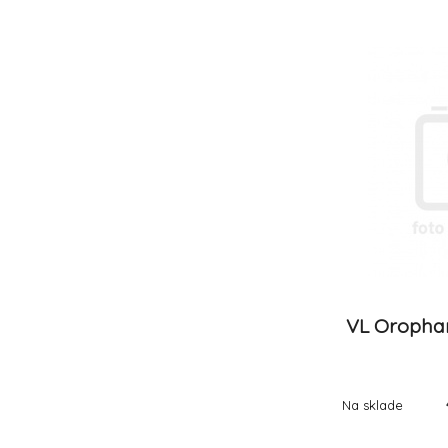
ledvin při
RUVERA
(4)
ledvin.Doplňk
nutriční účel
STANGEST
(1)
starší psy
SUPPLEXAN GmbH &#38;CO.KG
(2)
TANIN SEVNICA d.d.
(4)
TOPVET
(7)
Trouw Nutrition Biofaktory
(12)
VELE, spol. s r.o. - různá zastoupení
(4)
Versele Laga
(3)
Vetinnov Manufacturing SAS
(1)
Vetoquinol
(10)
VEYX
(4)
VL Oropha
Vitakraft
(2)
WePharm - Veterinaria, S.A.
(12)
WERFFT CHEMIE
(1)
Na sklade
Zelená Země, s.r.o.
(1)
ZEUS servis s.r.o.
(4)