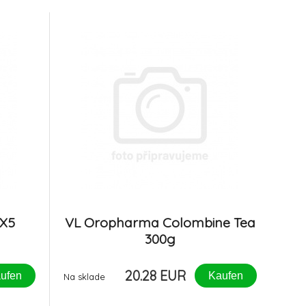
mín E a
střevo. PROČ POUŽÍVAT?Ribes Pet
írodní
Symbio podporuje rovnováhu střevního
mikrobiomu. Tím přispívá ke
 X5
VL Oropharma Colombine Tea
300g
20.28 EUR
ufen
Kaufen
Na sklade