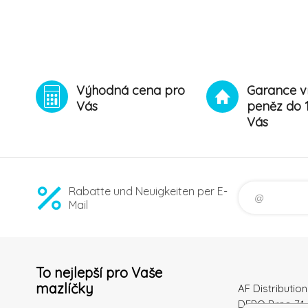
ZWILLING s.r.o. Giom
(2)
Výhodná cena pro
Garance v
Vás
peněz do 
Vás
Rabatte und Neuigkeiten per E-
Mail
To nejlepší pro Vaše
mazlíčky
AF Distribution 
DEPO Brno 71 