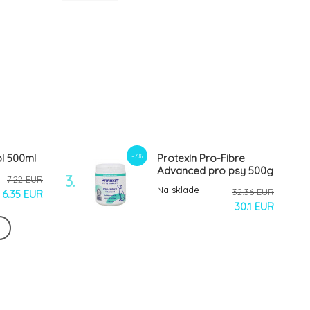
-7%
l 500ml
Protexin Pro-Fibre
Advanced pro psy 500g
3.
7.22 EUR
Na sklade
32.36 EUR
6.35 EUR
30.1 EUR
-7%
XI pro
Kelpa 100% mořská
230g
řasa ZEUS 600g
6.
Na sklade
14.88 EUR
14.88 EUR
9.57 EUR
13.84 EUR