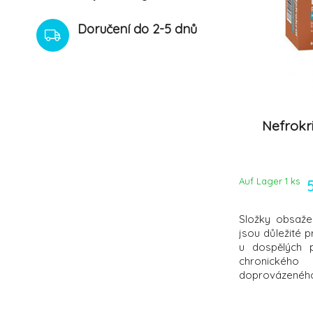
Gimborn
(3)
Doručení do 2-5 dnů
Harmonium International INC
(1)
International Probiotic Company s.r.o.
(16)
JUWITAL s.r.o.
(2)
Karlie GmbH
(1)
Laboratorios Calier
(2)
Nefrokri
Liquivite Vetfoods
(3)
Mark-Chappell
(4)
MedicProgress, a.s.
(8)
Auf Lager 1
ks
Mikrop ČEBÍN a.s.
(7)
NATURECA v.o.f.
(19)
Složky obsažen
NBF Lanes Srl
(19)
jsou důležité 
u dospělých 
NORBROOK
(1)
chronické
PHARMAGAL s.r.o.
(8)
doprovázené
hyperf
Pharmill
(3)
hypokalémií.
RosenPharma a.s.
(2)