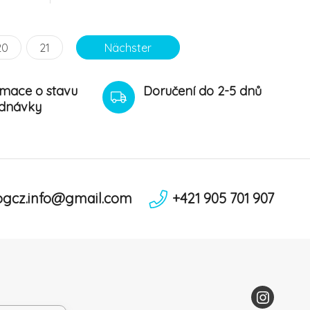
20
21
Nächster
rmace o stavu
Doručení do 2-5 dnů
dnávky
ogcz.info@gmail.com
+421 905 701 907