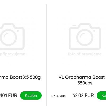
 chronickém selhání
přenos nervového vzruchu. Vita
ové krmivo pro zvláštní
resveratrol jsou silné př
y určené pro dospělé a
antioxidanty. Příp
rma Boost X5 500g
VL Oropharma Boost
350cps
40.1 EUR
62.02 EUR
Kaufen
Ka
Na sklade