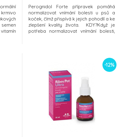
rmální
Perognidol Forte přípravek pomáhá
 krmivo
normalizovat vnímání bolesti u psů a
kových
koček, čímž přispívá k jejich pohodlí a ke
e semen
zlepšení kvality života. KDY?Když je
 vitamín
potřeba normalizovat vnímání bolesti,
a tuky
zejména u starších psů a koček s
černého
artrózou. PROČ HO DOPORUČIT ?Lze
želatina
použít u zvířat všech věkových
oleje,
kategorií.Obsahuje certifikovaný
konopný olej bez THC
-12%