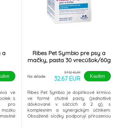
 a
Ribes Pet Symbio pre psy a
mačky, pasta 30 vrecúšok/60g
37.12 EUR
ufen
Kaufen
Na sklade
32.67 EUR
miva ve
Ribes Pet Symbio je doplňkové krmivo
bolek s
ve formě chutné pasty (jednotlivě
ek pro
dávkované v sáčcích á 2 g), s
 mozku
komplexním a synergickým účinkem.
í mastné
Obsažené složky podporují přirozenou
enová –
funkci vzájemně se ovlivňující kožní a
alitňují
střevní bariéry, tzv. osy kůže-