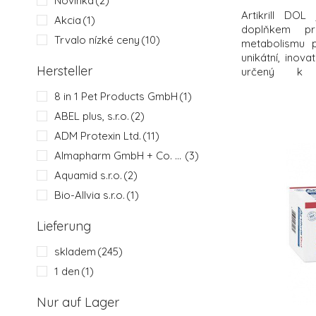
Novinka
(2)
Artikrill DOL
Akcia
(1)
doplňkem pr
Trvalo nízké ceny
(10)
metabolismu p
unikátní, inova
Hersteller
určený k n
osteoartrózy, 
8 in 1 Pet Products GmbH
(1)
kdy působí prot
přípravku je za
ABEL plus, s.r.o.
(2)
produkce zán
ADM Protexin Ltd.
(11)
současně
Almapharm GmbH + Co. KG
(3)
Aquamid s.r.o.
(2)
Bio-Allvia s.r.o.
(1)
Biofarmab
(1)
Lieferung
BIOKRON s.r.o.
(2)
skladem
(245)
BIOVETA IVANOVICE NA HANE
(3)
1 den
(1)
Boehringer Ingelheim Vetmedica GmbH
(1)
Bohemia Pet Food
(2)
Nur auf Lager
BVP Products
(1)