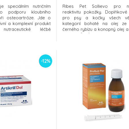
 je speciálním nutričním
Ribes Pet Sollievo pro no
o podporu kloubního
reaktivitu pokožky. Doplňkové
ři osteoartróze. Jde o
pro psy a kočky všech vě
tivní a komplexní produkt
kategorií bohaté na olej z
utraceutické léčbě
černého rybízu a konopný olej a
zejména v počáteční fázi,
D. SLOŽENÍRostlinné oleje 
i zánětu a bolesti. Účinek
(rafinovaný olej ze semen 
ložen na principu inhibice
rybízu – Ribes nigrum L.) 50 %, 
ětlivých mediátorů a
(hovězí), 10 % konopného 
glycerol, rostlinné oleje
-12%