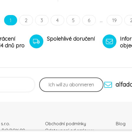
1
2
3
4
5
6
...
19
rácení
Spolehlivé doručení
Info
14 dnů pro
obje
alfad
Ich will
zu abonnieren
s.r.o.
Obchodní podmínky
Blog
, P.O.BOX 99
Odstoupení od smlouvy