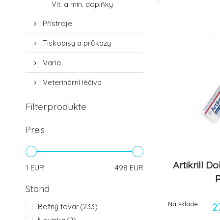
-12%
Vit. a min. doplňky
7.
Přístroje
Tiskopisy a průkazy
Varia
Veterinární léčiva
Filterprodukte
Preis
Artikrill 
1
EUR
498
EUR
Stand
Na sklade
2
Bežný tovar
(233)