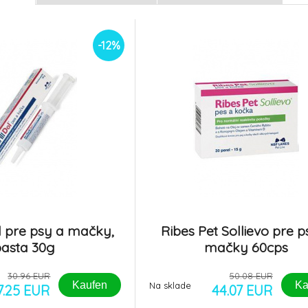
-12%
Catty Care Probiotika
Promotor L 47,0
pro kočky a koťata plv
8.
Auf Lager 1
ks
100g
Na sklade
14.34 EUR
-12%
12.61 EUR
Dol pre psy a mačky,
Ribes Pet Sollievo pre p
pasta 30g
mačky 60cps
30.96 EUR
50.08 EUR
Kaufen
Ka
Na sklade
7.25 EUR
44.07 EUR