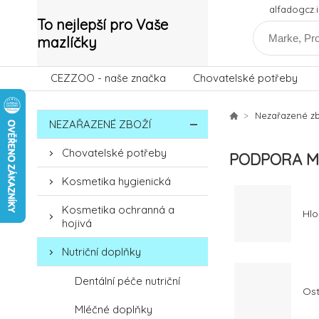
alfadogcz
To nejlepší pro Vaše
mazlíčky
CEZZOO - naše značka
Chovatelské potřeby
Nezařazené zb
NEZAŘAZENÉ ZBOŽÍ
Chovatelské potřeby
PODPORA M
Kosmetika hygienická
Kosmetika ochranná a
Hlo
hojivá
Nutriční doplňky
Dentální péče nutriční
Ost
Mléčné doplňky