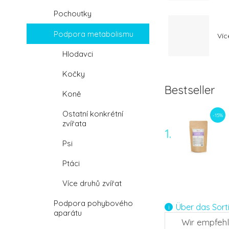
Pochoutky
Podpora metabolismu
Víc
Hlodavci
Kočky
Bestseller
Koně
Ostatní konkrétní
-15%
zvířata
1.
Psi
Ptáci
-12%
Více druhů zvířat
4.
Podpora pohybového
Über das Sort
aparátu
Wir empfeh