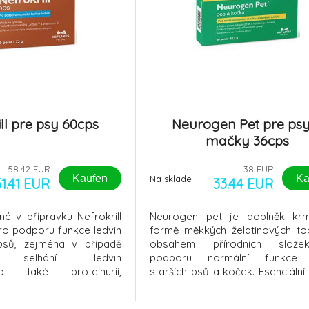
ll pre psy 60cps
Neurogen Pet pre psy
mačky 36cps
58.42 EUR
38 EUR
Kaufen
Ka
Na sklade
51.41 EUR
33.44 EUR
é v přípravku Nefrokrill
Neurogen pet je doplněk kr
pro podporu funkce ledvin
formě měkkých želatinových to
psů, zejména v případě
obsahem přírodních slož
ho selhání ledvin
podporu normální funkce
ho také proteinurií,
starších psů a koček. Esenciáln
osfatémií a
kyseliny (kyselina dokosahexa
 ProduktPodpora funkce
DHA), fosfatidylcholin a uridin zkv