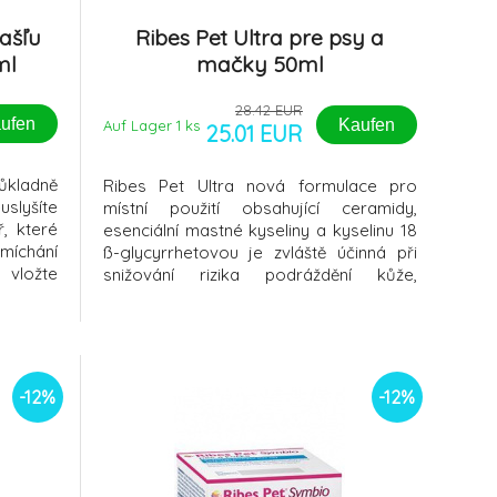
kašľu
Ribes Pet Ultra pre psy a
ml
mačky 50ml
28.42 EUR
ufen
Kaufen
Auf Lager 1
ks
25.01 EUR
kladně
Ribes Pet Ultra nová formulace pro
slyšíte
místní použití obsahující ceramidy,
, které
esenciální mastné kyseliny a kyselinu 18
íchání
ß-glycyrrhetovou je zvláště účinná při
vložte
snižování rizika podráždění kůže,
otvoru,
podporuje udržení normální funkce kožní
hama a
bariéry a správnou mikrobiální
ví. Po
rovnováhu; s hydratačním a zvláčňujícím
ůkladně
účinkem na
odporu
epidermis. ProduktNormalizuje st
-12%
-12%