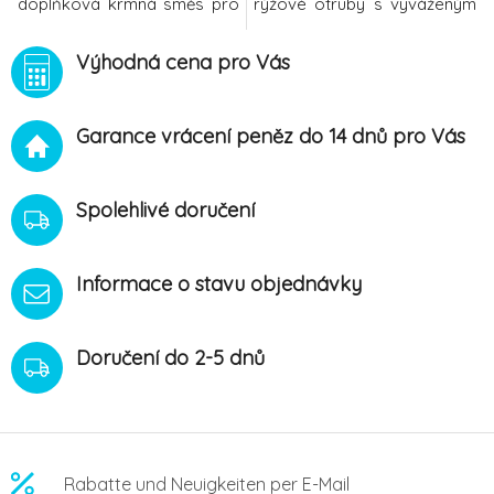
doplňková krmná směs pro
rýžové otruby s vyváženým
koněgranuleobdobí klidu a
poměrem vápníku a fosforu,
mírné zátěžeužité suroviny
vitaminem E a
Výhodná cena pro Vás
zcela pokrývají živinové
selenem. doplňková krmná
potřebybez ovsa Krmný
směs pro koněgranulepro
návodKrmivo RELAX
všechny zátěževýznamné
Garance vrácení peněz do 14 dnů pro Vás
dávkujte samostatně nebo v
doplnění vlákninypodporuje
kombinaci se statkovým
trávení a nesvalení koněbez
krmivem. Denní dávka koně
ovsaKrmný návodKrmivo
při váze 50
RICE BRAN dávkujte pro
Spolehlivé doručení
Informace o stavu objednávky
Doručení do 2-5 dnů
Rabatte und Neuigkeiten per E-Mail