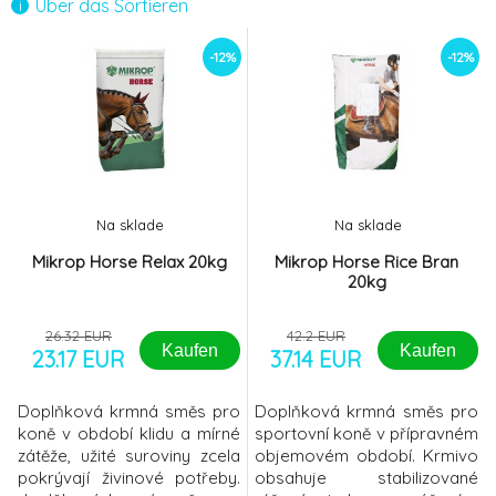
Über das Sortieren
-12%
-12%
Na sklade
Na sklade
Mikrop Horse Relax 20kg
Mikrop Horse Rice Bran
20kg
26.32 EUR
42.2 EUR
Kaufen
Kaufen
23.17 EUR
37.14 EUR
Doplňková krmná směs pro
Doplňková krmná směs pro
koně v období klidu a mírné
sportovní koně v přípravném
zátěže, užité suroviny zcela
objemovém období. Krmivo
pokrývají živinové potřeby.
obsahuje stabilizované