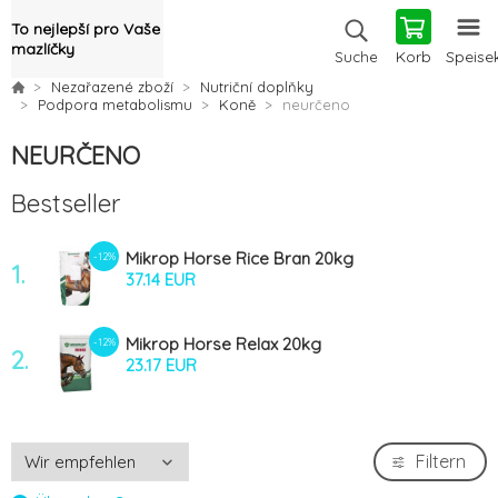
To nejlepší pro Vaše
mazlíčky
Korb
Speise
Suche
Nezařazené zboží
Nutriční doplňky
Podpora metabolismu
Koně
neurčeno
NEURČENO
Bestseller
Mikrop Horse Rice Bran 20kg
-12%
1.
37.14 EUR
Mikrop Horse Relax 20kg
-12%
2.
23.17 EUR
Filtern