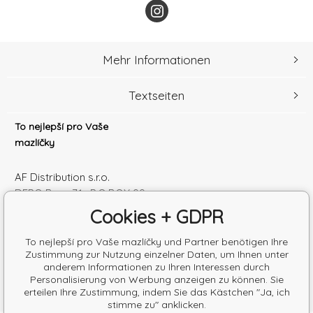
Mehr Informationen
Textseiten
To nejlepší pro Vaše
mazlíčky
AF Distribution s.r.o.
DEPO Brno 71 , P.O.BOX 99
600 10 Brno
Cookies + GDPR
Česká republika
Handelsregister Nr.: 52010180
To nejlepší pro Vaše mazlíčky und Partner benötigen Ihre
Zustimmung zur Nutzung einzelner Daten, um Ihnen unter
Steuernum.: SK2120864328
anderem Informationen zu Ihren Interessen durch
Personalisierung von Werbung anzeigen zu können. Sie
erteilen Ihre Zustimmung, indem Sie das Kästchen "Ja, ich
stimme zu" anklicken.