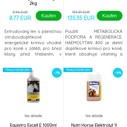
2kg
9.96 EUR
153.81 EUR
Kaufen
Kaufen
8.77 EUR
135.35 EUR
Extrudovaný len s pšeničnou
Použití METABOLICKÁ
otruboudoplňkové
PODPORA A REGENERACE.
energetické krmivo vhodné
HAEMOLYTAN 400 je dietní
pro koně v zátěži, pro březí
doplňkové krmivo pro koně,
klisny před hřebením, v
které obsahuje vitamíny a
období přelínání srsti,
rychle vstřebatelné stopové
apod.pšeničné otruby
prvky, měď a zinek
obsažené v krmivu působí
TRVALO NÍZKÉ CENY
(IPALIGO*). HAEMOLYTAN
TRVALO NÍZKÉ CENY
-7%
-9%
dieteticky a velmi příznivě na
400 pomáhá při tvorbě
činnost trávicího traktu
červených krvinek a při
koní Dávkování:150 g/kus a
regeneraci po intenzivn&
denurčeno pro přímé
zkrmování nebo výrobu
krmných směsí Analyti
Na sklade
Na sklade
Equistro Excell E 1000ml
Nutri Horse Elektrolyt 1l