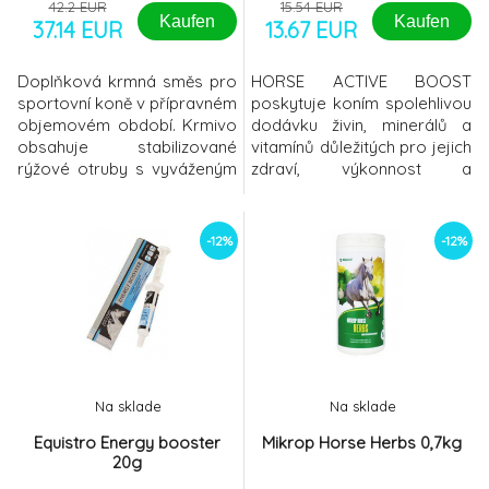
42.2 EUR
15.54 EUR
Kaufen
Kaufen
37.14 EUR
13.67 EUR
Doplňková krmná směs pro
HORSE ACTIVE BOOST
sportovní koně v přípravném
poskytuje koním spolehlivou
objemovém období. Krmivo
dodávku živin, minerálů a
obsahuje stabilizované
vitamínů důležitých pro jejich
rýžové otruby s vyváženým
zdraví, výkonnost a
poměrem vápníku a fosforu,
správnou funkci životně
vitaminem E a
důležitých orgánů. Vyvážený
selenem. doplňková krmná
přísun výživných látek,
-12%
-12%
směs pro koněgranulepro
elektrolytů a vitamínů
všechny zátěževýznamné
zajištuje rychlou stabilizaci
doplnění vlákninypodporuje
fyzického stavu, efektivní
trávení a nesvalení koněbez
nastartování regenerace a
ovsaKrmný návodKrmivo
rychlý návrat k plné
RICE BRAN dávkujte pro
výkonnosti.IN
Na sklade
Na sklade
Equistro Energy booster
Mikrop Horse Herbs 0,7kg
20g