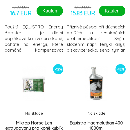
18.97 EUR
17.98 EUR
Kaufen
Kaufen
16.7 EUR
15.83 EUR
Použití EQUISTRO Energy
Příznivě působí při dýchacích
Booster - je dietní
potížích a respiračních
doplňkové krmivo pro koně,
problémechkoní. Svým
bohaté na energii, které
složením např. fenykl, anýz,
pomáhá kompenzovat
pískaviceřecká, seno, tymián
ztrátu elektolytů
a mnoho dalších, desinfikuje
způsobenou intenzivním
a posilujesamočistící funkci
pocením. Energy Booster
plic. Je vhodn&y
-12%
-12%
obsahuje rychle
vstřebatelné a vysoce
hodnotné katalazátory:
elektr
Na sklade
Na sklade
Mikrop Horse Len
Equistro Haemolythan 400
extrudovaný pro koně kyblík
1000ml