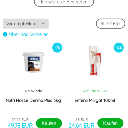
Ein weiterer Bestseller
4.
83.2 EUR
Equistro Haemolythan 400 1000ml
-12%
Filtern
5.
135.35 EUR
Über das Sortieren
Entero Mulgat 100ml
-12%
6.
-7%
-12%
24.64 EUR
Fresh Horse perorální gel 1x12,4g
-12%
7.
12.65 EUR
Equistro Energy booster 20g
-12%
8.
Na sklade
Auf Lager 2
ks
16.7 EUR
Nutri Horse Derma Plus 3kg
Entero Mulgat 100ml
53.53 EUR
28 EUR
Kaufen
Kaufen
49.78 EUR
24.64 EUR