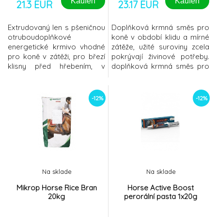
Kaufen
Kaufen
21.3 EUR
23.17 EUR
Extrudovaný len s pšeničnou
Doplňková krmná směs pro
otruboudoplňkové
koně v období klidu a mírné
energetické krmivo vhodné
zátěže, užité suroviny zcela
pro koně v zátěži, pro březí
pokrývají živinové potřeby.
klisny před hřebením, v
doplňková krmná směs pro
období přelínání srsti,
koněgranuleobdobí klidu a
apod.pšeničné otruby
mírné zátěžeužité suroviny
obsažené v krmivu působí
zcela pokrývají živinové
-12%
-12%
dieteticky a velmi příznivě na
potřebybez ovsa Krmný
činnost trávicího traktu koní
návodKrmivo RELAX
Dávkování:150 g/kus a
dávkujte samostatně nebo v
denurčeno pro přímé
kombinaci se statkovým
zkrmování nebo výrobu
krmivem. Denní dávka koně
krmných směsí Analyti
při váze 50
Na sklade
Na sklade
Mikrop Horse Rice Bran
Horse Active Boost
20kg
perorální pasta 1x20g