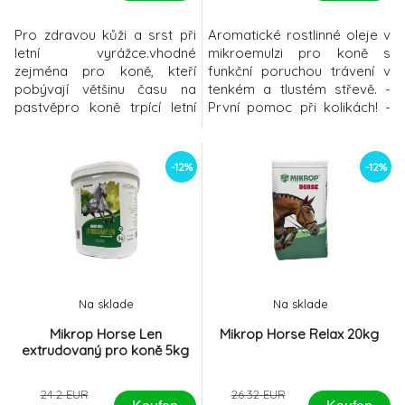
Pro zdravou kůži a srst při
Aromatické rostlinné oleje v
letní vyrážce.vhodné
mikroemulzi pro koně s
zejména pro koně, kteří
funkční poruchou trávení v
pobývají většinu času na
tenkém a tlustém střevě. -
pastvěpro koně trpící letní
První pomoc při kolikách! -
vyrážkouprotizánětlivé
podporuje sekreci žláz v
účinky – lososový olej
zažívacím ústrojí - zabraňuje
(Omega-3 mastné kyseliny),
vzniku kolikových křečí -
-12%
-12%
tužebník, kurkuma posílení
v&aacu
imunity a kvality
srsti DERMA PLUS je
doplňkové krmivo speciálně
navržené pro snížení
alergické reakce koní na ko
Na sklade
Na sklade
Mikrop Horse Len
Mikrop Horse Relax 20kg
extrudovaný pro koně 5kg
24.2 EUR
26.32 EUR