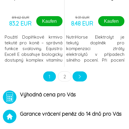
89.62 EUR
9.31 EUR
Kaufen
Kaufen
83.2 EUR
8.48 EUR
Použití Doplňkové krmivo
NutriHorse Elektrolyt je
tekuté pro koně – správná
tekutý doplněk pro
funkce svaloviny. Equistro
kompenzaci ztráty
Excell E obsahuje biologicky
elektrolytů v případech
dostupný komplex vitamínu
silného pocení. Při pocení
E, organický selen, hořčík a
ztrácí kůň důležité
L-lysin. Excell E je zvlášť
elektrolyty jako jsou sodík,
1
2
doporučován pro koně
draslík a chlor. Přesně
náchylné k namožen&iac
vybalancovaný tekutý
přípravek NutriHorse
Výhodná cena pro Vás
Elektrolyt odpovídá svým
složením koňskému potu.
Spolu s přidanými
antioxidanty (vitamín E a C)
Garance vrácení peněz do 14 dnů pro Vás
vyrovnává acidob