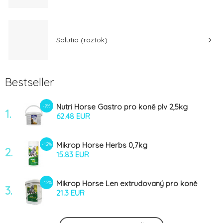
Solutio (roztok)
Bestseller
Nutri Horse Gastro pro koně plv 2,5kg
-9%
1.
62.48 EUR
Mikrop Horse Herbs 0,7kg
-12%
2.
15.83 EUR
Mikrop Horse Len extrudovaný pro koně
-12%
3.
5kg
21.3 EUR
Equistro Excell E 1000ml
-7%