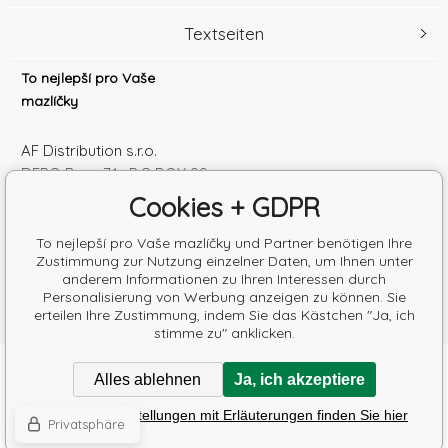
Textseiten
To nejlepší pro Vaše
mazlíčky
AF Distribution s.r.o.
DEPO Brno 71 , P.O.BOX 99
600 10 Brno
Cookies + GDPR
Česká republika
Handelsregister Nr.: 52010180
To nejlepší pro Vaše mazlíčky und Partner benötigen Ihre
Zustimmung zur Nutzung einzelner Daten, um Ihnen unter
Steuernum.: SK2120864328
anderem Informationen zu Ihren Interessen durch
Personalisierung von Werbung anzeigen zu können. Sie
erteilen Ihre Zustimmung, indem Sie das Kästchen "Ja, ich
stimme zu" anklicken.
Copyright © 2026 AF Distribution s.r.o.
Alles ablehnen
Ja, ich akzeptiere
Alle Rechte vorbehalten.
Poradíme s výběrem krmiva
Detaillierte Einstellungen mit Erläuterungen finden Sie hier
Eshops & webseiten
BINARGON.cz
-
Lageplan
Privatsphäre