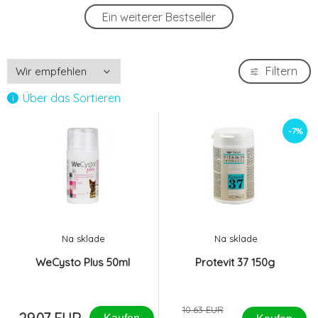
Protevit 37 150g
-7%
Ein weiterer Bestseller
4.
9.88 EUR
Filtern
Über das Sortieren
-7%
Na sklade
Na sklade
WeCysto Plus 50ml
Protevit 37 150g
10.63 EUR