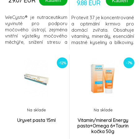
29.07 EUR
Kaufen
Kaufen
9.88 EUR
WeCysto® je nutraceutikum
Protevit 37 je koncentrované
vyvinuté pro podporu
a optimální krmivo pro
močového ústrojí, zejména
domácí zvířata. Obsahuje
vnitřní výstelky močového
vitamíny, minerály, esenciální
měchýře, snížení stresu a
mastné kyseliny a bílkoviny.
inhibici ulpívání bakterií v
Mimo jiné Protevit 37
močovém traktu
podporuje dobrou kondici,
koček.Složení:Přípravek
zdravou kůži a lesklou srst.
-12%
-7%
obsahuje Sorbitol, Glycerin,
Je důležitým krmivem pro
N-Acetyl-D-Glukosamin,
zvířata ve vývinu, březí a
Hydrolyzát rybího proteinu,
kojící zvířata, zvířata
Extrakt z brusinek, Rybí olej
zotavující se ze stresu nebo
(Omega 3), Kyselina
nemoci, stejně jako v
hyaluronová (hyal
Na sklade
Na sklade
Uryvet pasta 15ml
Vitamin/mineral Energy
pasta+Omega 6+Taurin
kočka 50g