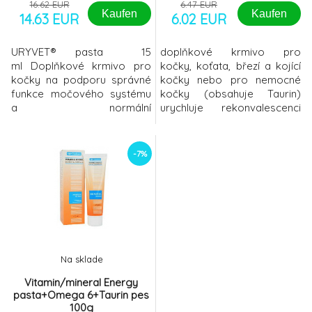
16.62 EUR
6.47 EUR
Kaufen
Kaufen
14.63 EUR
6.02 EUR
URYVET® pasta 15
doplňkové krmivo pro
ml Doplňkové krmivo pro
kočky, koťata, březí a kojící
kočky na podporu správné
kočky nebo pro nemocné
funkce močového systému
kočky (obsahuje Taurin)
a normální
urychluje rekonvalescenci
vylučování. Domácí kočky
podporuje chuť k jídlu
mají často problémy s
udržuje zdravou a lesklou
dolními močovými cestami;
srst Použití: 2cm pasty denně
-7%
zejména se často vyskytují
podávejte přímo do tlamy,
kameny v močovém měchýři
nebo zamíchejte do krmiva.
a močové trubici.V těchto
Nepod&
případech je nutná
specifická medikamentózní
terapie v kombinaci s
preventivním užíván
Na sklade
Vitamin/mineral Energy
pasta+Omega 6+Taurin pes
100g