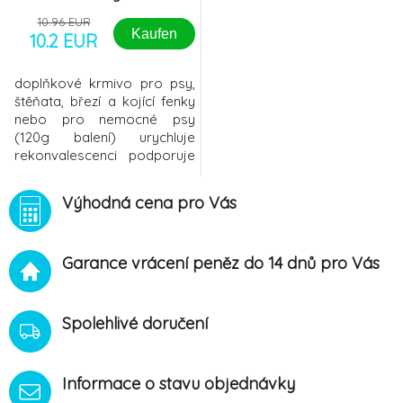
10.96 EUR
Kaufen
10.2 EUR
doplňkové krmivo pro psy,
štěňata, březí a kojící fenky
nebo pro nemocné psy
(120g balení) urychluje
rekonvalescenci podporuje
chuť k jídlu udržuje zdravou a
lesklou srst Použití: 2cm
Výhodná cena pro Vás
pasty/ 5kg hmotnosti denně
podávejte přímo do tlamy,
nebo zamíchejt
Garance vrácení peněz do 14 dnů pro Vás
Spolehlivé doručení
Informace o stavu objednávky