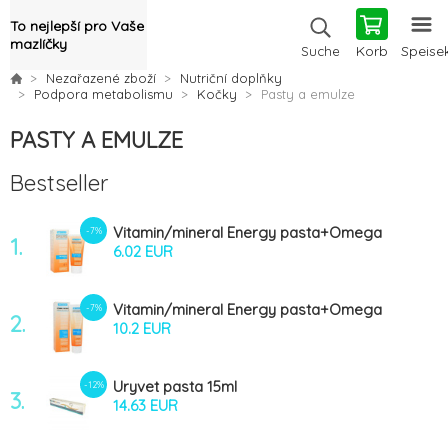
To nejlepší pro Vaše
mazlíčky
Korb
Speise
Suche
Nezařazené zboží
Nutriční doplňky
Podpora metabolismu
Kočky
Pasty a emulze
PASTY A EMULZE
Bestseller
Vitamin/mineral Energy pasta+Omega
-7%
1.
6+Taurin kočka 50g
6.02 EUR
Vitamin/mineral Energy pasta+Omega
-7%
2.
6+Taurin pes 100g
10.2 EUR
Uryvet pasta 15ml
-12%
3.
14.63 EUR