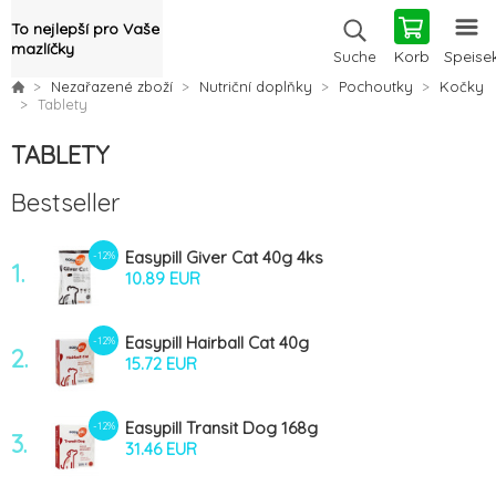
To nejlepší pro Vaše
mazlíčky
Korb
Speise
Suche
Nezařazené zboží
Nutriční doplňky
Pochoutky
Kočky
Tablety
TABLETY
Bestseller
Easypill Giver Cat 40g 4ks
-12%
1.
10.89 EUR
Easypill Hairball Cat 40g
-12%
2.
15.72 EUR
Easypill Transit Dog 168g
-12%
3.
31.46 EUR