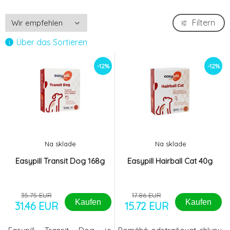
Filtern
Über das Sortieren
-12%
-12%
Na sklade
Na sklade
Easypill Transit Dog 168g
Easypill Hairball Cat 40g
35.75 EUR
17.86 EUR
Kaufen
Kaufen
31.46 EUR
15.72 EUR