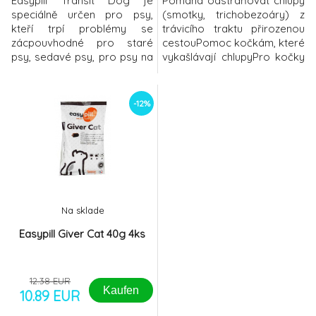
Easypill Transit Dog je
Pomáhá odstraňovat chlupy
speciálně určen pro psy,
(smotky, trichobezoáry) z
kteří trpí problémy se
trávicího traktu přirozenou
zácpouvhodné pro staré
cestouPomoc kočkám, které
psy, sedavé psy, pro psy na
vykašlávají chlupyPro kočky
speciální léčbě, která by
a koťata se
mohla zpomalit střevní
zácpouParafinový olej
průchod (morfium,
vytváří film, který
-12%
antihistaminika,...)rychlý
organismus neabsorbuje,
účinek - u většiny psů
ale díky svým fyzikálním
dochází ke zlepšení již po 3
vlastnostem změkčuje stolici
dnech užíváníparafinový olej
a promazává střevní
vytváří film, který
slizniciPeletky jsou chutné a
organismus neabsorbuje
jsou velice dobře přijím
Na sklade
Easypill Giver Cat 40g 4ks
12.38 EUR
Kaufen
10.89 EUR