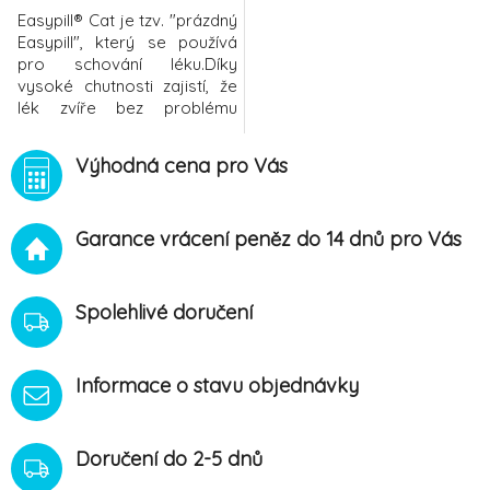
Easypill® Cat je tzv. "prázdný
Easypill", který se používá
pro schování léku.Díky
vysoké chutnosti zajistí, že
lék zvíře bez problému
přijme. Snadno dělitelné
tyčinky v
Výhodná cena pro Vás
sáčcích.BALENÍsáček - 4
tyčinky po 10 g (čistá
hmotnost 40 g)krabička - 30
Garance vrácení peněz do 14 dnů pro Vás
tyčinek po 10 g (čistá
hmotnost 300
g)DÁVKOVÁNÍOtevřete
balení a nakrájejte tyčinku
Spolehlivé doručení
nožem. Skry
Informace o stavu objednávky
Doručení do 2-5 dnů