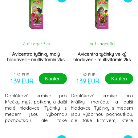
Auf Lager 3
ks
Auf Lager 1
ks
Avicentra tyčinky malý
Avicentra tyčinky velký
hlodavec - multivitamin 2ks
hlodavec - multivitamin 2ks
1.62 EUR
1.62 EUR
Kaufen
Kaufen
1.39 EUR
1.39 EUR
Doplňkové krmivo pro
Doplňkové krmivo pro
křečky, myši, potkany a další
králíky, morčata a další
malé hlodavce. Tyčinky s
hlodavce. Tyčinky s medem
medem jsou výbornou
jsou výbornou pochoutkou,
pochoutkou, ale také
ale také krmivem, které
krmivem, které Vašemu
Vašemu mazlíčkovi dodává
mazlíčkovi dodává důležité
důležité vitamíny a minerály