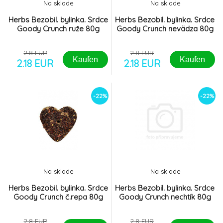
8.
Na sklade
Na sklade
Hamster 50g
2.62 EUR
Herbs Bezobil. bylinka. Srdce
Herbs Bezobil. bylinka. Srdce
Goody Crunch ruže 80g
Goody Crunch nevädza 80g
Vitakraft Rodent Guinea pig Life Power
-7%
9.
600g
6.31 EUR
2.8 EUR
2.8 EUR
Kaufen
Kaufen
2.18 EUR
2.18 EUR
-22%
-22%
Na sklade
Na sklade
Herbs Bezobil. bylinka. Srdce
Herbs Bezobil. bylinka. Srdce
Goody Crunch č.repa 80g
Goody Crunch nechtík 80g
2.8 EUR
2.8 EUR