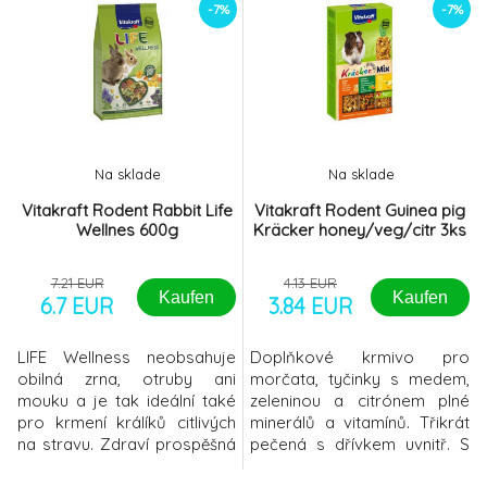
vitamíny a minerály pro
pro zdravý a vitální život.
-7%
-7%
zdravý a vitální život. Tyčinky
Tyčinky jsou speciální
jsou speciální krmivo, kde
krmivo, kde musí Váš
musí Váš mazlíček vyvinout
mazlíček vyvinout úsilí k
úsilí k získání své potravy
získání své potravy podobně
podobně jako v přirozeném
jako v přirozeném prostředí.
prostředí.
To napomá
Na sklade
Na sklade
Vitakraft Rodent Rabbit Life
Vitakraft Rodent Guinea pig
Wellnes 600g
Kräcker honey/veg/citr 3ks
7.21 EUR
4.13 EUR
Kaufen
Kaufen
6.7 EUR
3.84 EUR
LIFE Wellness neobsahuje
Doplňkové krmivo pro
obilná zrna, otruby ani
morčata, tyčinky s medem,
mouku a je tak ideální také
zeleninou a citrónem plné
pro krmení králíků citlivých
minerálů a vitamínů. Třikrát
na stravu. Zdraví prospěšná
pečená s dřívkem uvnitř. S
směs s měsíčkem
praktickým držákem pro