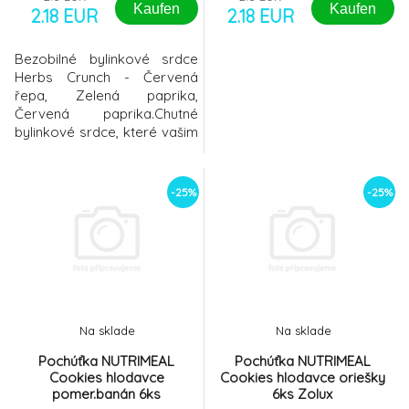
Kaufen
Kaufen
2.18 EUR
2.18 EUR
Bezobilné bylinkové srdce
Herbs Crunch - Červená
řepa, Zelená paprika,
Červená paprika.Chutné
bylinkové srdce, které vašim
králíkům a hlodavcům
přinese radost a zdravou
odměnu. Složení: Sušené
-25%
-25%
luční traviny, červená řepa,
zelená paprika, červená
paprika, semena travin,
sušená zelenina. Doporučení:
Podávejte 1–2x týdně.
Spotřebujte do 3 mě
Na sklade
Na sklade
Pochúťka NUTRIMEAL
Pochúťka NUTRIMEAL
Cookies hlodavce
Cookies hlodavce oriešky
pomer.banán 6ks
6ks Zolux