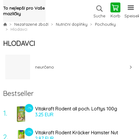
To nejlepší pro Vaše
mazlíčky
Korb
Speise
Suche
Nezařazené zboží
Nutriční doplňky
Pochoutky
Hlodavci
HLODAVCI
neurčeno
Bestseller
Vitakraft Rodent all poch. Loftys 100g
-7%
1.
3.25 EUR
Vitakraft Rodent Kräcker Hamster Nut
-7%
2.
Cello tyč 2ks
2.87 EUR