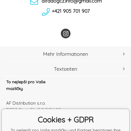
alfadogcz.info@gmail.com
+421 905 701 907
Mehr Informationen
Textseiten
To nejlepší pro Vaše
mazlíčky
AF Distribution s.r.o.
DEPO Brno 71 , P.O.BOX 99
600 10 Brno
Cookies + GDPR
Česká republika
Handelsregister Nr.: 52010180
To nejlepší pro Vaše mazlíčky und Partner benötigen Ihre