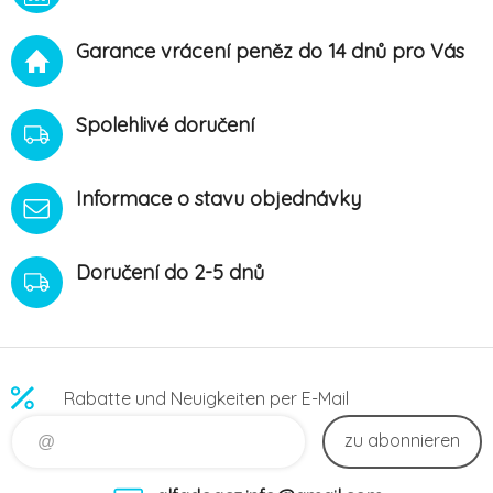
vemenu. Protego podporuje
přirozenou funkci kůže a
Garance vrácení peněz do 14 dnů pro Vás
srsti. Uklidňuje svědění a
oděrky. Obsažené látky
přispívají k snížení zátěže
způsobené šk
Spolehlivé doručení
Informace o stavu objednávky
Doručení do 2-5 dnů
Rabatte und Neuigkeiten per E-Mail
zu abonnieren