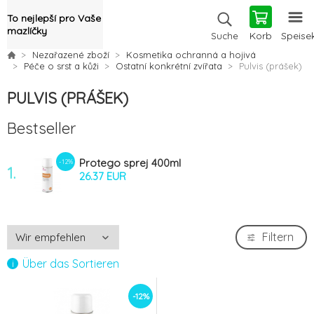
To nejlepší pro Vaše
mazlíčky
Korb
Speise
Suche
Nezařazené zboží
Kosmetika ochranná a hojivá
Péče o srst a kůži
Ostatní konkrétní zvířata
Pulvis (prášek)
PULVIS (PRÁŠEK)
Bestseller
Protego sprej 400ml
-12%
1.
26.37 EUR
Filtern
Über das Sortieren
-12%