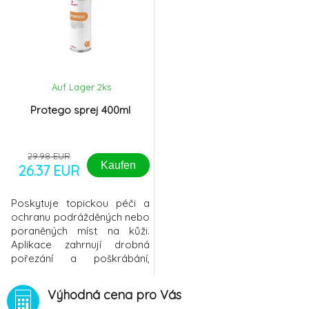
Auf Lager 2
ks
Protego sprej 400ml
29.98 EUR
Kaufen
26.37 EUR
Poskytuje topickou péči a
ochranu podrážděných nebo
poraněných míst na kůži.
Aplikace zahrnují drobná
pořezání a poškrábání,
podráždění včetně míst
meziprstí a na vnitřní straně
Výhodná cena pro Vás
končetin, vyrážky na