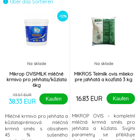
Über das Sortieren
-12%
Na sklade
Na sklade
Mikrop OVISMILK mléčné
MIKROS Telmilk ovis mlieko
krmivo pro jehňata/kůzlata
pre jahňatá a kozľatá 3 kg
6kg
43.57 EUR
16.83 EUR
Kaufen
Kaufen
38.33 EUR
MIKROP OVIS – kompletní
Mléčné krmivo pro jehňata a
mléčná krmná směs pro
kůzlataprémiová mléčná
jehňata a kůzlata. Svými
krmná směs s obsahem
parametry se přibližuje
45 % sušeného