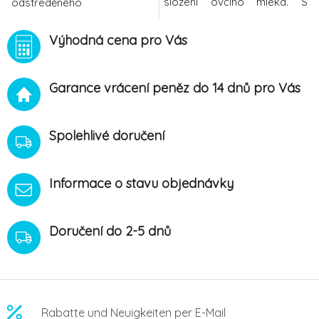
složení ovčího mléka. S
odstředěného
využitím mléčné krmné směsi
mléka,složena ze sušeného
MIKROP OVIS je možné
odstředěného mléka,
Výhodná cena pro Vás
praktikovat dřívější přechod
syrovátky, rostlinného oleje
na mléčnou krmn
a hydrolyzovaného
pšeničného lepku,obsahuje
Garance vrácení peněz do 14 dnů pro Vás
91 % mléčných složek a
tuku,poměr tuku (24 %) a
bílkovin (23 %) je vyvážený a
napodobuje
Spolehlivé doručení
skutečné složení ovčího
mléka s d
Informace o stavu objednávky
Doručení do 2-5 dnů
Rabatte und Neuigkeiten per E-Mail