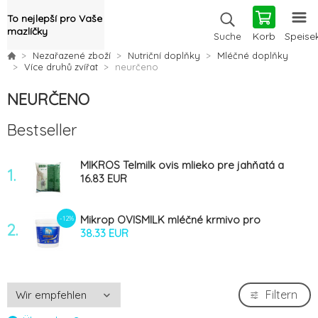
To nejlepší pro Vaše
mazlíčky
Korb
Speise
Suche
Nezařazené zboží
Nutriční doplňky
Mléčné doplňky
Více druhů zvířat
neurčeno
NEURČENO
Bestseller
MIKROS Telmilk ovis mlieko pre jahňatá a
1.
kozľatá 3 kg
16.83 EUR
Mikrop OVISMILK mléčné krmivo pro
-12%
2.
jehňata/kůzlata 6kg
38.33 EUR
Filtern