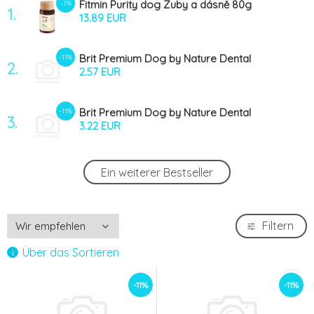
Fitmin Purity dog Zuby a dásně 80g
-7%
1.
13.89 EUR
Brit Premium Dog by Nature Dental
-11%
2.
Snacks M 180g
2.57 EUR
Brit Premium Dog by Nature Dental
-11%
3.
Snacks L 250g
3.22 EUR
Kelpa Bioveta 90g
-12%
Ein weiterer Bestseller
4.
16.1 EUR
Canvit Snacks Dental Large Breed-Duck
-25%
Filtern
5.
250g
2.96 EUR
Über das Sortieren
-11%
-11%