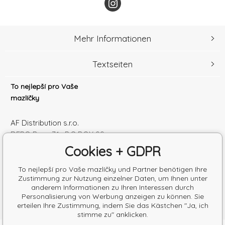
Mehr Informationen
Textseiten
To nejlepší pro Vaše
mazlíčky
AF Distribution s.r.o.
DEPO Brno 71 , P.O.BOX 99
600 10 Brno
Cookies + GDPR
Česká republika
Handelsregister Nr.: 52010180
To nejlepší pro Vaše mazlíčky und Partner benötigen Ihre
Zustimmung zur Nutzung einzelner Daten, um Ihnen unter
Steuernum.: SK2120864328
anderem Informationen zu Ihren Interessen durch
Personalisierung von Werbung anzeigen zu können. Sie
erteilen Ihre Zustimmung, indem Sie das Kästchen "Ja, ich
stimme zu" anklicken.