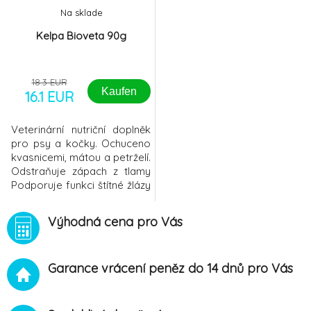
Na sklade
Kelpa Bioveta 90g
18.3 EUR
Kaufen
16.1 EUR
Veterinární nutriční doplněk
pro psy a kočky. Ochuceno
kvasnicemi, mátou a petrželí.
Odstraňuje zápach z tlamy
Podporuje funkci štítné žlázy
a imunitního systému
Zlepšuje kvalitu kůže a srsti
Výhodná cena pro Vás
Má antioxidační účinky
Složen&
Garance vrácení peněz do 14 dnů pro Vás