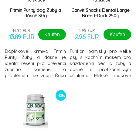
Na sklade
Na sklade
Fitmin Purity dog Zuby a
Canvit Snacks Dental Large
dásně 80g
Breed-Duck 250g
14.93 EUR
3.95 EUR
Kaufen
Kaufen
13.89 EUR
2.96 EUR
Doplňkové krmivo Fitmin
Funkční pamlsky pro velké
Purity Zuby a dásně je
psy s kachním masem pro
ideální řešení pro prevenci
každodenní péči o zuby a
zubního kamene a
dásně s protizánětlivým
problémům se zuby. Řasa
účinkem. Měkké masové
kelpa napomáhá předcházet
pochoutky bez obilovin pro
tvorbě zubního plaku a
zdravé zuby a dásně ve
kamene u dospělých psů.
tvaru kostiček pro velká
-12%
Přídavek vitaminu C a
plemena psů. Canvit Dental
koenzymu Q10 podporuje
large jsou vhod
prevenci onemocnění dásní,
podporuje antibakteriální
účinky a má vliv na snižování
krvácivosti dásní a pos