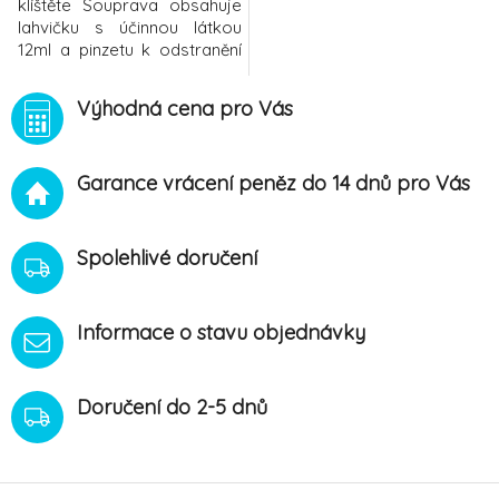
klíštěte Souprava obsahuje
lahvičku s účinnou látkou
12ml a pinzetu k odstranění
klíštěte. Přípravek s účinnou
látkou slouží k důkladné
Výhodná cena pro Vás
desinfekci pokožky před a
po zákroku. Přípravek také
příjemně chladí. Složení:
Garance vrácení peněz do 14 dnů pro Vás
Methylal, Menthol, Sodium
Laureth Sulfate, Aqua
Spolehlivé doručení
Informace o stavu objednávky
Doručení do 2-5 dnů