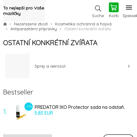
To nejlepší pro Vaše
mazlíčky
Korb
Speise
Suche
Nezařazené zboží
Kosmetika ochranná a hojivá
Antiparazitární přípravky
Ostatní konkrétní zvířata
OSTATNÍ KONKRÉTNÍ ZVÍŘATA
Sprej a aerosol
Bestseller
PREDATOR IXO Protector sada na odstaň.
-17%
1.
klíšťat 12ml
5.85 EUR