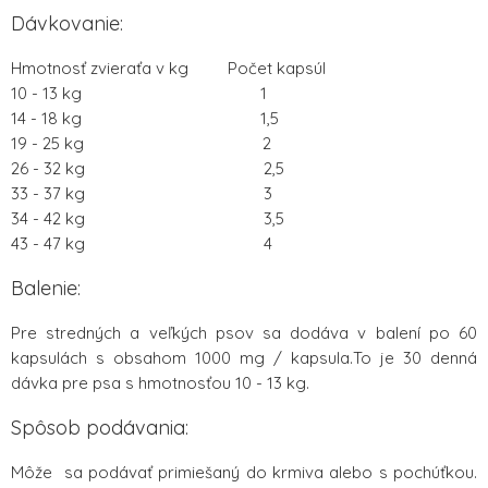
Dávkovanie:
Hmotnosť zvieraťa v kg Počet kapsúl
10 - 13 kg 1
14 - 18 kg 1,5
19 - 25 kg 2
26 - 32 kg 2,5
33 - 37 kg 3
34 - 42 kg 3,5
43 - 47 kg 4
Balenie:
Pre stredných a veľkých psov sa dodáva v balení po 60
kapsulách s obsahom 1000 mg / kapsula.To je 30 denná
dávka pre psa s hmotnosťou 10 - 13 kg.
Spôsob podávania:
Môže sa podávať primiešaný do krmiva alebo s pochúťkou.