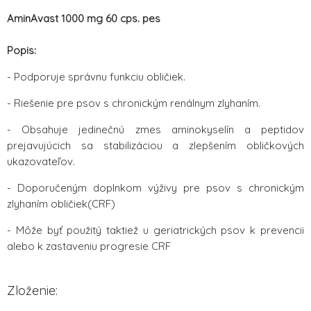
AminAvast 1000 mg 60 cps. pes
Popis:
- Podporuje správnu funkciu obličiek.
- Riešenie pre psov s chronickým renálnym zlyhaním.
- Obsahuje jedinečnú zmes aminokyselín a peptidov
prejavujúcich sa stabilizáciou a zlepšením obličkových
ukazovateľov.
- Doporučeným doplnkom výživy pre psov s chronickým
zlyhaním obličiek(CRF)
- Môže byť použitý taktiež u geriatrických psov k prevencii
alebo k zastaveniu progresie CRF
Zloženie: