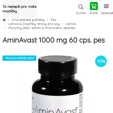
To nejlepší pro Vaše
mazlíčky
Korb
Speise
Suche
Chovatelské potřeby
Pes
Léčiva & Doplňky stravy pro psy
Léčiva
Poruchy jater, ledvin a močového aparátu
AminAvast 1000 mg 60 cps. pes
TRVALO NÍZKÉ CENY
-
10
%