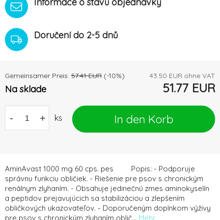
Informace o stavu objednávky
Doručení do 2-5 dnů
Gemeinsamer Preis:
57.41
EUR
(-
10
%)
43.50
EUR ohne VAT
51.77
EUR
Na sklade
In den Korb
-
+
ks
AminAvast 1000 mg 60 cps. pes Popis: - Podporuje
správnu funkciu obličiek. - Riešenie pre psov s chronickým
renálnym zlyhaním. - Obsahuje jedinečnú zmes aminokyselín
a peptidov prejavujúcich sa stabilizáciou a zlepšením
obličkových ukazovateľov. - Doporučeným doplnkom výživy
pre psov s chronickým zlyhaním oblič...
Mehr