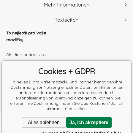
Mehr Informationen
Textseiten
To nejlepší pro Vaše
mazlíčky
AF Distribution s.r.o.
DEPO Brno 71 , P.O.BOX 99
600 10 Brno
Cookies + GDPR
Česká republika
Handelsregister Nr.: 52010180
To nejlepší pro Vaše mazlíčky und Partner benötigen Ihre
Zustimmung zur Nutzung einzelner Daten, um Ihnen unter
Steuernum.: SK2120864328
anderem Informationen zu Ihren Interessen durch
Personalisierung von Werbung anzeigen zu können. Sie
erteilen Ihre Zustimmung, indem Sie das Kästchen "Ja, ich
stimme zu" anklicken.
Copyright © 2026 AF Distribution s.r.o.
Alles ablehnen
Ja, ich akzeptiere
Alle Rechte vorbehalten.
Poradíme s výběrem krmiva
Detaillierte Einstellungen mit Erläuterungen finden Sie hier