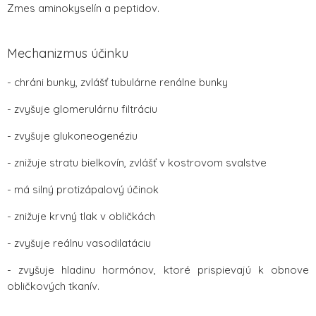
Zmes aminokyselín a peptidov.
Mechanizmus účinku
- chráni bunky, zvlášť tubulárne renálne bunky
- zvyšuje glomerulárnu filtráciu
- zvyšuje glukoneogenéziu
- znižuje stratu bielkovín, zvlášť v kostrovom svalstve
- má silný protizápalový účinok
- znižuje krvný tlak v obličkách
- zvyšuje reálnu vasodilatáciu
- zvyšuje hladinu hormónov, ktoré prispievajú k obnove
obličkových tkanív.