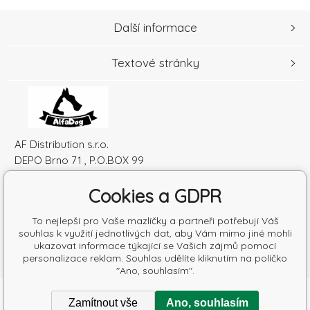
Další informace
Textové stránky
AF Distribution s.r.o.
DEPO Brno 71 , P.O.BOX 99
600 10 Brno
Cookies a GDPR
Česká republika
IČO: 52010180
To nejlepší pro Vaše mazlíčky a partneři potřebují Váš
DIČ: SK2120864328
souhlas k využití jednotlivých dat, aby Vám mimo jiné mohli
ukazovat informace týkající se Vašich zájmů pomocí
personalizace reklam. Souhlas udělíte kliknutím na políčko
"Ano, souhlasím".
Copyright © 2026 AF Distribution s.r.o.
Zamítnout vše
Ano, souhlasím