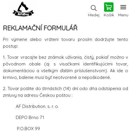
Košík
Menu
Hledej
REKLAMAČNÍ FORMULÁŘ
Pri výmene alebo vrátení tovaru prosím dodržujte tento
postup:
1. Tovar vracajte bez známok užívania, čistý, pokiaľ možno v
pôvodnom obale (aj s visačkami identifikujúcimi tovar,
dokumentáciou a všetkým ďalším príslušenstvom). Ak ide o
krmivo, balenie musí byť neotvorené a nepoškodené.
2. Tovar pošlite do štrnástich (14) dní odo dňa odstúpenia od
zmluvy na adresu Českou poštou :
AF Distribution. s. r. o.
DEPO Brno 71
P.O.BOX 99