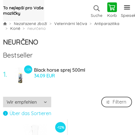
To nejlepší pro Vaše
mazlíčky
Korb
Speise
Suche
Nezařazené zboží
Veterinární léčiva
Antiparazitika
Koně
neurčeno
NEURČENO
Bestseller
Black horse sprej 500ml
-12%
1.
34.09 EUR
Filtern
Über das Sortieren
-12%