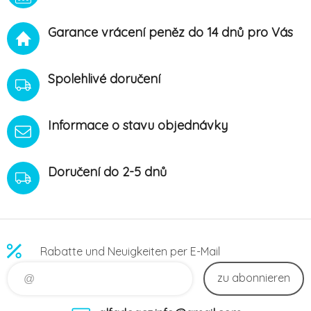
pro každodenní
použití.Obsahuje pyrethriny,
Garance vrácení peněz do 14 dnů pro Vás
prallethrin, 1R-trans-
fenothrin, piperonyl butoxid
a geraniol obsahuje
filmotvorný pol
Spolehlivé doručení
Informace o stavu objednávky
Doručení do 2-5 dnů
Rabatte und Neuigkeiten per E-Mail
zu abonnieren