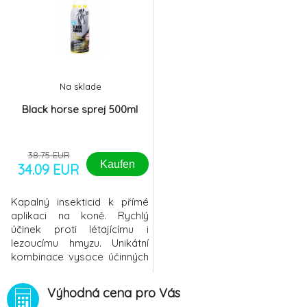
Na sklade
Black horse sprej 500ml
38.75 EUR
Kaufen
34.09 EUR
Kapalný insekticid k přímé
aplikaci na koně. Rychlý
účinek proti létajícímu i
lezoucímu hmyzu. Unikátní
kombinace vysoce účinných
látek. Aplikujte na koně nebo
na místa ve stáji s hojným
Výhodná cena pro Vás
výskytem hmyzu, vhodný