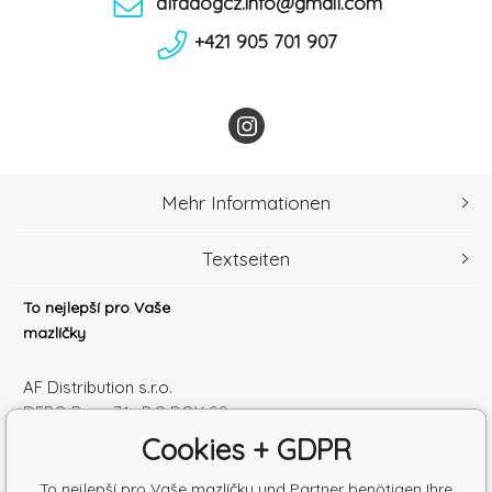
alfadogcz.info@gmail.com
+421 905 701 907
Mehr Informationen
Textseiten
To nejlepší pro Vaše
mazlíčky
AF Distribution s.r.o.
DEPO Brno 71 , P.O.BOX 99
600 10 Brno
Cookies + GDPR
Česká republika
Handelsregister Nr.: 52010180
To nejlepší pro Vaše mazlíčky und Partner benötigen Ihre