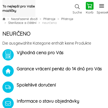
To nejlepší pro Vaše
mazlíčky
Korb
Speise
Suche
Nezařazené zboží
Přístroje
Přístroje
Sterilizace a čištění
neurčeno
NEURČENO
Die ausgewählte Kategorie enthält keine Produkte
Výhodná cena pro Vás
Garance vrácení peněz do 14 dnů pro Vás
Spolehlivé doručení
Informace o stavu objednávky