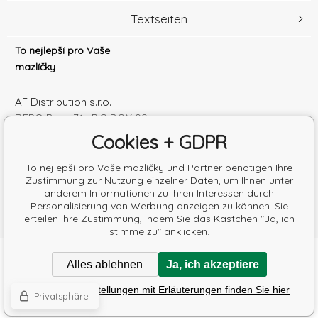
Textseiten
To nejlepší pro Vaše
mazlíčky
AF Distribution s.r.o.
DEPO Brno 71 , P.O.BOX 99
600 10 Brno
Cookies + GDPR
Česká republika
Handelsregister Nr.: 52010180
To nejlepší pro Vaše mazlíčky und Partner benötigen Ihre
Zustimmung zur Nutzung einzelner Daten, um Ihnen unter
Steuernum.: SK2120864328
anderem Informationen zu Ihren Interessen durch
Personalisierung von Werbung anzeigen zu können. Sie
erteilen Ihre Zustimmung, indem Sie das Kästchen "Ja, ich
stimme zu" anklicken.
Copyright © 2026 AF Distribution s.r.o.
Alles ablehnen
Ja, ich akzeptiere
Alle Rechte vorbehalten.
Poradíme s výběrem krmiva
Detaillierte Einstellungen mit Erläuterungen finden Sie hier
Eshops & webseiten
BINARGON.cz
-
Lageplan
Privatsphäre