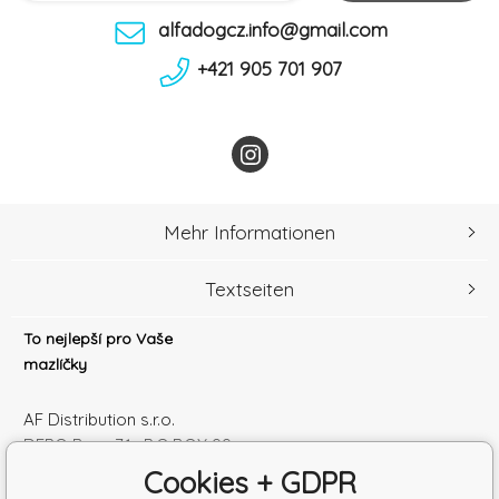
alfadogcz.info@gmail.com
+421 905 701 907
Mehr Informationen
Textseiten
To nejlepší pro Vaše
mazlíčky
AF Distribution s.r.o.
DEPO Brno 71 , P.O.BOX 99
600 10 Brno
Cookies + GDPR
Česká republika