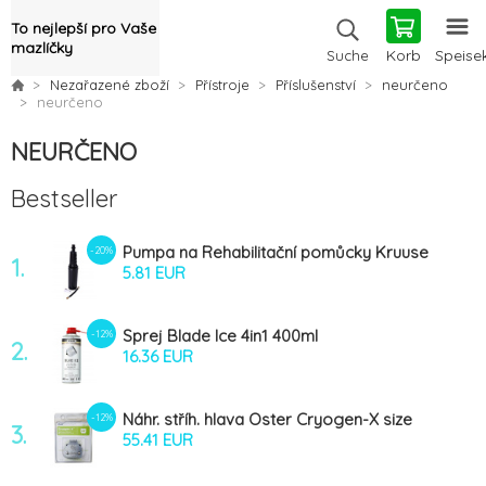
To nejlepší pro Vaše
mazlíčky
Korb
Speise
Suche
Nezařazené zboží
Přístroje
Příslušenství
neurčeno
neurčeno
NEURČENO
Bestseller
Pumpa na Rehabilitační pomůcky Kruuse
-20%
1.
5.81 EUR
Sprej Blade Ice 4in1 400ml
-12%
2.
16.36 EUR
Náhr. stříh. hlava Oster Cryogen-X size
-12%
3.
5/8 - 0,8mm
55.41 EUR