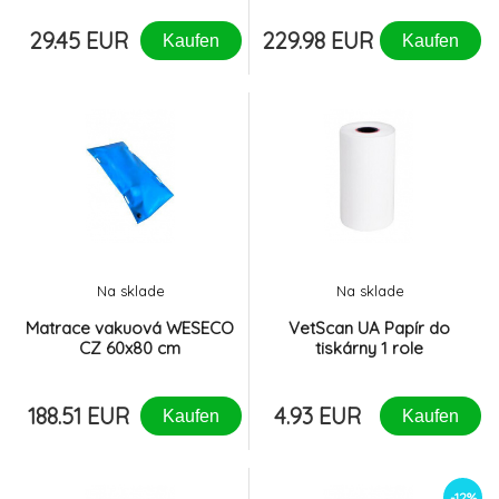
29.45 EUR
229.98 EUR
Kaufen
Kaufen
Na sklade
Na sklade
Matrace vakuová WESECO
VetScan UA Papír do
CZ 60x80 cm
tiskárny 1 role
188.51 EUR
4.93 EUR
Kaufen
Kaufen
-12%