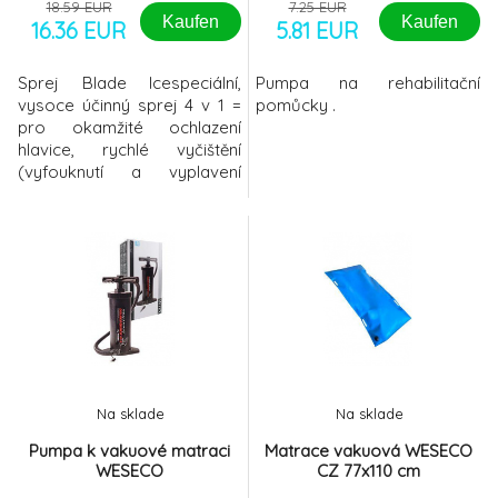
18.59 EUR
7.25 EUR
Kaufen
Kaufen
16.36 EUR
5.81 EUR
Sprej Blade Icespeciální,
Pumpa na rehabilitační
vysoce účinný sprej 4 v 1 =
pomůcky .
pro okamžité ochlazení
hlavice, rychlé vyčištění
(vyfouknutí a vyplavení
nečistot), naolejování a
ochranu proti
korozidoporučení: používat
spolu se speciálním olejem
na střihací hlavice (např.
MOSER / WAHL 2999-
7935)obsah: 400 ml
Na sklade
Na sklade
Pumpa k vakuové matraci
Matrace vakuová WESECO
WESECO
CZ 77x110 cm