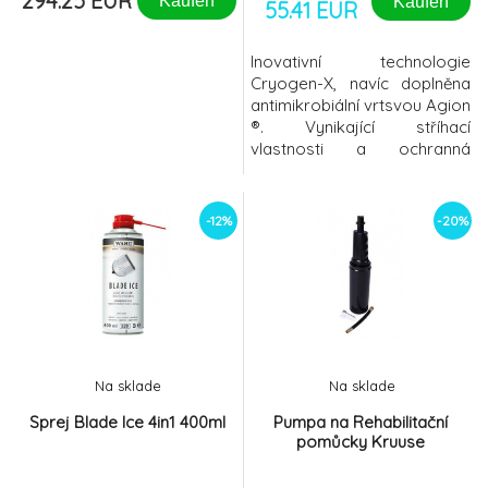
294.25 EUR
Kaufen
Kaufen
55.41 EUR
Inovativní technologie
Cryogen-X, navíc doplněna
antimikrobiální vrtsvou Agion
®. Vynikající stříhací
vlastnosti a ochranná
antibakterilání vrstva proti
množení patogenů.
-12%
-20%
Na sklade
Na sklade
Sprej Blade Ice 4in1 400ml
Pumpa na Rehabilitační
pomůcky Kruuse