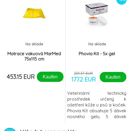
Na sklade
Na sklade
Matrace vakuová MarMed
Phovia Kit - 5x gel
75x115 cm
201.37 EUR
453.15 EUR
Kaufen
Kaufen
177.2 EUR
Veterinární technický
prostředek určený k
ošetření kůže u psů a koček.
Phovia Kit obsahuje 5 dávek
nosného gelu, 5 dávek
fluorescenční složky do
nosného gelu a 5 sterilních