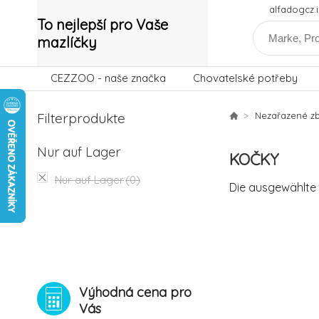
alfadogcz
To nejlepší pro Vaše
mazlíčky
CEZZOO - naše značka
Chovatelské potřeby
Filterprodukte
Nezařazené zb
Nur auf Lager
KOČKY
Nur auf Lager
(0)
Die ausgewählte 
Výhodná cena pro
Vás