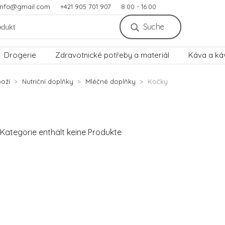
.info@gmail.com
+421 905 701 907
8:00 - 16:00
Suche
Drogerie
Zdravotnické potřeby a materiál
Káva a ká
oží
Nutriční doplňky
Mléčné doplňky
Kočky
Kategorie enthält keine Produkte