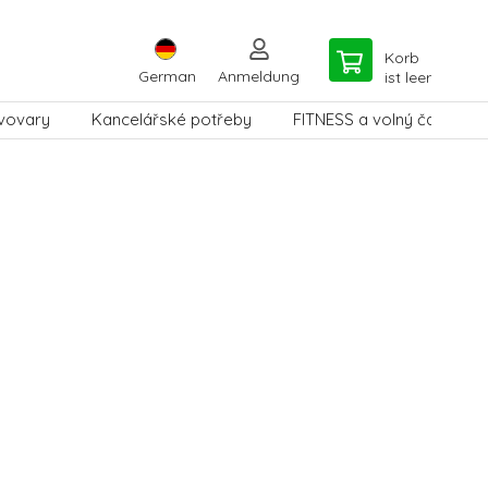
Korb
German
Anmeldung
ist leer
vovary
Kancelářské potřeby
FITNESS a volný čas