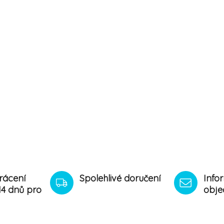
rácení
Spolehlivé doručení
Info
14 dnů pro
obje