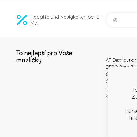
Rabatte und Neuigkeiten per E-
Mail
To nejlepší pro Vaše
mazlíčky
AF Distribution 
DEPO Brno 71 
600 10 Brno
Česká republi
Handelsregiste
T
Steuernum.: S
Zu
Pers
Ihr