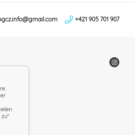
ogcz.info@gmail.com
+421 905 701 907
re
ter
eilen
 zu"