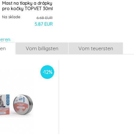
Mast na tlapky a drápky
pro kočky TOPVET 30ml
Na sklade
6.68 EUR
5.87 EUR
ieren
len
Vom billigsten
Vom teuersten
-12%