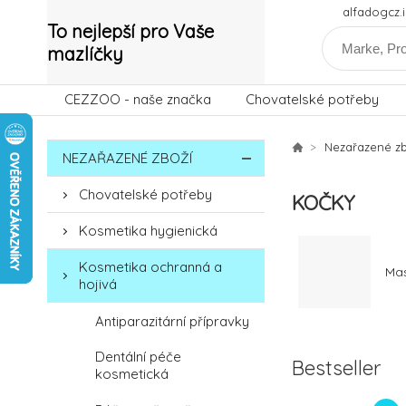
alfadogcz
To nejlepší pro Vaše
mazlíčky
CEZZOO - naše značka
Chovatelské potřeby
Nezařazené zb
NEZAŘAZENÉ ZBOŽÍ
Chovatelské potřeby
KOČKY
Kosmetika hygienická
Kosmetika ochranná a
Mas
hojivá
Antiparazitární přípravky
Dentální péče
Bestseller
kosmetická