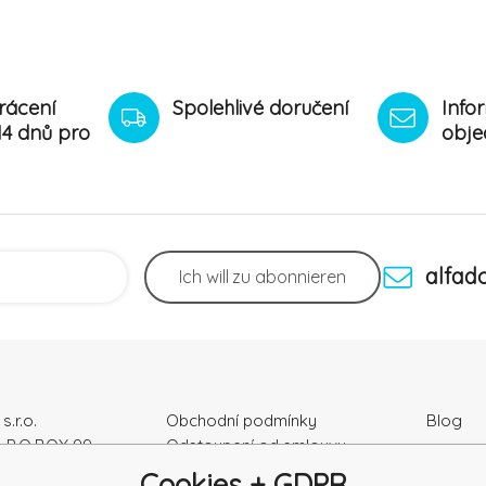
rácení
Spolehlivé doručení
Info
14 dnů pro
obje
alfad
Ich will
zu abonnieren
s.r.o.
Obchodní podmínky
Blog
, P.O.BOX 99
Odstoupení od smlouvy
Podmínky ochrany osobních
Cookies + GDPR