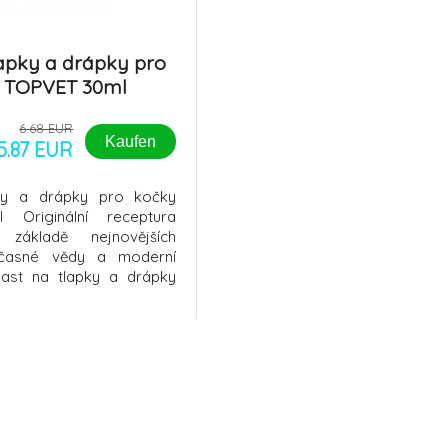
lapky a drápky pro
 TOPVET 30ml
6.68 EUR
Kaufen
5.87 EUR
ky a drápky pro kočky
Originální receptura
základě nejnovějších
časné vědy a moderní
Mast na tlapky a drápky
uxusní prostředek k
 ošetření kůže tlapek,
ch lůžek. Mast vykazuje
 účinek proti nepříznivým
dí, zejména