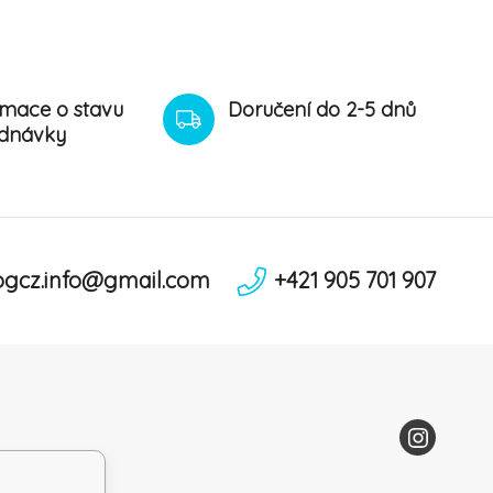
rmace o stavu
Doručení do 2-5 dnů
dnávky
ogcz.info@gmail.com
+421 905 701 907