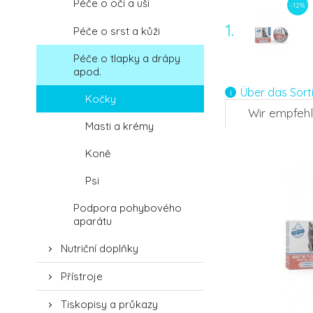
Péče o oči a uši
-12%
1.
Péče o srst a kůži
Péče o tlapky a drápy
apod.
Über das Sort
Kočky
Wir empfeh
Masti a krémy
Koně
Psi
Podpora pohybového
aparátu
Nutriční doplňky
Přístroje
Tiskopisy a průkazy