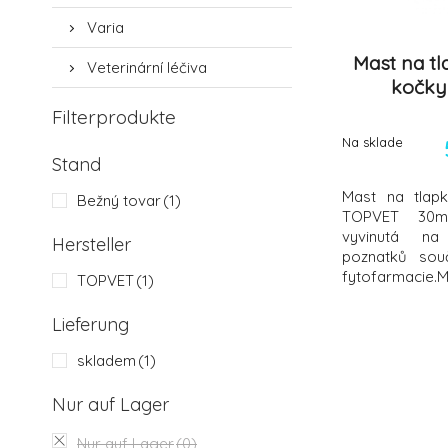
Varia
Mast na t
Veterinární léčiva
kočky
Filterprodukte
Na sklade
Stand
Mast na tlap
Bežný tovar
(1)
TOPVET 30ml 
vyvinutá na 
Hersteller
poznatků sou
fytofarmacie.
TOPVET
(1)
Topvet je l
preventivnímu
Lieferung
drápků a jeji
místní ochranný
skladem
(1)
vlivům prostře
Nur auf Lager
Nur auf Lager
(0)