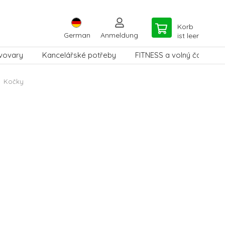
Korb
German
Anmeldung
ist leer
vovary
Kancelářské potřeby
FITNESS a volný čas
Kočky