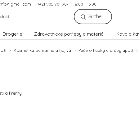
.info@gmail.com
+421 905 701 907
8:00 - 16:00
Suche
Drogerie
Zdravotnické potřeby a materiál
Káva a ká
oží
Kosmetika ochranná a hojivá
Péče o tlapky a drápy apod.
ti a krémy