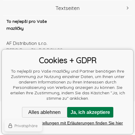
Textseiten
To nejlepší pro Vaše
mazlíčky
AF Distribution s.r.o.
DEPO Brno 71 , P.O.BOX 99
600 10 Brno
Cookies + GDPR
Česká republika
Handelsregister Nr.: 52010180
To nejlepší pro Vaše mazlíčky und Partner benötigen Ihre
Zustimmung zur Nutzung einzelner Daten, um Ihnen unter
Steuernum.: SK2120864328
anderem Informationen zu Ihren Interessen durch
Personalisierung von Werbung anzeigen zu können. Sie
erteilen Ihre Zustimmung, indem Sie das Kästchen "Ja, ich
stimme zu" anklicken.
Copyright © 2026 AF Distribution s.r.o.
Alles ablehnen
Ja, ich akzeptiere
Alle Rechte vorbehalten.
Poradíme s výběrem krmiva
Detaillierte Einstellungen mit Erläuterungen finden Sie hier
Eshops & webseiten
BINARGON.cz
-
Lageplan
Privatsphäre