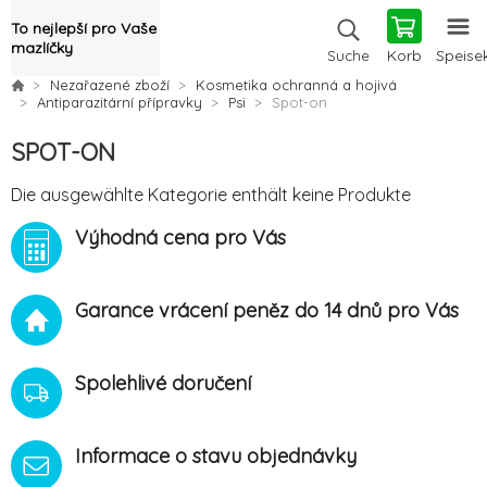
To nejlepší pro Vaše
mazlíčky
Korb
Speise
Suche
Nezařazené zboží
Kosmetika ochranná a hojivá
Antiparazitární přípravky
Psi
Spot-on
SPOT-ON
Die ausgewählte Kategorie enthält keine Produkte
Výhodná cena pro Vás
Garance vrácení peněz do 14 dnů pro Vás
Spolehlivé doručení
Informace o stavu objednávky