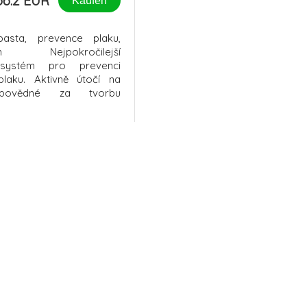
36.2 EUR
Kaufen
pasta, prevence plaku,
ch Nejpokročilejší
 systém pro prevenci
 plaku. Aktivně útočí na
dpovědné za tvorbu
 plaku kombinací efektu
enzymů, abrazivního
systému a ionů zinku.
avku WeDental Enzymatic
zymatický komplex (L