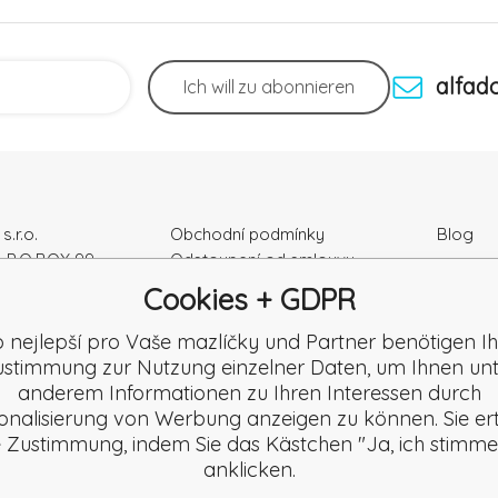
alfad
Ich will
zu abonnieren
s.r.o.
Obchodní podmínky
Blog
, P.O.BOX 99
Odstoupení od smlouvy
Podmínky ochrany osobních
Cookies + GDPR
ka
údajú
r Nr.: 52010180
Kontakty
o nejlepší pro Vaše mazlíčky und Partner benötigen Ih
K2120864328
Záruka a Reklamace
stimmung zur Nutzung einzelner Daten, um Ihnen un
Reklamační formulář
anderem Informationen zu Ihren Interessen durch
Beschwerde
onalisierung von Werbung anzeigen zu können. Sie ert
Rezension
e Zustimmung, indem Sie das Kästchen "Ja, ich stimme
anklicken.