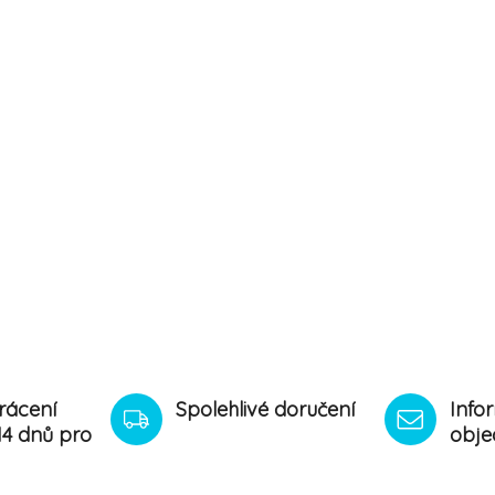
rácení
Spolehlivé doručení
Info
14 dnů pro
obje