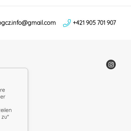
ogcz.info@gmail.com
+421 905 701 907
re
ter
eilen
 zu"