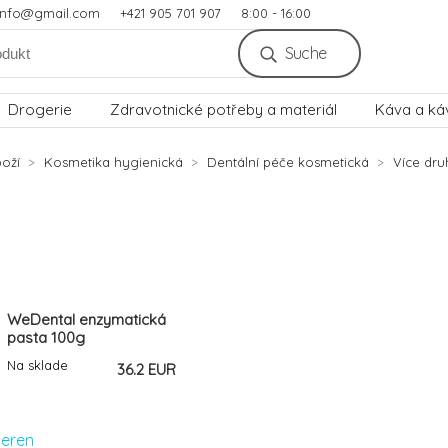
.info@gmail.com
+421 905 701 907
8:00 - 16:00
Suche
Drogerie
Zdravotnické potřeby a materiál
Káva a ká
oží
Kosmetika hygienická
Dentální péče kosmetická
Více dru
WeDental enzymatická
pasta 100g
Na sklade
36.2 EUR
ieren