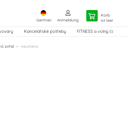
Korb
German
Anmeldung
ist leer
vovary
Kancelářské potřeby
FITNESS a volný čas
hů zvířat
neurčeno