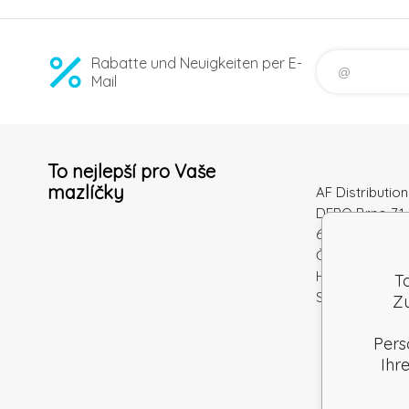
Rabatte und Neuigkeiten per E-
Mail
To nejlepší pro Vaše
mazlíčky
AF Distribution 
DEPO Brno 71 
600 10 Brno
Česká republi
Handelsregiste
T
Steuernum.: S
Zu
Pers
Ihr