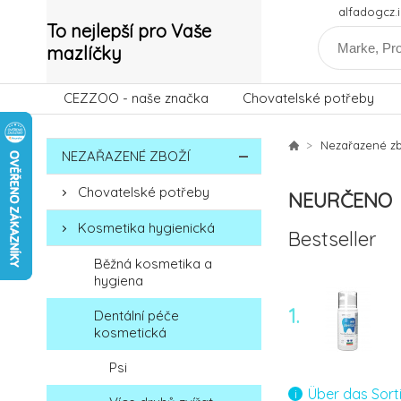
alfadogcz
To nejlepší pro Vaše
mazlíčky
CEZZOO - naše značka
Chovatelské potřeby
Nezařazené zb
NEZAŘAZENÉ ZBOŽÍ
Chovatelské potřeby
NEURČENO
Kosmetika hygienická
Bestseller
Běžná kosmetika a
hygiena
1.
Dentální péče
kosmetická
Psi
Über das Sort