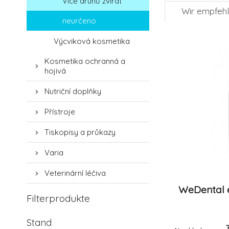
Více druhů zvířat
Wir empfeh
neurčeno
Výcviková kosmetika
Kosmetika ochranná a
hojivá
Nutriční doplňky
Přístroje
Tiskopisy a průkazy
Varia
Veterinární léčiva
WeDental 
Filterprodukte
Stand