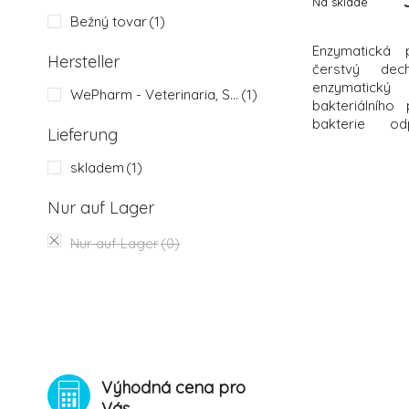
Na sklade
Bežný tovar
(1)
Enzymatická 
Hersteller
čerstvý de
enzymatický
WePharm - Veterinaria, S.A.
(1)
bakteriálního
bakterie o
Lieferung
bakteriálního
přírodních 
skladem
(1)
křemičitého 
Složení přípr
Nur auf Lager
Toothpaste: En
Nur auf Lager
(0)
Výhodná cena pro
Vás