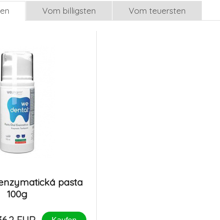
len
Vom billigsten
Vom teuersten
enzymatická pasta
100g