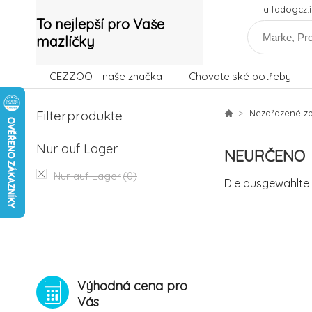
alfadogcz
To nejlepší pro Vaše
mazlíčky
CEZZOO - naše značka
Chovatelské potřeby
Filterprodukte
Nezařazené zb
Nur auf Lager
NEURČENO
Nur auf Lager
(0)
Die ausgewählte 
Výhodná cena pro
Vás