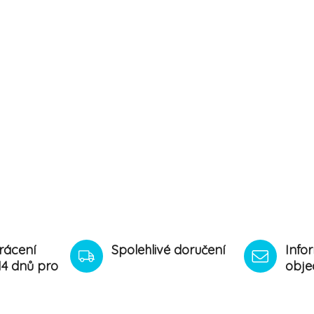
rácení
Spolehlivé doručení
Info
14 dnů pro
obje