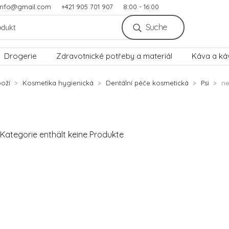
.info@gmail.com
+421 905 701 907
8:00 - 16:00
Suche
Drogerie
Zdravotnické potřeby a materiál
Káva a ká
oží
Kosmetika hygienická
Dentální péče kosmetická
Psi
n
Kategorie enthält keine Produkte