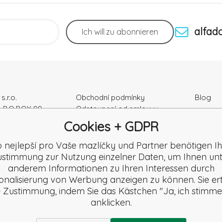
alfad
Ich will
zu abonnieren
s.r.o.
Obchodní podmínky
Blog
, P.O.BOX 99
Odstoupení od smlouvy
Podmínky ochrany osobních
Cookies + GDPR
ka
údajú
r Nr.: 52010180
Kontakty
o nejlepší pro Vaše mazlíčky und Partner benötigen Ih
K2120864328
Záruka a Reklamace
stimmung zur Nutzung einzelner Daten, um Ihnen un
Reklamační formulář
anderem Informationen zu Ihren Interessen durch
Beschwerde
onalisierung von Werbung anzeigen zu können. Sie ert
Rezension
e Zustimmung, indem Sie das Kästchen "Ja, ich stimme
anklicken.