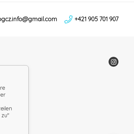
ogcz.info@gmail.com
+421 905 701 907
re
ter
eilen
 zu"