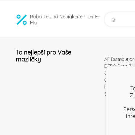
Rabatte und Neuigkeiten per E-
Mail
To nejlepší pro Vaše
mazlíčky
AF Distribution 
DEPO Brno 71 
600 10 Brno
Česká republi
Handelsregiste
T
Steuernum.: S
Zu
Pers
Ihr