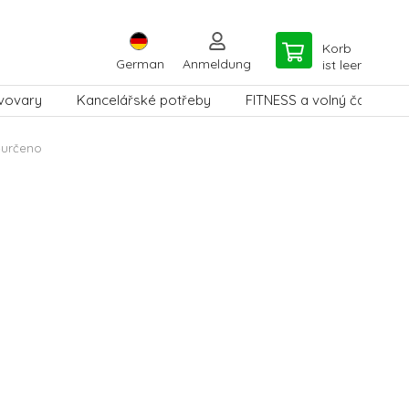
Korb
German
Anmeldung
ist leer
vovary
Kancelářské potřeby
FITNESS a volný čas
eurčeno