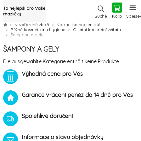
To nejlepší pro Vaše
mazlíčky
Korb
Speise
Suche
Nezařazené zboží
Kosmetika hygienická
Běžná kosmetika a hygiena
Ostatní konkrétní zvířata
Šampony a gely
ŠAMPONY A GELY
Die ausgewählte Kategorie enthält keine Produkte
Výhodná cena pro Vás
Garance vrácení peněz do 14 dnů pro Vás
Spolehlivé doručení
Informace o stavu objednávky