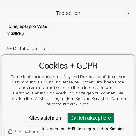
Textseiten
To nejlepší pro Vaše
mazlíčky
AF Distribution s.r.o.
DEPO Brno 71 , P.O.BOX 99
600 10 Brno
Cookies + GDPR
Česká republika
Handelsregister Nr.: 52010180
To nejlepší pro Vaše mazlíčky und Partner benötigen Ihre
Zustimmung zur Nutzung einzelner Daten, um Ihnen unter
Steuernum.: SK2120864328
anderem Informationen zu Ihren Interessen durch
Personalisierung von Werbung anzeigen zu können. Sie
erteilen Ihre Zustimmung, indem Sie das Kästchen "Ja, ich
stimme zu" anklicken.
Copyright © 2026 AF Distribution s.r.o.
Alles ablehnen
Ja, ich akzeptiere
Alle Rechte vorbehalten.
Poradíme s výběrem krmiva
Detaillierte Einstellungen mit Erläuterungen finden Sie hier
Eshops & webseiten
BINARGON.cz
-
Lageplan
Privatsphäre