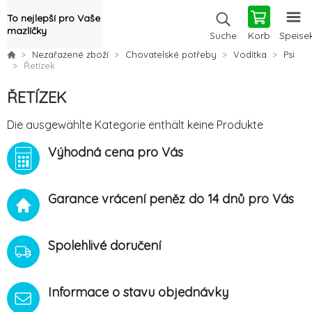
To nejlepší pro Vaše
mazlíčky
Korb
Speise
Suche
Nezařazené zboží
Chovatelské potřeby
Vodítka
Psi
Řetízek
ŘETÍZEK
Die ausgewählte Kategorie enthält keine Produkte
Výhodná cena pro Vás
Garance vrácení peněz do 14 dnů pro Vás
Spolehlivé doručení
Informace o stavu objednávky