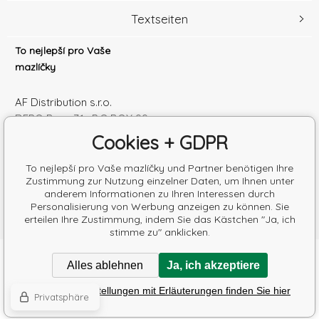
Textseiten
To nejlepší pro Vaše
mazlíčky
AF Distribution s.r.o.
DEPO Brno 71 , P.O.BOX 99
600 10 Brno
Cookies + GDPR
Česká republika
Handelsregister Nr.: 52010180
To nejlepší pro Vaše mazlíčky und Partner benötigen Ihre
Zustimmung zur Nutzung einzelner Daten, um Ihnen unter
Steuernum.: SK2120864328
anderem Informationen zu Ihren Interessen durch
Personalisierung von Werbung anzeigen zu können. Sie
erteilen Ihre Zustimmung, indem Sie das Kästchen "Ja, ich
stimme zu" anklicken.
Copyright © 2026 AF Distribution s.r.o.
Alles ablehnen
Ja, ich akzeptiere
Alle Rechte vorbehalten.
Poradíme s výběrem krmiva
Detaillierte Einstellungen mit Erläuterungen finden Sie hier
Eshops & webseiten
BINARGON.cz
-
Lageplan
Privatsphäre