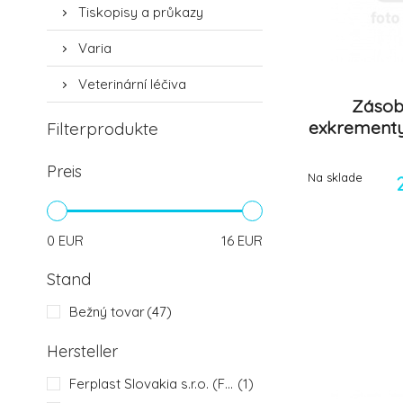
Tiskopisy a průkazy
Varia
Veterinární léčiva
Zásob
exkrement
Filterprodukte
Preis
Na sklade
0
EUR
16
EUR
Stand
Bežný tovar
(47)
Hersteller
Ferplast Slovakia s.r.o. (FP)
(1)