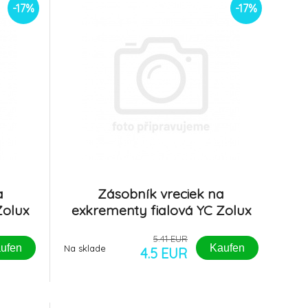
-17%
-17%
a
Zásobník vreciek na
Zolux
exkrementy fialová YC Zolux
5.41 EUR
ufen
Kaufen
Na sklade
4.5 EUR