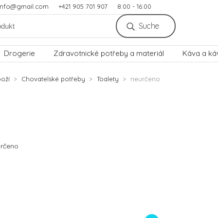
.info@gmail.com
+421 905 701 907
8:00 - 16:00
Suche
Drogerie
Zdravotnické potřeby a materiál
Káva a ká
oží
Chovatelské potřeby
Toalety
neurčeno
rčeno