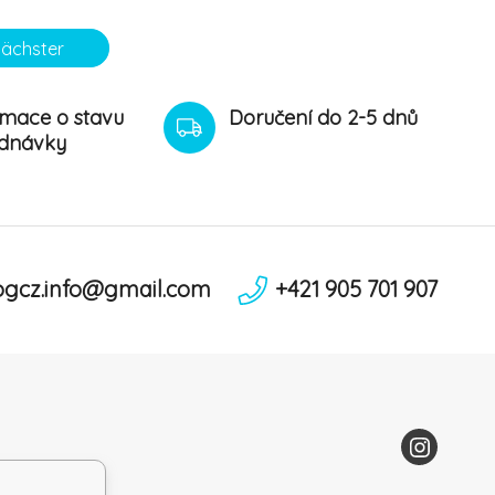
ächster
rmace o stavu
Doručení do 2-5 dnů
dnávky
ogcz.info@gmail.com
+421 905 701 907