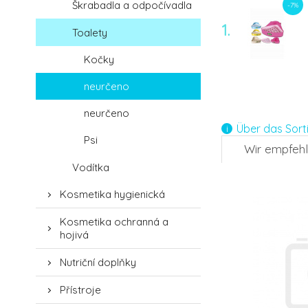
Škrabadla a odpočívadla
-7%
1.
Toalety
Kočky
-7%
neurčeno
4.
neurčeno
Über das Sort
Psi
Wir empfeh
-7%
Vodítka
7.
Kosmetika hygienická
Kosmetika ochranná a
hojivá
Nutriční doplňky
Přístroje