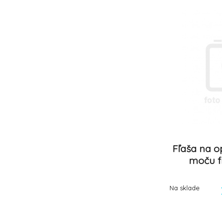
Fľaša na o
moču f
Na sklade