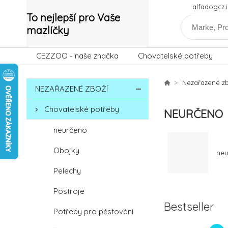
alfadogcz
To nejlepší pro Vaše
mazlíčky
CEZZOO - naše značka
Chovatelské potřeby
Nezařazené zb
NEZAŘAZENÉ ZBOŽÍ
Chovatelské potřeby
NEURČENO
neurčeno
Obojky
neu
Pelechy
Postroje
Bestseller
Potřeby pro pěstování