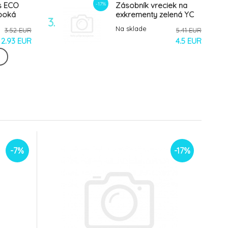
-17%
s ECO
Zásobník vreciek na
uboká
exkrementy zelená YC
3.
Zolux
Na sklade
3.52 EUR
5.41 EUR
2.93 EUR
4.5 EUR
-17%
 toalet
Držiak sáčkov na
olux
exkrementy s karab. tm.
6.
modrá YC Zolux
Na sklade
2.95 EUR
2.57 EUR
2.45 EUR
2.13 EUR
-30%
Fľaša na oplachovanie
ks
psej moče
9.
tmavomodrá YC Zolux
Na sklade
2.2 EUR
5.01 EUR
-7%
-17%
1.76 EUR
3.51 EUR