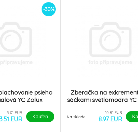
-30%
plachovanie psieho
Zberačka na exkrement
ialová YC Zolux
sáčkami svetlomodrá YC
5.01 EUR
10.81 EUR
Kaufen
Ka
Na sklade
3.51 EUR
8.97 EUR