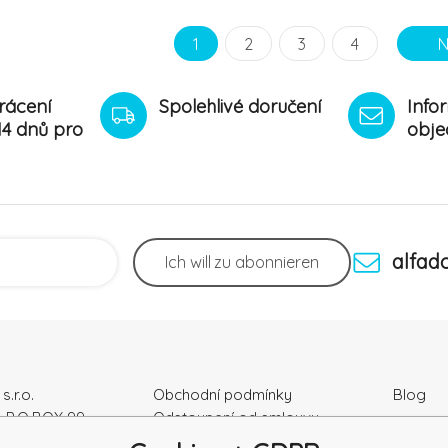
1
2
3
4
N
rácení
Spolehlivé doručení
Info
14 dnů pro
obje
alfad
Ich will
zu abonnieren
s.r.o.
Obchodní podmínky
Blog
, P.O.BOX 99
Odstoupení od smlouvy
Podmínky ochrany osobních