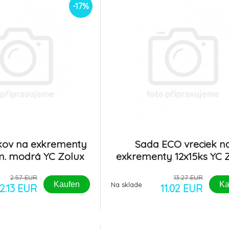
-17%
čkov na exkrementy
Sada ECO vreciek n
tm. modrá YC Zolux
exkrementy 12x15ks YC 
2.57 EUR
13.27 EUR
Kaufen
Ka
Na sklade
2.13 EUR
11.02 EUR