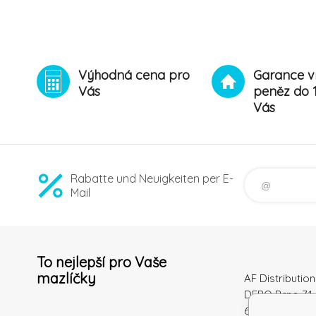
Výhodná cena pro
Garance v
Vás
peněz do 
Vás
Rabatte und Neuigkeiten per E-
Mail
To nejlepší pro Vaše
mazlíčky
AF Distribution 
DEPO Brno 71 
600 10 Brno