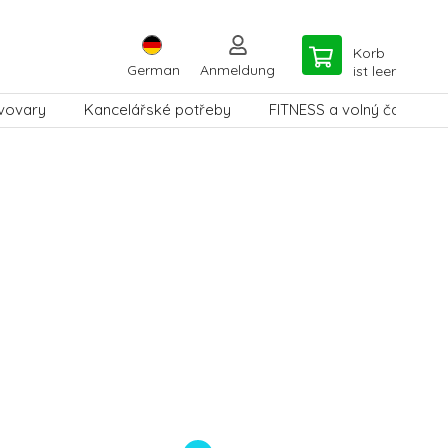
Korb
German
Anmeldung
ist leer
vovary
Kancelářské potřeby
FITNESS a volný čas