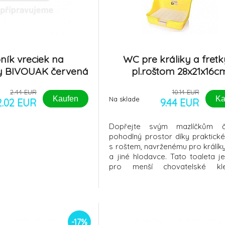
ník vreciek na
WC pre králiky a fretk
y BIVOUAK červená
pl.roštom 28x21x16c
Zolux
2.44 EUR
10.14 EUR
Kaufen
Ka
Na sklade
2.02 EUR
9.44 EUR
Dopřejte svým mazlíčkům č
pohodlný prostor díky praktic
s roštem, navrženému pro králíky
a jiné hlodavce. Tato toaleta je
pro menší chovatelské k
umožňuje zvířátkům hygi
prostředí bez přímého kont
znečištěnou podestýlkou.Ro
28x21x16 cm – ideální velikost 
hlodavce a králíky, sk
-17%