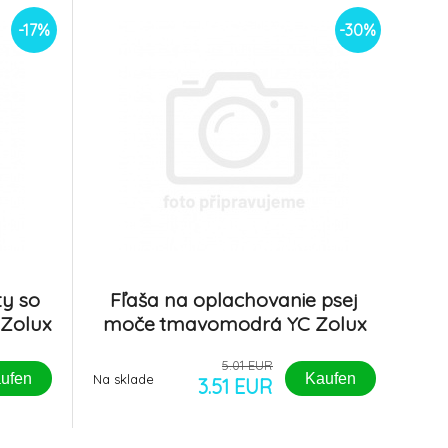
-17%
-30%
y so
Fľaša na oplachovanie psej
 Zolux
moče tmavomodrá YC Zolux
5.01 EUR
ufen
Kaufen
Na sklade
3.51 EUR