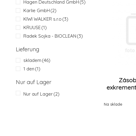
Hagen Deutschland GmbH
(5)
Karlie GmbH
(2)
KIWI WALKER s.r.o
(3)
KRUUSE
(1)
Radek Sojka - BIOCLEAN
(3)
ROBI AG
(1)
Lieferung
Tommi CZ s.r.o.
(7)
skladem
(46)
Zolux S.A.S.
(24)
1 den
(1)
Zásob
Nur auf Lager
exkremen
Nur auf Lager
(2)
Na sklade