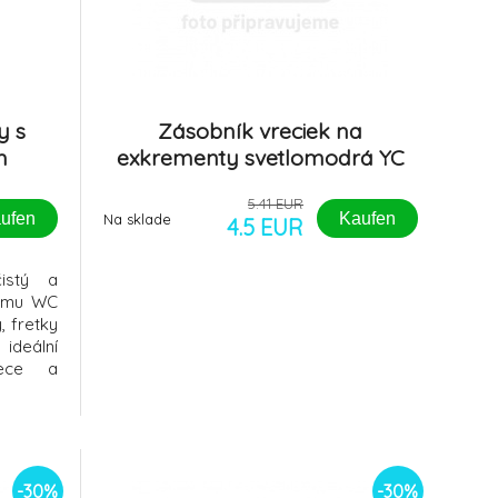
y s
Zásobník vreciek na
m
exkrementy svetlomodrá YC
Zolux
5.41 EUR
ufen
Kaufen
Na sklade
4.5 EUR
istý a
kému WC
, fretky
 ideální
lece a
enické
aktu se
změry:
pro malé
-30%
-30%