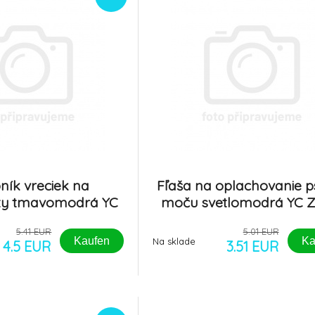
ník vreciek na
Fľaša na oplachovanie p
ty tmavomodrá YC
moču svetlomodrá YC Z
Zolux
5.41 EUR
5.01 EUR
Kaufen
Ka
Na sklade
4.5 EUR
3.51 EUR