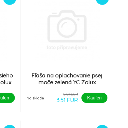
sieho
Fľaša na oplachovanie psej
olux
moče zelená YC Zolux
5.01 EUR
ufen
Kaufen
Na sklade
3.51 EUR