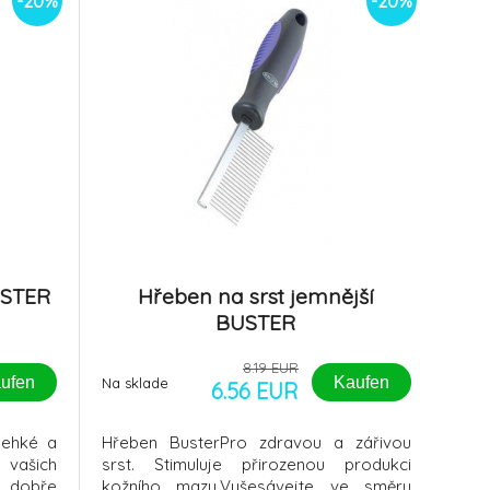
-20%
-20%
USTER
Hřeben na srst jemnější
BUSTER
8.19 EUR
ufen
Kaufen
Na sklade
6.56 EUR
lehké a
Hřeben BusterPro zdravou a zářivou
ašich
srst. Stimuluje přirozenou produkci
i dobře
kožního mazu.Vyšesávejte ve směru