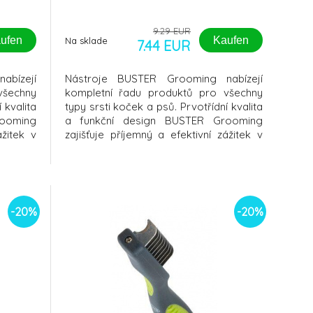
9.29 EUR
ufen
Kaufen
Na sklade
7.44 EUR
abízejí
Nástroje BUSTER Grooming nabízejí
všechny
kompletní řadu produktů pro všechny
 kvalita
typy srsti koček a psů. Prvotřídní kvalita
ooming
a funkční design BUSTER Grooming
ážitek v
zajišťuje příjemný a efektivní zážitek v
ní hrábě
každé fázi péče.
-20%
-20%