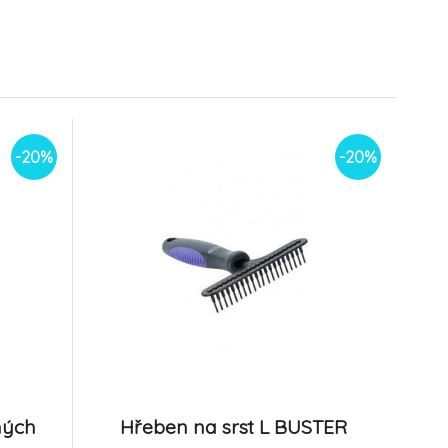
a kočky
oboustranná
6.
vyčesávací 2v1 pro psy
Na sklade
12.64 EUR
10.89 EUR
Zolux
11.11 EUR
9.04 EUR
-20%
 ANAH
Hřeben vyčesávací
pro psy
Deshedder 6,5cm M
9.
BUSTER
Na sklade
4.65 EUR
23.09 EUR
-20%
-20%
3.86 EUR
18.47 EUR
hých
Hřeben na srst L BUSTER