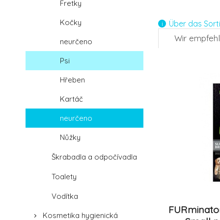
Fretky
4.
Kočky
Über das Sort
Wir empfeh
neurčeno
-17%
Psi
7.
Hřeben
Kartáč
neurčeno
Nůžky
Škrabadla a odpočívadla
Toalety
Vodítka
FURminator
Kosmetika hygienická