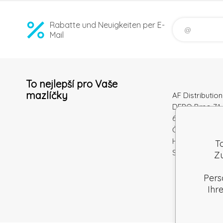
Rabatte und Neuigkeiten per E-
Mail
To nejlepší pro Vaše
mazlíčky
AF Distribution 
DEPO Brno 71 
600 10 Brno
Česká republi
Handelsregiste
T
Steuernum.: S
Zu
Pers
Ihr