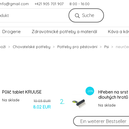
.info@gmail.com
+421 905 701 907
8:00 - 16:00
Suche
Drogerie
Zdravotnické potřeby a materiál
Káva a ká
oží
Chovatelské potřeby
Potřeby pro pěstování
Psi
neurče
-20%
Půlič tablet KRUUSE
Hřeben na srst 
dlouhých hrot
Na sklade
2.
10.03 EUR
Na sklade
8.02 EUR
Ein weiterer Bestseller
-12%
FURminator kefa Slicker
FURminator hř