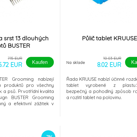
 srst 13 dlouhých
Půlič tablet KRUUS
otů BUSTER
7.15 EUR
10.03 EUR
Kaufen
Ka
Na sklade
5.72 EUR
8.02 EUR
TER Grooming nabízejí
Řada KRUUSE nabízí účinné rozd
u produktů pro všechny
tablet vyrobené z plastu.S
k a psů. Prvotřídní kvalita
bezpečný a pohodlný způsob ro
sign BUSTER Grooming
a rozlití tablet na polovinu.
mný a efektivní zážitek v
éče. BUSTER Flexibilní
odsadu - Odstraňuje
py podsady bez poškození