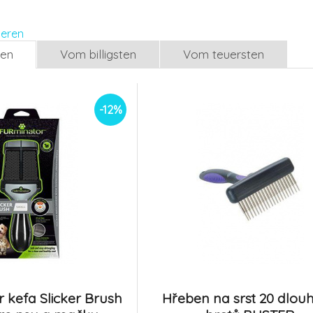
Brush Small pre psy a
Rake pro psy 
5.
mačky
Na sklade
Na sklade
15.04 EUR
ieren
13.23 EUR
len
Vom billigsten
Vom teuersten
-17%
Váleček lepivý na zvířecí
Váleček lepivý
chlupy ANAH pro psy
náhradní listy 
8.
Zolux
Zolux
Na sklade
Na sklade
5.81 EUR
-12%
4.82 EUR
 kefa Slicker Brush
Hřeben na srst 20 dlou