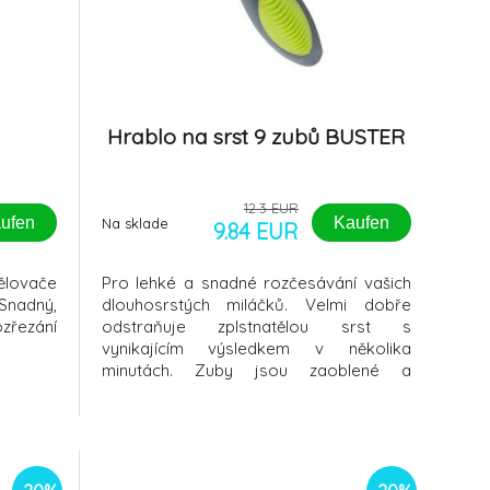
E
Hrablo na srst 9 zubů BUSTER
12.3 EUR
ufen
Kaufen
Na sklade
9.84 EUR
ělovače
Pro lehké a snadné rozčesávání vašich
nadný,
dlouhosrstých miláčků. Velmi dobře
zřezání
odstraňuje zplstnatělou srst s
vynikajícím výsledkem v několika
minutách. Zuby jsou zaoblené a
nemohou zvíře zranit. Protiskluzová
rukojeť skvěle padne do ruky a
neprotáčí se.