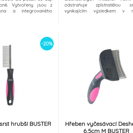
oně. Vytvořeny jsou z
odstraňuje zplstnatělou 
kna a integrovaného
vynikajícím výsledkem v ně
tříbra. Použitím této
minutách. Zuby jsou zaob
íte nejen očištění Vašeho
nemohou zvíře zranit. Protis
le také poskytujete
rukojeť skvěle padne do 
í ošetření. K dostání ve
neprotáčí se.
 L
-20%
srst hrubší BUSTER
Hřeben vyčesávací Desh
6,5cm M BUSTER