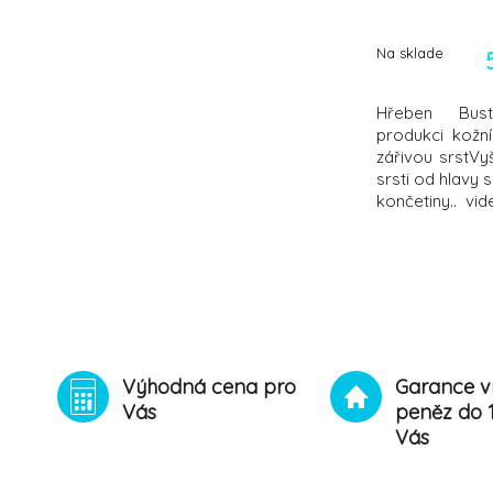
Na sklade
Hřeben Buste
produkci kožn
zářivou srstVy
srsti od hlavy
končetiny.. vi
Výhodná cena pro
Garance v
Vás
peněz do 
Vás