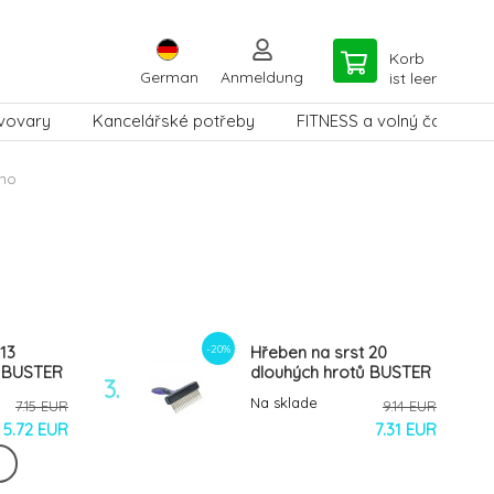
Korb
German
Anmeldung
ist leer
vovary
Kancelářské potřeby
FITNESS a volný čas
no
-20%
13
Hřeben na srst 20
ů BUSTER
dlouhých hrotů BUSTER
3.
Na sklade
7.15 EUR
9.14 EUR
5.72 EUR
7.31 EUR
-17%
eben
Rukavice ANAH