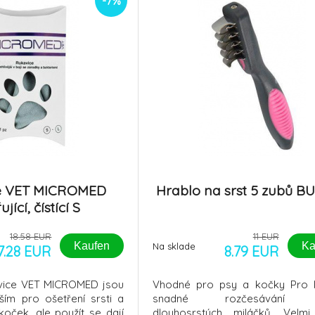
-7%
e VET MICROMED
Hrablo na srst 5 zubů B
ující, čístící S
18.58 EUR
11 EUR
Kaufen
Ka
Na sklade
7.28 EUR
8.79 EUR
kavice VET MICROMED jsou
Vhodné pro psy a kočky Pro 
ším pro ošetření srsti a
snadné rozčesávání v
oček, ale použít se dají
dlouhosrstých miláčků. Velm