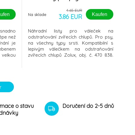
4.65 EUR
ufen
Kaufen
Na sklade
3.86 EUR
snadno
Náhradní listy pro váleček na
lépe než
odstraňování zvířecích chlupů. Pro psy,
nání je
na všechny typy srsti. Kompatibilní s
ebenem
lepivým válečkem na odstraňování
 velkou
zvířecích chlupů Zolux, obj. č. 470 838.
, než se
Rychle a snadno odstraňuje zvířecí ch
odlahu,
USTER
y druhy
r
rmace o stavu
Doručení do 2-5 dnů
dnávky