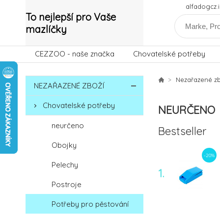
alfadogcz
To nejlepší pro Vaše
mazlíčky
CEZZOO - naše značka
Chovatelské potřeby
Nezařazené zb
NEZAŘAZENÉ ZBOŽÍ
Chovatelské potřeby
NEURČENO
neurčeno
Bestseller
Obojky
-20%
Pelechy
1.
Postroje
Potřeby pro pěstování
-12%