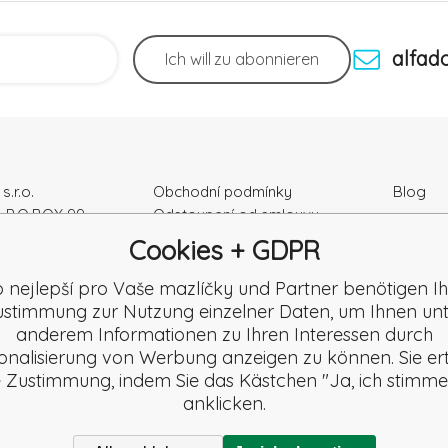
alfad
Ich will
zu abonnieren
s.r.o.
Obchodní podmínky
Blog
, P.O.BOX 99
Odstoupení od smlouvy
Podmínky ochrany osobních
Cookies + GDPR
ka
údajú
r Nr.: 52010180
Kontakty
o nejlepší pro Vaše mazlíčky und Partner benötigen Ih
K2120864328
Záruka a Reklamace
stimmung zur Nutzung einzelner Daten, um Ihnen un
Reklamační formulář
anderem Informationen zu Ihren Interessen durch
Beschwerde
onalisierung von Werbung anzeigen zu können. Sie ert
Rezension
e Zustimmung, indem Sie das Kästchen "Ja, ich stimme
anklicken.