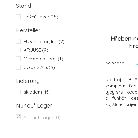
Stand
Bežný tovar
(15)
Hersteller
Hřeben na
FURminator, Inc.
(2)
hr
KRUUSE
(9)
Micromed - Vet
(1)
Na sklade
Zolux S.A.S.
(3)
Nástroje BUS
Lieferung
kompletní řad
skladem
(15)
typy srsti koče
a funkční de
zajišťuje příje
Nur auf Lager
každé fázi p
hřeben na p
Nur auf Lager
(0)
uvolněné chlu
krycí srsti