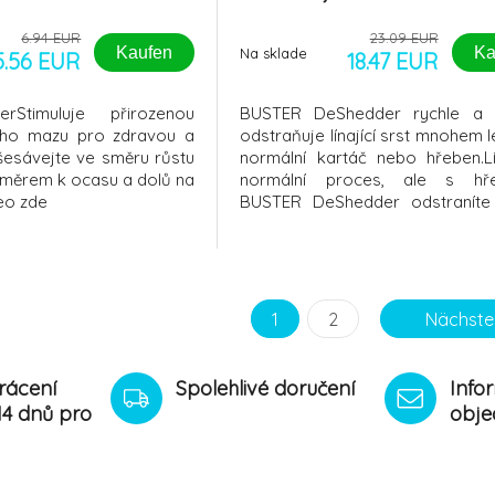
6.94 EUR
23.09 EUR
Kaufen
Ka
Na sklade
5.56 EUR
18.47 EUR
rStimuluje přirozenou
BUSTER DeShedder rychle a 
ího mazu pro zdravou a
odstraňuje línající srst mnohem 
šesávejte ve směru růstu
normální kartáč nebo hřeben.Lí
 směrem k ocasu a dolů na
normální proces, ale s hř
deo zde
BUSTER DeShedder odstraníte
část srsti vašeho mazlíčka dříve
přilepí na vaše oblečení, p
pohovku a podobně.B
DeShedder lze použít pro všechn
srsti. Univerzální hř
1
2
Nächste
rácení
Spolehlivé doručení
Info
14 dnů pro
obje