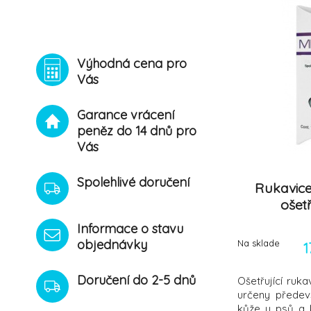
Výhodná cena pro
Vás
Garance vrácení
peněz do 14 dnů pro
Vás
Spolehlivé doručení
Rukavic
ošetř
Informace o stavu
objednávky
Na sklade
1
Doručení do 2-5 dnů
Ošetřující ru
určeny předev
kůže u psů a k