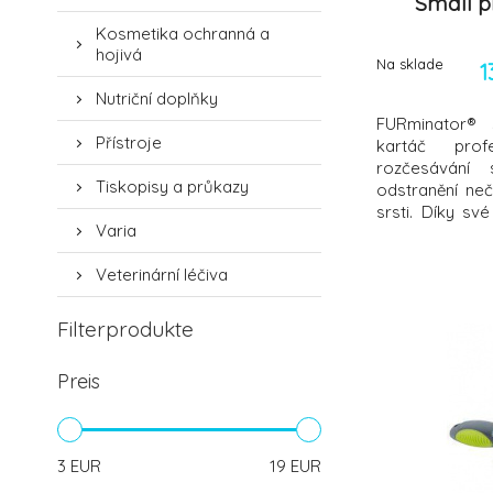
Small p
Kosmetika ochranná a
hojivá
Na sklade
1
Nutriční doplňky
FURminator® 
Přístroje
kartáč profe
rozčesávání 
Tiskopisy a průkazy
odstranění ne
srsti. Díky své
Varia
pro kočky, m
může pou
Veterinární léčiva
koťat. Oboustr
čepy z nerezo
odstranit nepo
Filterprodukte
Preis
3
EUR
19
EUR