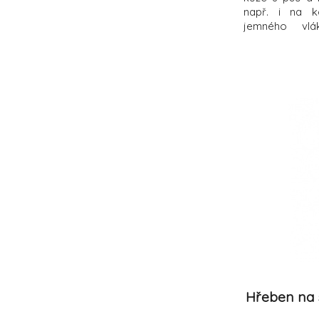
např. i na k
jemného vlá
koloidního s
rukavice docíl
zvířete, a
antibakteriáln
velikostech S a
Hřeben na 