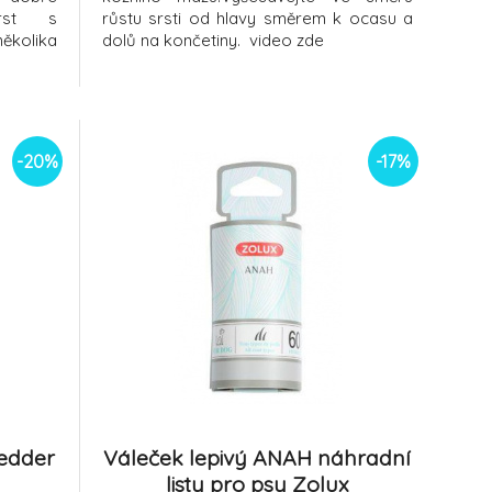
srst s
růstu srsti od hlavy směrem k ocasu a
kolika
dolů na končetiny. video zde
lené a
kluzová
ruky a
-20%
-17%
edder
Váleček lepivý ANAH náhradní
listy pro psy Zolux