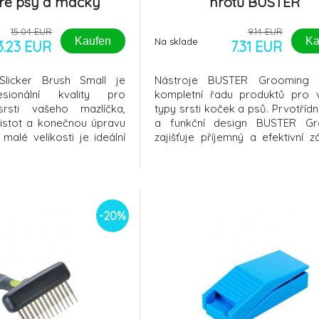
re psy a mačky
hrotů BUSTER
15.04 EUR
9.14 EUR
Kaufen
Ka
Na sklade
3.23 EUR
7.31 EUR
Slicker Brush Small je
Nástroje BUSTER Grooming n
sionální kvality pro
kompletní řadu produktů pro 
srsti vašeho mazlíčka,
typy srsti koček a psů. Prvotřídní
čistot a konečnou úpravu
a funkční design BUSTER Gr
 malé velikosti je ideální
zajišťuje příjemný a efektivní z
alé psy a dokonce se
každé fázi péče. BUSTER Flexibil
žít u štěňat a
na podsadu
anný kartáč má zakřivené
vé oceli které pomáhají
ddajné zacu
-20%