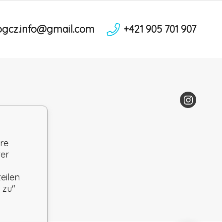
ogcz.info@gmail.com
+421 905 701 907
re
ter
eilen
 zu"