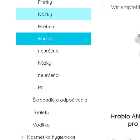
Fretky
Wir empfeh
Kočky
Hřeben
Kartáč
neurčeno
Nůžky
neurčeno
Psi
Škrabadla a odpočívadla
Toalety
Hrablo AN
pro
Vodítka
Kosmetika hygienická