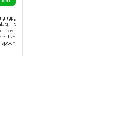
ufen
ny typy
hlupy a
lo nové
ktivní
 spodní
ou srst.