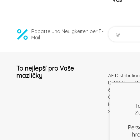
Rabatte und Neuigkeiten per E-
Mail
To nejlepší pro Vaše
mazlíčky
AF Distribution 
DEPO Brno 71 
600 10 Brno
Česká republi
Handelsregiste
T
Steuernum.: S
Zu
Pers
Ihr