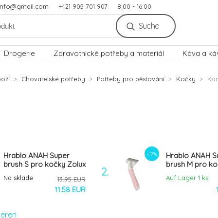
.info@gmail.com
+421 905 701 907
8:00 - 16:00
Suche
Drogerie
Zdravotnické potřeby a materiál
Káva a ká
oží
Chovatelské potřeby
Potřeby pro pěstování
Kočky
Kar
-17%
Hrablo ANAH Super
Hrablo ANAH S
brush S pro kočky Zolux
brush M pro k
2.
Zolux
Na sklade
Auf Lager 1
ks
13.95 EUR
11.58 EUR
ieren