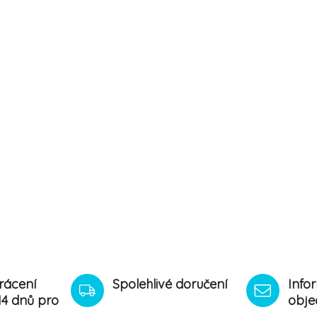
rácení
Spolehlivé doručení
Info
14 dnů pro
obje