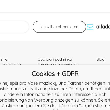
alfad
Ich will
zu abonnieren
s.r.o.
Obchodní podmínky
Blog
, P.O.BOX 99
Odstoupení od smlouvy
Podmínky ochrany osobních
Cookies + GDPR
ka
údajú
r Nr.: 52010180
Kontakty
o nejlepší pro Vaše mazlíčky und Partner benötigen Ih
K2120864328
Záruka a Reklamace
stimmung zur Nutzung einzelner Daten, um Ihnen un
Reklamační formulář
anderem Informationen zu Ihren Interessen durch
Beschwerde
onalisierung von Werbung anzeigen zu können. Sie ert
Rezension
e Zustimmung, indem Sie das Kästchen "Ja, ich stimme