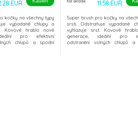
Kaufen
Ka
Na sklade
2.28 EUR
11.58 EUR
ro kočky na všechny typy
Super brush pro kočky na všech
ňuje vypadané chlupy a
srsti. Odstraňuje vypadané c
st. Kovové hrablo nové
vyhlazuje srst. Kovové hrab
deální pro efektivní
generace, ideální pro efe
olných chlupů a spodní
odstranění volných chlupů a
ro dokonale hladkou srst.
vrstvy srsti, pro dokonale hladk
, suché a nez
Použití na čisté, suché a nez