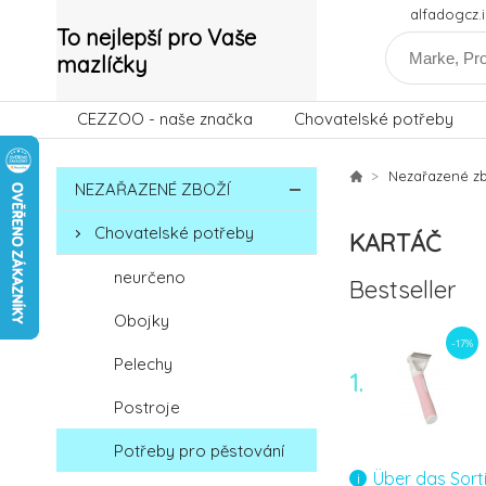
alfadogcz
To nejlepší pro Vaše
mazlíčky
CEZZOO - naše značka
Chovatelské potřeby
Nezařazené zb
NEZAŘAZENÉ ZBOŽÍ
Chovatelské potřeby
KARTÁČ
neurčeno
Bestseller
Obojky
-17%
Pelechy
1.
Postroje
Potřeby pro pěstování
Über das Sort