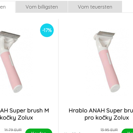
len
Vom billigsten
Vom teuersten
-17%
AH Super brush M
Hrablo ANAH Super bru
 kočky Zolux
pro kočky Zolux
14.79 EUR
13.95 EUR