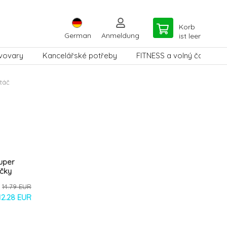
Korb
German
Anmeldung
ist leer
vovary
Kancelářské potřeby
FITNESS a volný čas
táč
uper
očky
14.79 EUR
12.28 EUR