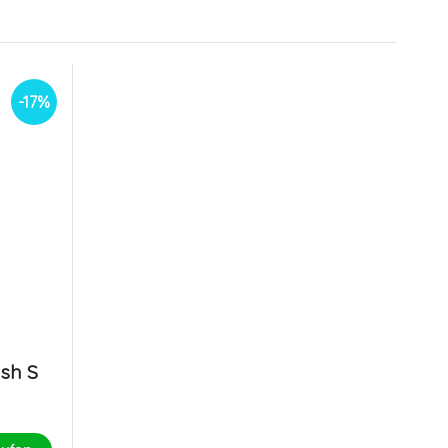
-17%
sh S