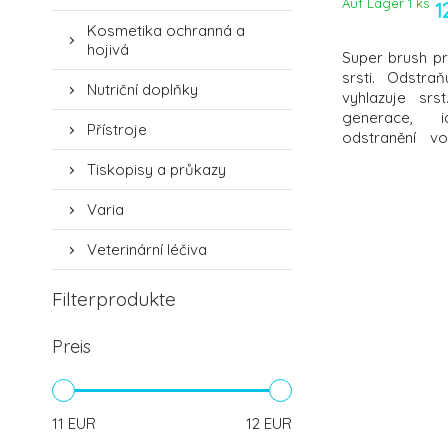
Auf Lager 1
ks
1
Kosmetika ochranná a
hojivá
Super brush p
srsti. Odstra
Nutriční doplňky
vyhlazuje sr
generace, i
Přístroje
odstranění v
vrstvy srsti, p
Tiskopisy a průkazy
Použití na čisté
Varia
Veterinární léčiva
Filterprodukte
Preis
11
EUR
12
EUR