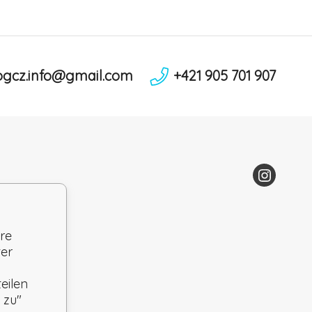
ogcz.info@gmail.com
+421 905 701 907
re
ter
eilen
 zu"