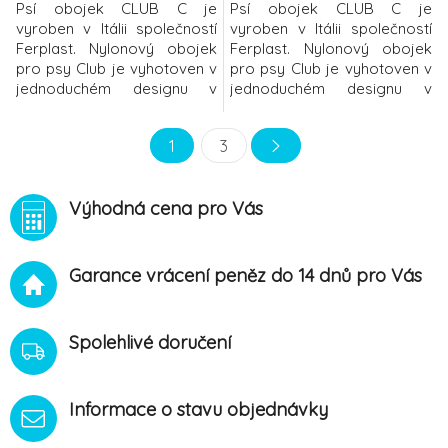
Psí obojek CLUB C je
Psí obojek CLUB C je
vyroben v Itálii společností
vyroben v Itálii společností
Ferplast. Nylonový obojek
Ferplast. Nylonový obojek
pro psy Club je vyhotoven v
pro psy Club je vyhotoven v
jednoduchém designu v
jednoduchém designu v
jednobarevném provedení.
jednobarevném provedení.
Díky regulační plastové
Díky regulační plastové
1
3
přezce je možné obojek
přezce je možné obojek
nastavit tak, aby pohodlně
nastavit tak, aby pohodlně
seděl každému psímu jedinci
seděl každému psímu jedinci
Výhodná cena pro Vás
(délka nastavení dané
(délka nastavení dané
velikosti viz velikostní
velikosti viz velikostní
tabulka). Součástí obojku je
tabulka). Součástí obojku je
D-kroužek,
D-kroužek,
Garance vrácení peněz do 14 dnů pro Vás
Spolehlivé doručení
Informace o stavu objednávky