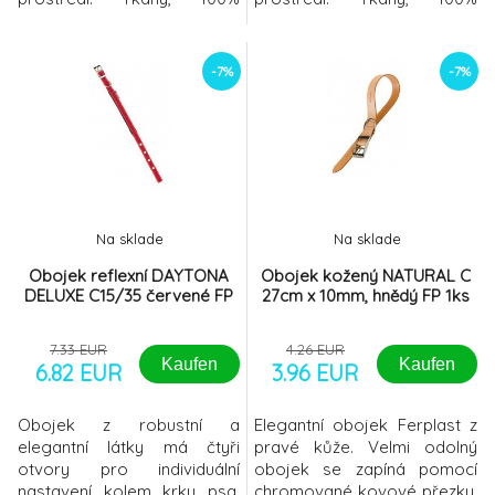
recyklovaný polyesterový
recyklovaný polyesterový
obojek, který je lehký a
obojek, který je lehký a
pevný,poskytuje Vašemu
pevný,poskytuje Vašemu
-7%
-7%
psovi i Vám pohodlí a
psovi i Vám pohodlí a
komfort. Obojek je
komfort. Obojek je
voděodolný s pohodlným
voděodolný s pohodlným
neoprenovým polstrováním.
neoprenovým polstrováním.
Polostahovací obojek
Polostahovací obojek
zajišťuje pohodlíkolem krku
zajišťuje pohodlíkolem krku
psa a
psa a
Na sklade
Na sklade
Obojek reflexní DAYTONA
Obojek kožený NATURAL C
DELUXE C15/35 červené FP
27cm x 10mm, hnědý FP 1ks
7.33 EUR
4.26 EUR
Kaufen
Kaufen
6.82 EUR
3.96 EUR
Obojek z robustní a
Elegantní obojek Ferplast z
elegantní látky má čtyři
pravé kůže. Velmi odolný
otvory pro individuální
obojek se zapíná pomocí
nastavení kolem krku psa.
chromované kovové přezky.