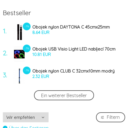
Bestseller
Obojek nylon DAYTONA C 45cmx25mm
-7%
1.
černý FP 1ks
8.64 EUR
Obojek USB Visio Light LED nabíjecí 70cm
-7%
2.
modrý KAR
10.81 EUR
Obojek nylon CLUB C 32cmx10mm modrý
-7%
3.
FP 1ks
2.32 EUR
Obojek DOG FANTASY světelný USB
-7%
Ein weiterer Bestseller
4.
růžový 45cm 1ks
8.19 EUR
Obojek nylon CLUB C 32cmx10mm
-7%
Filtern
5.
červený FP 1ks
2.32 EUR