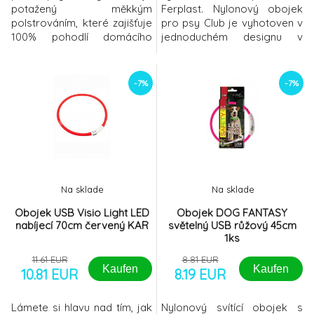
potažený měkkým
Ferplast. Nylonový obojek
polstrováním, které zajišťuje
pro psy Club je vyhotoven v
100% pohodlí domácího
jednoduchém designu v
mazlíčka a nikterak ho
jednobarevném provedení.
neomezuje v pohybu. Díky 4
Díky regulační plastové
regulačním otvorům lze
přezce je možné obojek
-7%
-7%
obojek nastavit tak, aby
nastavit tak, aby pohodlně
seděl každému pejskovi
seděl každému psímu jedinci
(délka nastavení dané
(délka nastavení dané
velikosti viz velikostní
velikosti viz velikostní
tabulka). Součástí obojku je
tabulka). Součástí obojku je
D-kroužek, který slouží k
D-kroužek,
upev
Na sklade
Na sklade
Obojek USB Visio Light LED
Obojek DOG FANTASY
nabíjecí 70cm červený KAR
světelný USB růžový 45cm
1ks
11.61 EUR
8.81 EUR
Kaufen
Kaufen
10.81 EUR
8.19 EUR
Lámete si hlavu nad tím, jak
Nylonový svítící obojek s