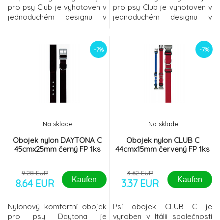
pro psy Club je vyhotoven v
pro psy Club je vyhotoven v
jednoduchém designu v
jednoduchém designu v
jednobarevném provedení.
jednobarevném provedení.
Díky regulační plastové
Díky regulační plastové
přezce je možné obojek
přezce je možné obojek
-7%
-7%
nastavit tak, aby pohodlně
nastavit tak, aby pohodlně
seděl každému psímu jedinci
seděl každému psímu jedinci
(délka nastavení dané
(délka nastavení dané
velikosti viz velikostní
velikosti viz velikostní
tabulka). Součástí obojku je
tabulka). Součástí obojku je
D-kroužek,
D-kroužek,
Na sklade
Na sklade
Obojek nylon DAYTONA C
Obojek nylon CLUB C
45cmx25mm černý FP 1ks
44cmx15mm červený FP 1ks
9.28 EUR
3.62 EUR
Kaufen
Kaufen
8.64 EUR
3.37 EUR
Nylonový komfortní obojek
Psí obojek CLUB C je
pro psy Daytona je
vyroben v Itálii společností