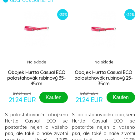
Über das Sortieren
Obojek USB Visio Light LED nabíjecí 70cm
-7%
6.
-25%
-25%
červený KAR
10.81 EUR
Obojek reflexní DAYTONA DELUXE C15/35
-7%
7.
červené FP
6.82 EUR
Obojek Hurtta Casual ECO polostahovák
-25%
8.
Na sklade
Na sklade
rubínový 25-35cm
21.24 EUR
Obojek Hurtta Casual ECO
Obojek Hurtta Casual ECO
polostahovák rubínový 35-
polostahovák rubínový 25-
Obojek pryžový EVOLUTION C16/32cm
-7%
45cm
35cm
9.
oranžový FP
9.04 EUR
28.31 EUR
28.31 EUR
Kaufen
Kaufen
21.24 EUR
21.24 EUR
S polostahovacím obojkem
S polostahovacím obojkem
Hurtta Casual ECO se
Hurtta Casual ECO se
postaráte nejen o vašeho
postaráte nejen o vašeho
psa, ale také o naše životní
psa, ale také o naše životní
prostředí. Tkaný, 100%
prostředí. Tkaný, 100%