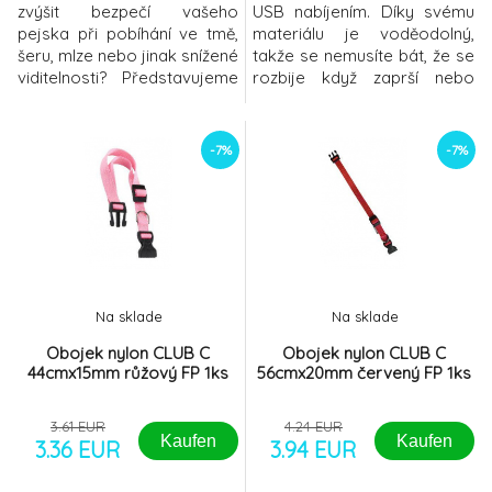
zvýšit bezpečí vašeho
USB nabíjením. Díky svému
pejska při pobíhání ve tmě,
materiálu je voděodolný,
šeru, mlze nebo jinak snížené
takže se nemusíte bát, že se
viditelnosti? Představujeme
rozbije když zaprší nebo
Vám speciální reflexní
když se Váš pes nějak jinak
obojek Karlie Visio Light,
namočí. Svítící nebo reflexní
který v sobě skrývá LED
obojky jsou velice praktické,
-7%
-7%
diody, které jen tak ve tmě
protože svého miláčka
nepřehlédnete. Díky diodám
můžete vidět i za horších
vydává obojek výrazné
viditelných podmínek. Zvýší
červené světlo, které může
se tím jeho bezpečnost a vy
blikat nebo nepřetržitě
nemusíte být
Na sklade
Na sklade
Obojek nylon CLUB C
Obojek nylon CLUB C
44cmx15mm růžový FP 1ks
56cmx20mm červený FP 1ks
3.61 EUR
4.24 EUR
Kaufen
Kaufen
3.36 EUR
3.94 EUR