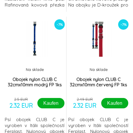
Rafinovaná kovová přezka
Na obojku je D-kroužek pro
je velmi elegantní. Díky
snadnému připojení vodítka
měkkému polstrování
(ideální kombinace s
vnitřního popruhu je obojek
vodítkem Natural
-7%
-7%
na nošení vysoce komfortní
G).jednoduchý elegantní
a psovi nikterak nepřekáží.
designpravá
Navíc je obojek vybaven
kůžechormovaná přezkaD-
reflexními švy, které nositele
kroužeknastavitelný
zviditelňují i za zhoršených
(otvory) Materiál: kůžeDélka
světelný
obojku: max 27 cmŠířka
popruhu: 1 cm
Na sklade
Na sklade
Obojek nylon CLUB C
Obojek nylon CLUB C
32cmx10mm modrý FP 1ks
32cmx10mm červený FP 1ks
2.5 EUR
2.49 EUR
Kaufen
Kaufen
2.32 EUR
2.32 EUR
Psí obojek CLUB C je
Psí obojek CLUB C je
vyroben v Itálii společností
vyroben v Itálii společností
Ferplast. Nylonový obojek
Ferplast. Nylonový obojek