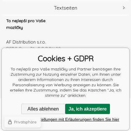
Textseiten
To nejlepší pro Vaše
mazlíčky
AF Distribution s.r.o.
DEPO Brno 71 , P.O.BOX 99
600 10 Brno
Cookies + GDPR
Česká republika
Handelsregister Nr.: 52010180
To nejlepší pro Vaše mazlíčky und Partner benötigen Ihre
Zustimmung zur Nutzung einzelner Daten, um Ihnen unter
Steuernum.: SK2120864328
anderem Informationen zu Ihren Interessen durch
Personalisierung von Werbung anzeigen zu können. Sie
erteilen Ihre Zustimmung, indem Sie das Kästchen "Ja, ich
stimme zu" anklicken.
Copyright © 2026 AF Distribution s.r.o.
Alles ablehnen
Ja, ich akzeptiere
Alle Rechte vorbehalten.
Poradíme s výběrem krmiva
Detaillierte Einstellungen mit Erläuterungen finden Sie hier
Eshops & webseiten
BINARGON.cz
-
Lageplan
Privatsphäre