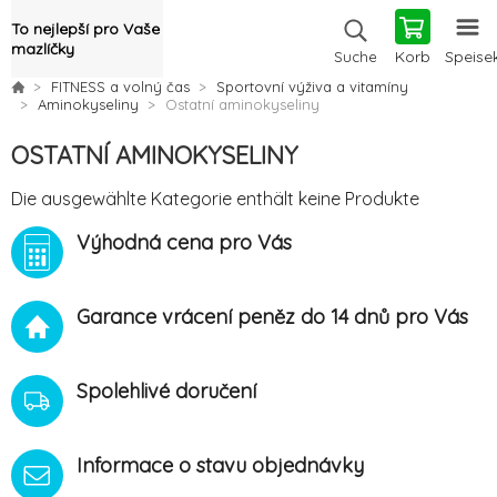
To nejlepší pro Vaše
mazlíčky
Korb
Speise
Suche
FITNESS a volný čas
Sportovní výživa a vitamíny
Aminokyseliny
Ostatní aminokyseliny
OSTATNÍ AMINOKYSELINY
Die ausgewählte Kategorie enthält keine Produkte
Výhodná cena pro Vás
Garance vrácení peněz do 14 dnů pro Vás
Spolehlivé doručení
Informace o stavu objednávky