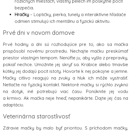
rozličných miestach, vlastný pelech im poskytne pocit
bezpečia.
Hračky
– Loptičky, pierka, tunely a interaktívne hľadače
odmien stimulujú ich mentálnu a fyzickú aktivitu.
Prvé dni v novom domove
Prvé hodiny a dni sú rozhodujúce pre to, ako sa mačka
prispôsobí novému prostrediu. Nechajte mačku preskúmať
priestor vlastným tempom. Nenúťte ju, aby vyšla z prepravky,
pokiaľ nechce. Umožnite jej skryť sa. Krabice alebo tmavšie
kútiky jej dodajú pocit istoty. Hovorte k nej pokojne a jemne.
Mačky citlivo reagujú na zvuky a hluk ich môže vystrašiť.
Netlačte na fyzický kontakt. Niektoré mačky si rýchlo zvyknú
na dotyk, iné potrebujú viac času. Ponúknite jej vodu
a krmivo. Ak mačka neje hneď, nepanikárte. Dajte jej čas na
adaptáciu.
Veterinárna starostlivosť
Zdravie mačky by malo byť prioritou. S príchodom mačky,