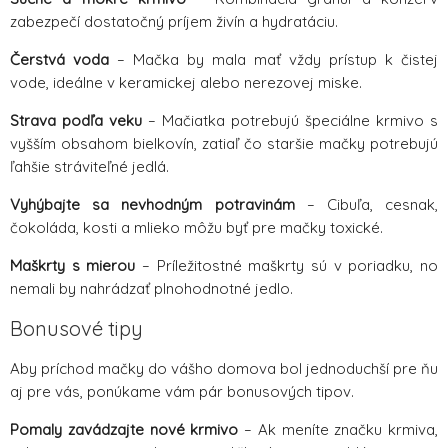
zabezpečí dostatočný príjem živín a hydratáciu.
Čerstvá voda
– Mačka by mala mať vždy prístup k čistej
vode, ideálne v keramickej alebo nerezovej miske.
Strava podľa veku
– Mačiatka potrebujú špeciálne krmivo s
vyšším obsahom bielkovín, zatiaľ čo staršie mačky potrebujú
ľahšie stráviteľné jedlá.
Vyhýbajte sa nevhodným potravinám
– Cibuľa, cesnak,
čokoláda, kosti a mlieko môžu byť pre mačky toxické.
Maškrty s mierou
– Príležitostné maškrty sú v poriadku, no
nemali by nahrádzať plnohodnotné jedlo.
Bonusové tipy
Aby príchod mačky do vášho domova bol jednoduchší pre ňu
aj pre vás, ponúkame vám pár bonusových tipov.
Pomaly zavádzajte nové krmivo
– Ak meníte značku krmiva,