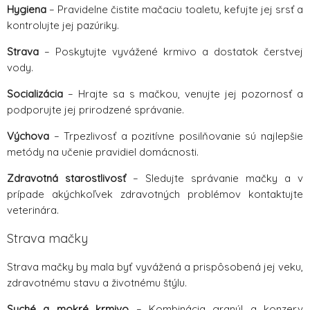
Hygiena
– Pravidelne čistite mačaciu toaletu, kefujte jej srsť a
kontrolujte jej pazúriky.
Strava
– Poskytujte vyvážené krmivo a dostatok čerstvej
vody.
Socializácia
– Hrajte sa s mačkou, venujte jej pozornosť a
podporujte jej prirodzené správanie.
Výchova
– Trpezlivosť a pozitívne posilňovanie sú najlepšie
metódy na učenie pravidiel domácnosti.
Zdravotná starostlivosť
– Sledujte správanie mačky a v
prípade akýchkoľvek zdravotných problémov kontaktujte
veterinára.
Strava mačky
Strava mačky by mala byť vyvážená a prispôsobená jej veku,
zdravotnému stavu a životnému štýlu.
Suché a mokré krmivo
– Kombinácia granúl a konzerv