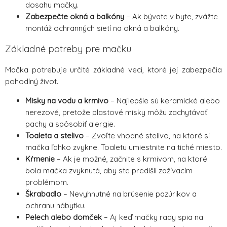
dosahu mačky.
Zabezpečte okná a balkóny
– Ak bývate v byte, zvážte
montáž ochranných sietí na okná a balkóny.
Základné potreby pre mačku
Mačka potrebuje určité základné veci, ktoré jej zabezpečia
pohodlný život.
Misky na vodu a krmivo
– Najlepšie sú keramické alebo
nerezové, pretože plastové misky môžu zachytávať
pachy a spôsobiť alergie.
Toaleta a stelivo
– Zvoľte vhodné stelivo, na ktoré si
mačka ľahko zvykne. Toaletu umiestnite na tiché miesto.
Kŕmenie
– Ak je možné, začnite s krmivom, na ktoré
bola mačka zvyknutá, aby ste predišli zažívacím
problémom.
Škrabadlo
– Nevyhnutné na brúsenie pazúrikov a
ochranu nábytku.
Pelech alebo domček
– Aj keď mačky rady spia na