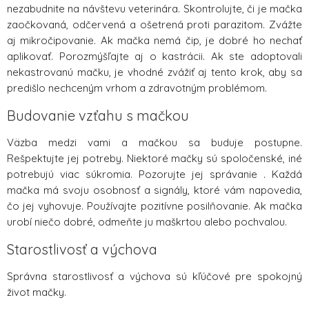
nezabudnite na návštevu veterinára. Skontrolujte, či je mačka
zaočkovaná, odčervená a ošetrená proti parazitom. Zvážte
aj mikročipovanie. Ak mačka nemá čip, je dobré ho nechať
aplikovať. Porozmýšľajte aj o kastrácii. Ak ste adoptovali
nekastrovanú mačku, je vhodné zvážiť aj tento krok, aby sa
predišlo nechceným vrhom a zdravotným problémom.
Budovanie vzťahu s mačkou
Väzba medzi vami a mačkou sa buduje postupne.
Rešpektujte jej potreby. Niektoré mačky sú spoločenské, iné
potrebujú viac súkromia. Pozorujte jej správanie . Každá
mačka má svoju osobnosť a signály, ktoré vám napovedia,
čo jej vyhovuje. Používajte pozitívne posilňovanie. Ak mačka
urobí niečo dobré, odmeňte ju maškrtou alebo pochvalou.
Starostlivosť a výchova
Správna starostlivosť a výchova sú kľúčové pre spokojný
život mačky.