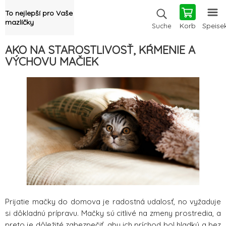
To nejlepší pro Vaše
mazlíčky
Korb
Speise
Suche
AKO NA STAROSTLIVOSŤ, KŔMENIE A
VÝCHOVU MAČIEK
Prijatie mačky do domova je radostná udalosť, no vyžaduje
si dôkladnú prípravu. Mačky sú citlivé na zmeny prostredia, a
preto je dôležité zabezpečiť, aby ich príchod bol hladký a bez