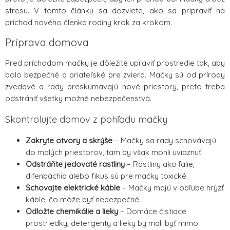
stresu. V tomto článku sa dozviete, ako sa pripraviť na
príchod nového členka rodiny krok za krokom.
Príprava domova
Pred príchodom mačky je dôležité upraviť prostredie tak, aby
bolo bezpečné a priateľské pre zviera. Mačky sú od prírody
zvedavé a rady preskúmavajú nové priestory, preto treba
odstrániť všetky možné nebezpečenstvá.
Skontrolujte domov z pohľadu mačky
Zakryte otvory a skrýše
– Mačky sa rady schovávajú
do malých priestorov, tam by však mohli uviaznuť.
Odstráňte jedovaté rastliny
– Rastliny ako ľalie,
difenbachia alebo fikus sú pre mačky toxické.
Schovajte elektrické káble
– Mačky majú v obľube hrýzť
káble, čo môže byť nebezpečné.
Odložte chemikálie a lieky
– Domáce čistiace
prostriedky, detergenty a lieky by mali byť mimo