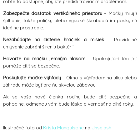
robte to postupne, aby ste predišli tráviacim problémom.
Zabezpečte dostatok vertikálneho priestoru
– Mačky milujú
šplhanie, takže poličky alebo vysoké škrabadlá im poskytnú
ideálne prostredie.
Nezabúdajte na čistenie hračiek a misiek
– Pravidelné
umývanie zabráni šíreniu baktérií.
Hovorte na mačku jemným hlasom
– Upokojujúci tón jej
pomôže cítiť sa bezpečne.
Poskytujte mačke výhľady
– Okno s výhľadom na ulicu alebo
záhradu môže byť pre ňu skvelou zábavou.
Ak sa vaša nová členka rodiny bude cítiť bezpečne a
pohodlne, odmenou vám bude láska a vernosť na dlhé roky.
Ilustračné foto od
Krista Mangulsone
na
Unsplash