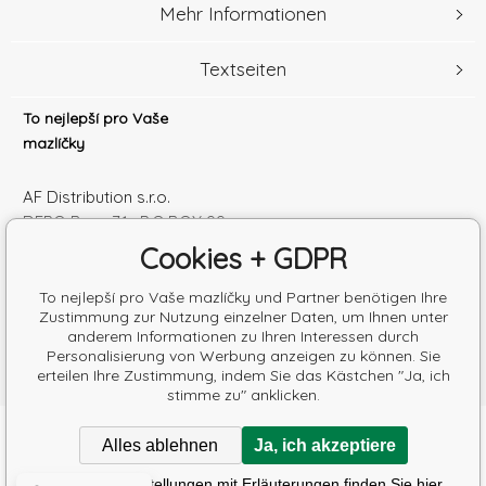
Mehr Informationen
Textseiten
To nejlepší pro Vaše
mazlíčky
AF Distribution s.r.o.
DEPO Brno 71 , P.O.BOX 99
600 10 Brno
Cookies + GDPR
Česká republika
Handelsregister Nr.: 52010180
To nejlepší pro Vaše mazlíčky und Partner benötigen Ihre
Zustimmung zur Nutzung einzelner Daten, um Ihnen unter
Steuernum.: SK2120864328
anderem Informationen zu Ihren Interessen durch
Personalisierung von Werbung anzeigen zu können. Sie
erteilen Ihre Zustimmung, indem Sie das Kästchen "Ja, ich
stimme zu" anklicken.
Copyright © 2026 AF Distribution s.r.o.
Alles ablehnen
Ja, ich akzeptiere
Alle Rechte vorbehalten.
Poradíme s výběrem krmiva
Detaillierte Einstellungen mit Erläuterungen finden Sie hier