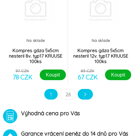
Na sklade
Na sklade
Kompres gáza 5x5cm
Kompres gáza 5x5cm
nesteril 8v. typ17 KRUUSE
nesteril 12v. typ17 KRUUSE
100ks
100ks
97 CZK
83 CZK
Koupit
Koupit
78 CZK
67 CZK
1
26
Výhodná cena pro Vás
Garance vrácení peněz do 14 dnů pro Vás