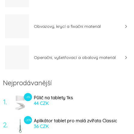
Obvazový, krycí a fixační materiál
Operační, vyšetřovací a obalový materiál
Nejprodávanější
Půlič na tablety 1ks
-6%
1.
44 CZK
Aplikátor tablet pro malá zvířata Classic
-20%
2.
BUSTER 1ks
36 CZK