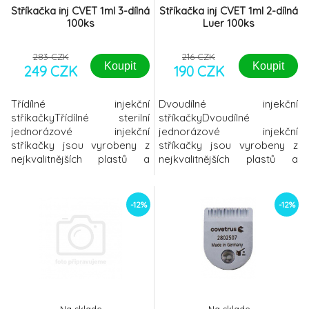
Stříkačka inj CVET 1ml 3-dílná
Stříkačka inj CVET 1ml 2-dílná
100ks
Luer 100ks
283 CZK
216 CZK
Koupit
Koupit
249 CZK
190 CZK
Třídílné injekční
Dvoudílné injekční
stříkačkyTřídílné sterilní
stříkačkyDvoudílné
jednorázové injekční
jednorázové injekční
stříkačky jsou vyrobeny z
stříkačky jsou vyrobeny z
nejkvalitnějších plastů a
nejkvalitnějších plastů a
vyznačují se vynikajícími
vyznačují se vynikajícími
tolerancemi pro dokonalé
tolerancemi pro dokonalé
vytlačování tekutin. Stupnice
vytlačování tekutin. Stupnice
-12%
-12%
na stříkačce zajišťuje přesné
na stříkačce zajišťuje přesné
dávkování. K dispozici
dávkování, neboť stříkačka o
koncovky Luer, Luer Lock a
objemu 2 ml má stupnici až
možnost nasazení katétru.
do 3 ml, stříkačka o objemu
5 ml do 6 ml, stříkačka o
objemu10