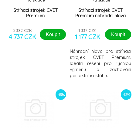
Na sklade
Na sklade
Stříhací strojek CVET
Stříhací strojek CVET
Premium
Premium náhradní hlava
5 382 CZK
1 337 CZK
Koupit
Koupit
4 737 CZK
1 177 CZK
Náhradní hlava pro stříhací
strojek CVET Premium.
Ideální řešení pro rychlou
výměnu a zachování
perfektního střihu.
-13%
-12%