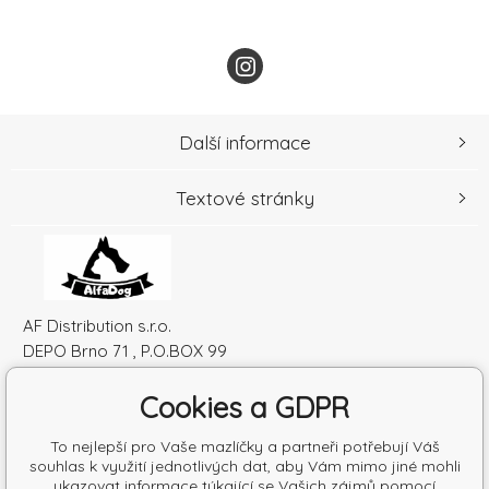
Další informace
Textové stránky
AF Distribution s.r.o.
DEPO Brno 71 , P.O.BOX 99
600 10 Brno
Cookies a GDPR
Česká republika
IČO: 52010180
To nejlepší pro Vaše mazlíčky a partneři potřebují Váš
DIČ: SK2120864328
souhlas k využití jednotlivých dat, aby Vám mimo jiné mohli
ukazovat informace týkající se Vašich zájmů pomocí