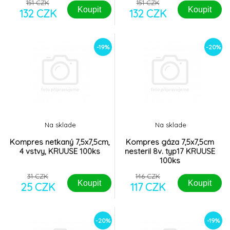
151 CZK
151 CZK
Koupit
Koupit
132 CZK
132 CZK
-19%
-20%
Na sklade
Na sklade
Kompres netkaný 7,5x7,5cm,
Kompres gáza 7,5x7,5cm
4 vstvy, KRUUSE 100ks
nesteril 8v. typ17 KRUUSE
100ks
31 CZK
146 CZK
Koupit
Koupit
25 CZK
117 CZK
-20%
-19%