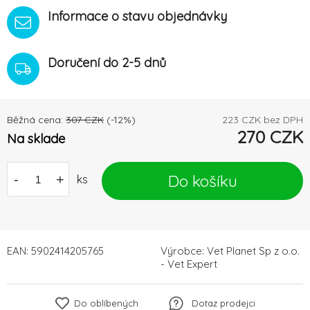
Informace o stavu objednávky
Doručení do 2-5 dnů
Běžná cena:
307
CZK
(-
12
%)
223
CZK bez DPH
270
CZK
Na sklade
Do košíku
-
+
ks
EAN:
5902414205765
Výrobce:
Vet Planet Sp z o.o.
- Vet Expert
Do oblíbených
Dotaz prodejci