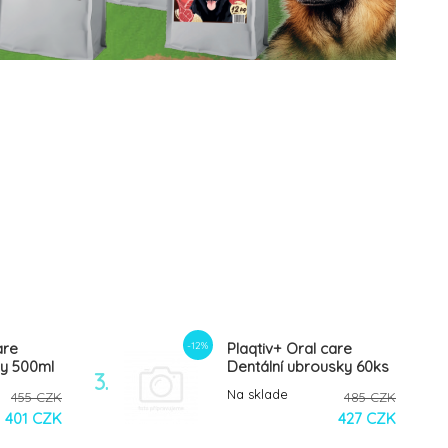
-12%
are
Plaqtiv+ Oral care
dy 500ml
Dentální ubrousky 60ks
3.
Na sklade
455 CZK
485 CZK
401 CZK
427 CZK