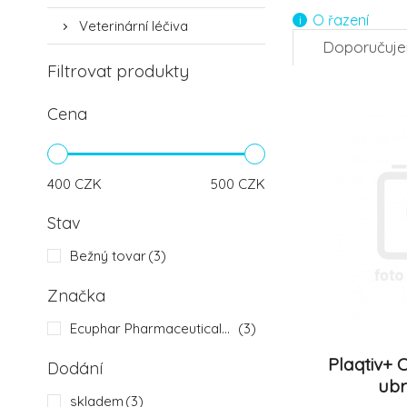
O řazení
Veterinární léčiva
Doporučuj
Filtrovat produkty
Cena
400
CZK
500
CZK
Stav
Bežný tovar
(3)
Značka
Ecuphar Pharmaceuticals N. V.
(3)
Plaqtiv+ 
Dodání
ubr
skladem
(3)