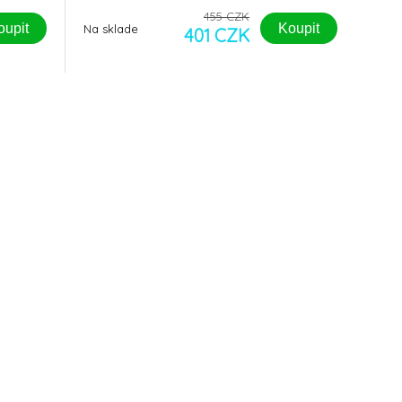
455 CZK
oupit
Koupit
Na sklade
401 CZK