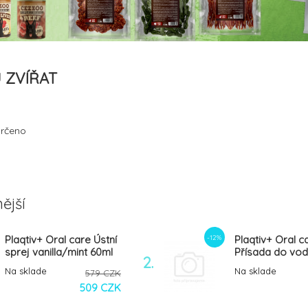
 ZVÍŘAT
rčeno
ější
-12%
Plaqtiv+ Oral care Ústní
Plaqtiv+ Oral c
sprej vanilla/mint 60ml
Přísada do vo
2.
Na sklade
Na sklade
579 CZK
509 CZK