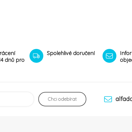
rácení
Spolehlivé doručení
Info
14 dnů pro
obje
alfad
Chci
odebírat