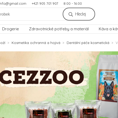
.info@gmail.com
+421 905 701 907
8:00 - 16:00
Hledej
Drogerie
Zdravotnické potřeby a materiál
Káva a ká
oží
Kosmetika ochranná a hojivá
Dentální péče kosmetická
V