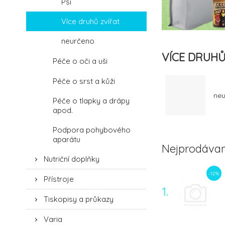
Psi
Více druhů zvířat
neurčeno
VÍCE DRUHŮ
Péče o oči a uši
Péče o srst a kůži
neu
Péče o tlapky a drápy
apod.
Podpora pohybového
aparátu
Nejprodávan
Nutriční doplňky
-12%
Přístroje
1.
Tiskopisy a průkazy
Varia